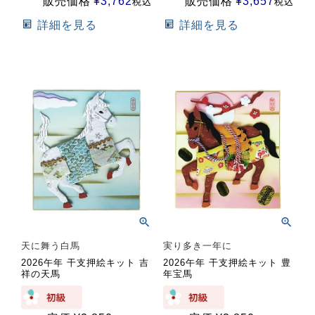
販売価格
¥
3,762
販売価格
¥
3,657
税込
税込
詳細を見る
詳細を見る
天に舞う白馬
実り多き一年に
2026午年 干支押絵キット 吉
2026午年 干支押絵キット 豊
祥の天馬
年宝馬