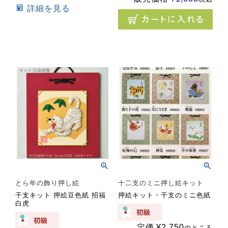
詳細を見る
とら年の飾り押し絵
十二支のミニ押し絵キット
干支キット 押絵豆色紙 招福
押絵キット・干支のミニ色紙
白虎
定価
¥
2,750
のところ