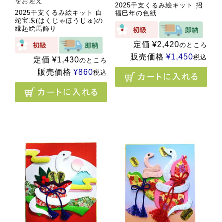
をお迎え
2025干支くるみ絵キット 招
2025干支くるみ絵キット 白
福巳年の色紙
蛇宝珠(はくじゃほうじゅ)の
縁起絵馬飾り
定価
¥
2,420
のところ
販売価格
¥
1,450
税込
定価
¥
1,430
のところ
販売価格
¥
860
税込