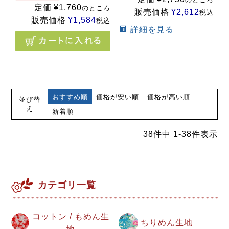
定価
¥
1,760
のところ
販売価格
¥
2,612
税込
販売価格
¥
1,584
税込
詳細を見る
おすすめ順
価格が安い順
価格が高い順
並び替
え
新着順
38
件中
1
-
38
件表示
カテゴリ一覧
コットン / もめん生
ちりめん生地