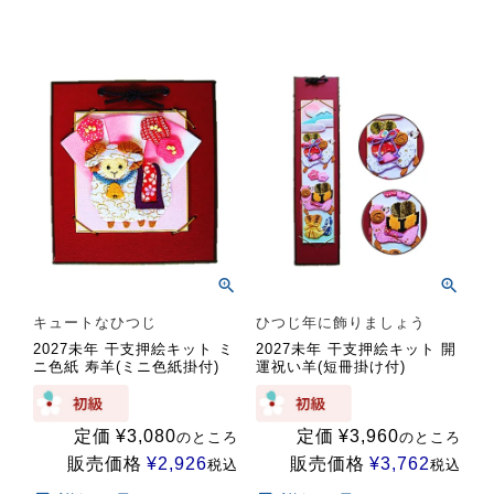
キュートなひつじ
ひつじ年に飾りましょう
2027未年 干支押絵キット ミ
2027未年 干支押絵キット 開
ニ色紙 寿羊(ミニ色紙掛付)
運祝い羊(短冊掛け付)
定価
¥
3,080
定価
¥
3,960
のところ
のところ
販売価格
¥
2,926
販売価格
¥
3,762
税込
税込