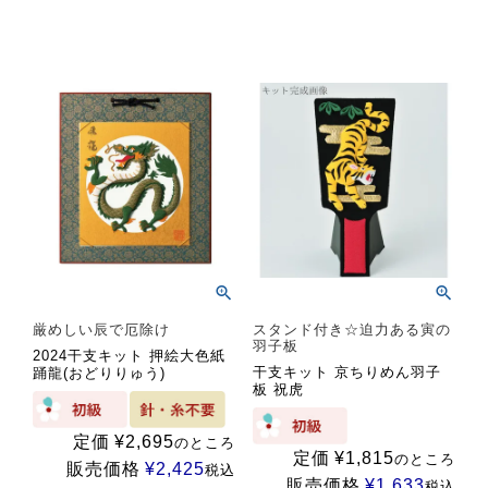
厳めしい辰で厄除け
スタンド付き☆迫力ある寅の
羽子板
2024干支キット 押絵大色紙
干支キット 京ちりめん羽子
踊龍(おどりりゅう)
板 祝虎
定価
¥
2,695
のところ
定価
¥
1,815
のところ
販売価格
¥
2,425
税込
販売価格
¥
1,633
税込