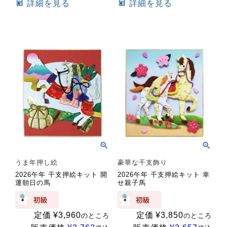
詳細を見る
詳細を見る
うま年押し絵
豪華な干支飾り
2026午年 干支押絵キット 開
2026午年 干支押絵キット 幸
運朝日の馬
せ親子馬
定価
¥
3,960
定価
¥
3,850
のところ
のところ