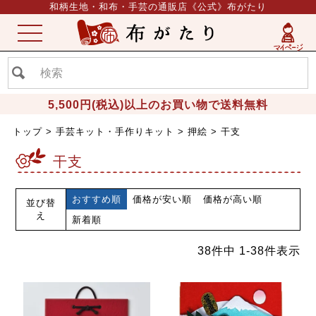
和柄生地・和布・手芸の通販店《公式》布がたり
ME
NU
5,500円(税込)以上のお買い物で送料無料
トップ
手芸キット・手作りキット
押絵
干支
干支
おすすめ順
価格が安い順
価格が高い順
並び替
え
新着順
38
件中
1
-
38
件表示