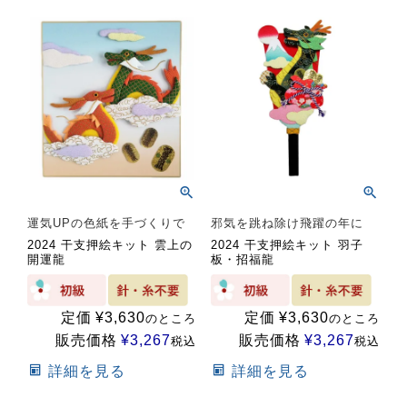
運気UPの色紙を手づくりで
邪気を跳ね除け飛躍の年に
2024 干支押絵キット 雲上の
2024 干支押絵キット 羽子
開運龍
板・招福龍
定価
¥
3,630
定価
¥
3,630
のところ
のところ
販売価格
¥
3,267
販売価格
¥
3,267
税込
税込
詳細を見る
詳細を見る