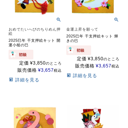
おめでたいへびのちりめん押
金運上昇を願って
絵
2025巳年 干支押絵キット 輝
2025巳年 干支押絵キット 開
きの巳
運小槌の巳
定価
¥
3,850
のところ
定価
¥
3,850
のところ
販売価格
¥
3,657
税込
販売価格
¥
3,657
税込
詳細を見る
詳細を見る