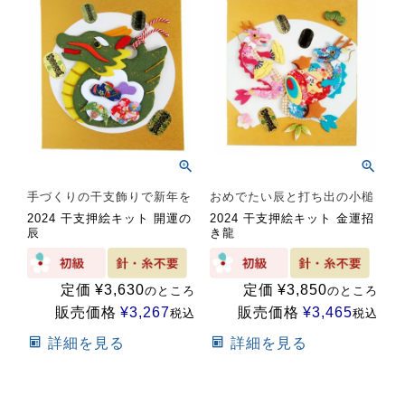
手づくりの干支飾りで新年を
おめでたい辰と打ち出の小槌
2024 干支押絵キット 開運の
2024 干支押絵キット 金運招
辰
き龍
定価
¥
3,630
定価
¥
3,850
のところ
のところ
販売価格
¥
3,267
販売価格
¥
3,465
税込
税込
詳細を見る
詳細を見る