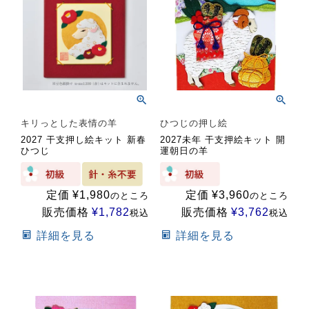
キリっとした表情の羊
ひつじの押し絵
2027 干支押し絵キット 新春
2027未年 干支押絵キット 開
ひつじ
運朝日の羊
定価
¥
1,980
定価
¥
3,960
のところ
のところ
販売価格
¥
1,782
販売価格
¥
3,762
税込
税込
詳細を見る
詳細を見る