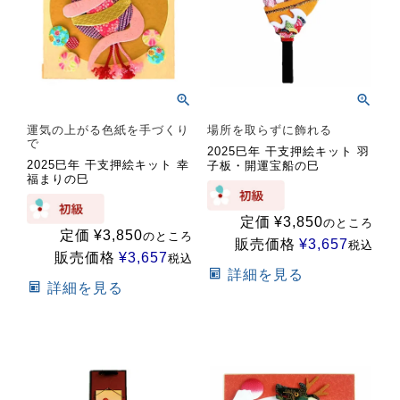
運気の上がる色紙を手づくり
場所を取らずに飾れる
で
2025巳年 干支押絵キット 羽
2025巳年 干支押絵キット 幸
子板・開運宝船の巳
福まりの巳
定価
¥
3,850
のところ
定価
¥
3,850
のところ
販売価格
¥
3,657
税込
販売価格
¥
3,657
税込
詳細を見る
詳細を見る