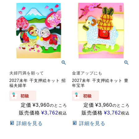
夫婦円満を願って
金運アップにも
2027未年 干支押絵キット 招
2027未年 干支押絵キット 豊
福夫婦羊
年宝羊
定価
¥
3,960
定価
¥
3,960
のところ
のところ
販売価格
¥
3,762
販売価格
¥
3,762
税込
税込
詳細を見る
詳細を見る