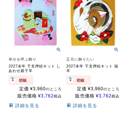
幸せを呼ぶ飾り
正月に飾りたい
2027未年 干支押絵キット し
2027未年 干支押絵キット 福
あわせ親子羊
羊
定価
¥
3,960
定価
¥
3,960
のところ
のところ
販売価格
¥
3,762
販売価格
¥
3,762
税込
税込
詳細を見る
詳細を見る