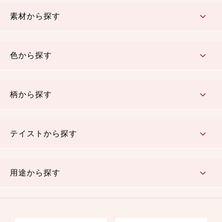
コットン／もめん生地
ちりめん生地
織物 金襴・裂地
りんず・ジャガード織生地
ポリエステル生地
その他の生地
ちりめんカットロール
リボン
素材から探す
コットン／木綿素材（混紡含む）
ポリエステル素材（混紡含む）
レーヨン素材
シルク素材
麻／リネン（混紡含む）
本掲載生地
色から探す
赤・ピンク
黄色・オレンジ
茶・ベージュ
緑
青・紺
紫
白・アイボリー
黒・グレイ
金・銀
多色使い
リバーシブル
柄から探す
さくら柄
梅柄
和風花柄
洋テイスト花柄
植物柄
伝統柄・古典柄
飛鳥・奈良文様
かすり柄
動物柄
縞・ストライプ
水玉・ドット
チェック・格子
小紋柄
無地
テイストから探す
古典的
かわいい
華やか
モダン
レトロ
ベーシック
しぶい
男柄
おしゃれ
なごみ
洋テイスト
用途から探す
つまみ細工
ゆかた・じんべい
子供の着物
よさこい・舞台衣装
お祭り着
さむえ
エプロン・ホームウェア
ブラウス・シャツ・ワンピース
古ぶくさ
バッグ・ポーチ
インテリア
マスク