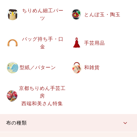
ちりめん細工パー
とんぼ玉・陶玉
ツ
バッグ持ち手・口
手芸用品
金
型紙／パターン
和雑貨
京都ちりめん手芸工
房
西端和美さん特集
布の種類