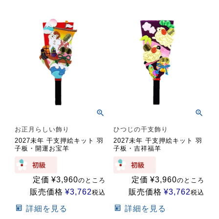
お正月らしい飾り
ひつじの干支飾り
2027未年 干支押絵キット 羽
2027未年 干支押絵キット 羽
子板・開運お宝羊
子板・吉祥福羊
定価
¥
3,960
定価
¥
3,960
のところ
のところ
販売価格
¥
3,762
販売価格
¥
3,762
税込
税込
詳細を見る
詳細を見る