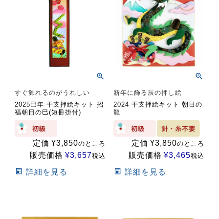
すぐ飾れるのがうれしい
新年に飾る辰の押し絵
2025巳年 干支押絵キット 招
2024 干支押絵キット 朝日の
福朝日の巳(短冊掛付)
龍
定価
¥
3,850
定価
¥
3,850
のところ
のところ
販売価格
¥
3,657
販売価格
¥
3,465
税込
税込
詳細を見る
詳細を見る