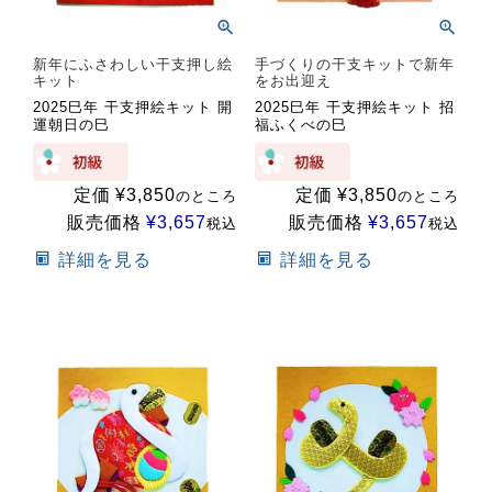
新年にふさわしい干支押し絵
手づくりの干支キットで新年
キット
をお出迎え
2025巳年 干支押絵キット 開
2025巳年 干支押絵キット 招
運朝日の巳
福ふくべの巳
定価
¥
3,850
定価
¥
3,850
のところ
のところ
販売価格
¥
3,657
販売価格
¥
3,657
税込
税込
詳細を見る
詳細を見る