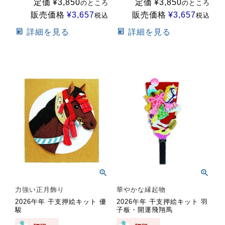
定価
¥
3,850
定価
¥
3,850
のところ
のところ
販売価格
¥
3,657
販売価格
¥
3,657
税込
税込
詳細を見る
詳細を見る
力強い正月飾り
華やかな縁起物
2026午年 干支押絵キット 優
2026午年 干支押絵キット 羽
駿
子板・開運飛翔馬