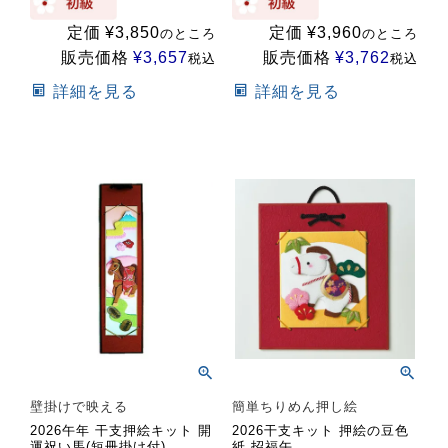
定価
¥
3,850
定価
¥
3,960
のところ
のところ
販売価格
¥
3,657
販売価格
¥
3,762
税込
税込
詳細を見る
詳細を見る
壁掛けで映える
簡単ちりめん押し絵
2026午年 干支押絵キット 開
2026干支キット 押絵の豆色
運祝い馬(短冊掛け付)
紙 招福午