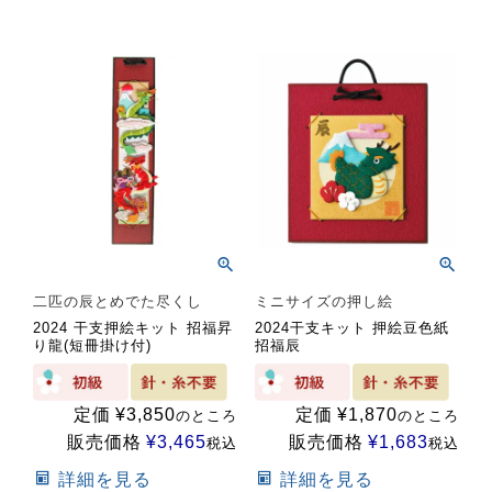
二匹の辰とめでた尽くし
ミニサイズの押し絵
2024 干支押絵キット 招福昇
2024干支キット 押絵豆色紙
り龍(短冊掛け付)
招福辰
定価
¥
3,850
定価
¥
1,870
のところ
のところ
販売価格
¥
3,465
販売価格
¥
1,683
税込
税込
詳細を見る
詳細を見る