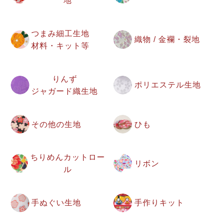
地
つまみ細工生地
織物 / 金襴・裂地
材料・キット等
りんず
ポリエステル生地
ジャガード織生地
その他の生地
ひも
ちりめんカットロー
リボン
ル
手ぬぐい生地
手作りキット