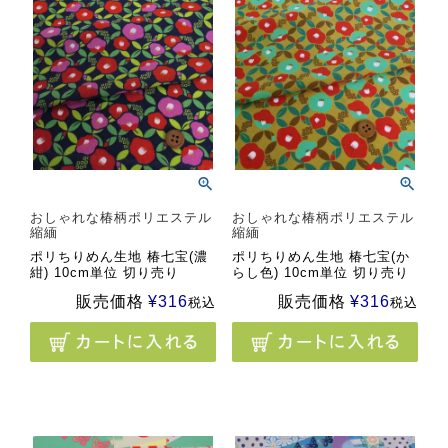
おしゃれな椿柄ポリエステル
おしゃれな椿柄ポリエステル
縮緬
縮緬
ポリちりめん生地 椿七宝(濃
ポリちりめん生地 椿七宝(か
紺) 10cm単位 切り売り
らし色) 10cm単位 切り売り
販売価格
¥
316
販売価格
¥
316
税込
税込