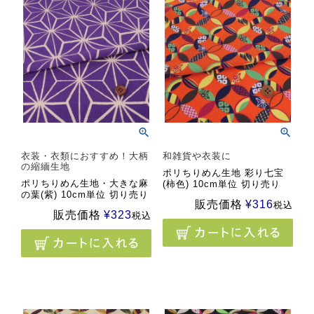
衣装・衣類におすすめ！大柄
和雑貨や衣装に
の縮緬生地
ポリちりめん生地 彩り七宝
ポリちりめん生地・大きな麻
(柿色) 10cm単位 切り売り
の葉(紫) 10cm単位 切り売り
販売価格
¥
316
税込
販売価格
¥
323
税込