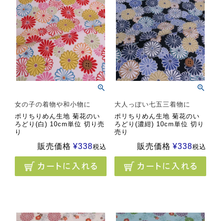
女の子の着物や和小物に
大人っぽい七五三着物に
ポリちりめん生地 菊花のい
ポリちりめん生地 菊花のい
ろどり(白) 10cm単位 切り売
ろどり(濃紺) 10cm単位 切り
り
売り
販売価格
¥
338
販売価格
¥
338
税込
税込