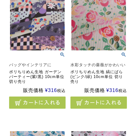
バッグやインテリアに
水彩タッチの薔薇がかわいい
ポリちりめん生地 ガーデン
ポリちりめん生地 縞にばら
パーティー(紫/黒) 10cm単位
(ピンク/緑) 10cm単位 切り
切り売り
売り
販売価格
¥
316
販売価格
¥
316
税込
税込