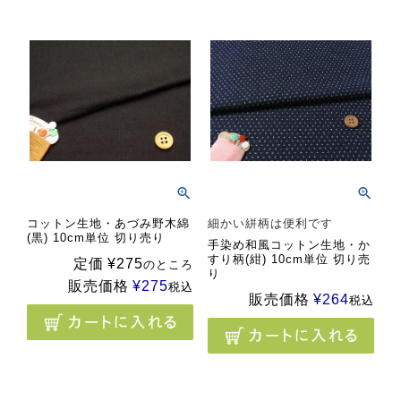
コットン生地・あづみ野木綿
細かい絣柄は便利です
(黒) 10cm単位 切り売り
手染め和風コットン生地・か
すり柄(紺) 10cm単位 切り売
定価
¥
275
のところ
り
販売価格
¥
275
税込
販売価格
¥
264
税込