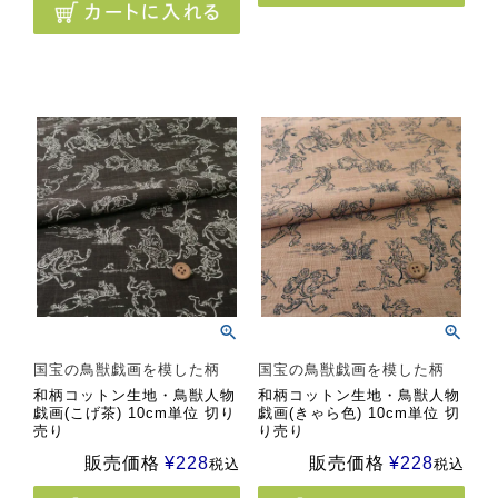
国宝の鳥獣戯画を模した柄
国宝の鳥獣戯画を模した柄
和柄コットン生地・鳥獣人物
和柄コットン生地・鳥獣人物
戯画(こげ茶) 10cm単位 切り
戯画(きゃら色) 10cm単位 切
売り
り売り
販売価格
¥
228
販売価格
¥
228
税込
税込