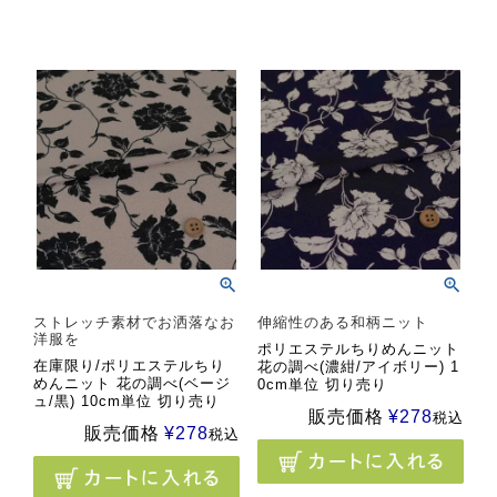
ストレッチ素材でお洒落なお
伸縮性のある和柄ニット
洋服を
ポリエステルちりめんニット
在庫限り/ポリエステルちり
花の調べ(濃紺/アイボリー) 1
めんニット 花の調べ(ベージ
0cm単位 切り売り
ュ/黒) 10cm単位 切り売り
販売価格
¥
278
税込
販売価格
¥
278
税込