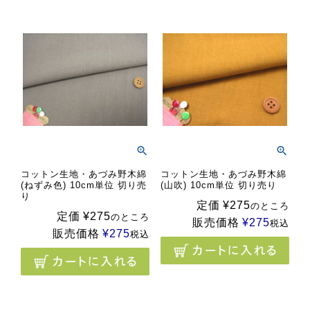
コットン生地・あづみ野木綿
コットン生地・あづみ野木綿
(ねずみ色) 10cm単位 切り売
(山吹) 10cm単位 切り売り
り
定価
¥
275
のところ
定価
¥
275
のところ
販売価格
¥
275
税込
販売価格
¥
275
税込