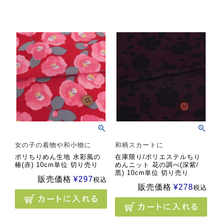
女の子の着物や和小物に
和柄スカートに
ポリちりめん生地 水彩風の
在庫限り/ポリエステルちり
椿(赤) 10cm単位 切り売り
めんニット 花の調べ(深紫/
黒) 10cm単位 切り売り
販売価格
¥
297
税込
販売価格
¥
278
税込