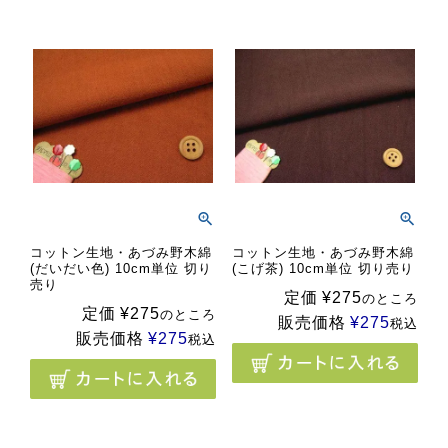
コットン生地・あづみ野木綿
コットン生地・あづみ野木綿
(だいだい色) 10cm単位 切り
(こげ茶) 10cm単位 切り売り
売り
定価
¥
275
のところ
定価
¥
275
のところ
販売価格
¥
275
税込
販売価格
¥
275
税込