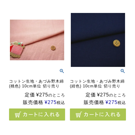
コットン生地・あづみ野木綿
コットン生地・あづみ野木綿
(桃色) 10cm単位 切り売り
(紺色) 10cm単位 切り売り
定価
¥
275
定価
¥
275
のところ
のところ
販売価格
¥
275
販売価格
¥
275
税込
税込