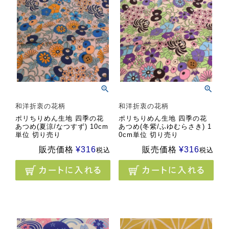
和洋折衷の花柄
和洋折衷の花柄
ポリちりめん生地 四季の花
ポリちりめん生地 四季の花
あつめ(夏涼/なつすず) 10cm
あつめ(冬紫/ふゆむらさき) 1
単位 切り売り
0cm単位 切り売り
販売価格
¥
316
販売価格
¥
316
税込
税込