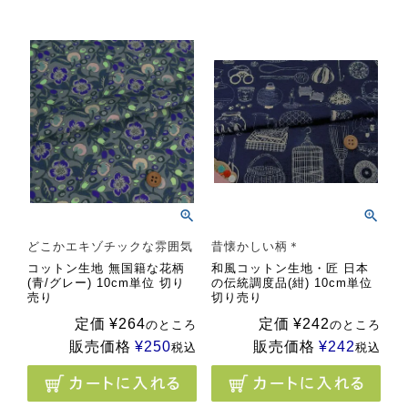
どこかエキゾチックな雰囲気
昔懐かしい柄＊
コットン生地 無国籍な花柄
和風コットン生地・匠 日本
(青/グレー) 10cm単位 切り
の伝統調度品(紺) 10cm単位
売り
切り売り
定価
¥
264
定価
¥
242
のところ
のところ
販売価格
¥
250
販売価格
¥
242
税込
税込