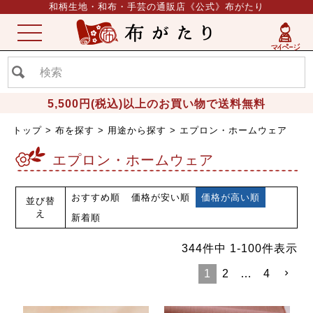
和柄生地・和布・手芸の通販店《公式》布がたり
ME
NU
5,500円(税込)以上のお買い物で送料無料
トップ
布を探す
用途から探す
エプロン・ホームウェア
エプロン・ホームウェア
おすすめ順
価格が安い順
価格が高い順
並び替
え
新着順
344
件中
1
-
100
件表示
1
2
…
4