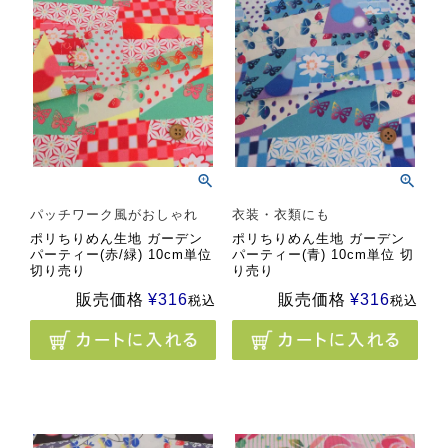
パッチワーク風がおしゃれ
衣装・衣類にも
ポリちりめん生地 ガーデン
ポリちりめん生地 ガーデン
パーティー(赤/緑) 10cm単位
パーティー(青) 10cm単位 切
切り売り
り売り
販売価格
¥
316
販売価格
¥
316
税込
税込