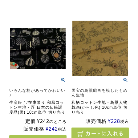
いろんな柄があってかわいい
国宝の鳥獣戯画を模したもめ
♪
ん生地
生産終了/在庫限り 和風コッ
和柄コットン生地・鳥獣人物
トン生地・匠 日本の伝統調
戯画(からし色) 10cm単位 切
度品(黒) 10cm単位 切り売り
り売り
定価
¥
242
販売価格
¥
228
のところ
税込
販売価格
¥
242
税込