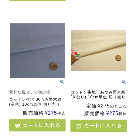
素朴な風合いが魅力的
コットン生地・あづみ野木綿
(きなり) 10cm単位 切り売り
コットン生地 あづみ野木綿
(空色) 10cm単位 切り売り
定価
¥
275
のところ
販売価格
¥
275
販売価格
¥
275
税込
税込