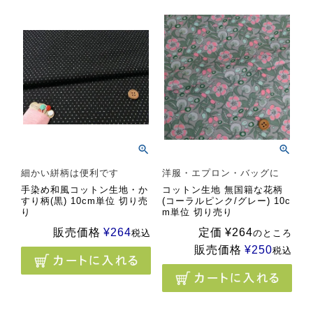
細かい絣柄は便利です
洋服・エプロン・バッグに
手染め和風コットン生地・か
コットン生地 無国籍な花柄
すり柄(黒) 10cm単位 切り売
(コーラルピンク/グレー) 10c
り
m単位 切り売り
販売価格
¥
264
定価
¥
264
税込
のところ
販売価格
¥
250
税込