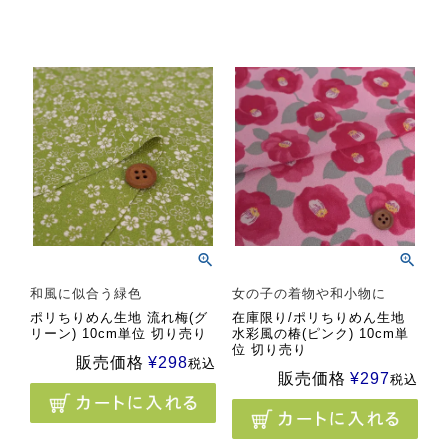
和風に似合う緑色
女の子の着物や和小物に
ポリちりめん生地 流れ梅(グ
在庫限り/ポリちりめん生地
リーン) 10cm単位 切り売り
水彩風の椿(ピンク) 10cm単
位 切り売り
販売価格
¥
298
税込
販売価格
¥
297
税込