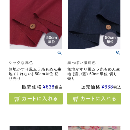
シックな赤色
黒っぽい濃紺色
無地かすり風ムラ糸もめん生
無地かすり風ムラ糸もめん生
地 (くれない) 50cm単位 切
地 (濃い藍) 50cm単位 切り
り売り
売り
販売価格
¥
638
販売価格
¥
638
税込
税込