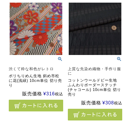
渋くて粋な和色がレトロ
上質な先染め織物・手作り服
に
ポリちりめん生地 斜め市松
コットンウールドビー生地
に花(浅緑) 10cm単位 切り売
ふんわりボーダーステッチ
り
(チャコール) 10cm単位 切り
販売価格
¥
316
税込
売り
販売価格
¥
308
税込