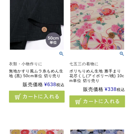
衣類・小物作りに
七五三の着物に
無地かすり風ムラ糸もめん生
ポリちりめん生地 雅手まり
地 (黒) 50cm単位 切り売り
花尽くし(アイボリー/桃) 10c
m単位 切り売り
販売価格
¥
638
税込
販売価格
¥
338
税込