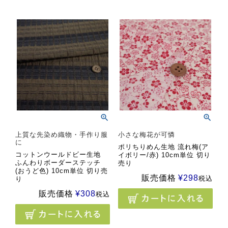
上質な先染め織物・手作り服
小さな梅花が可憐
に
ポリちりめん生地 流れ梅(ア
コットンウールドビー生地
イボリー/赤) 10cm単位 切り
ふんわりボーダーステッチ
売り
(おうど色) 10cm単位 切り売
販売価格
¥
298
税込
り
販売価格
¥
308
税込