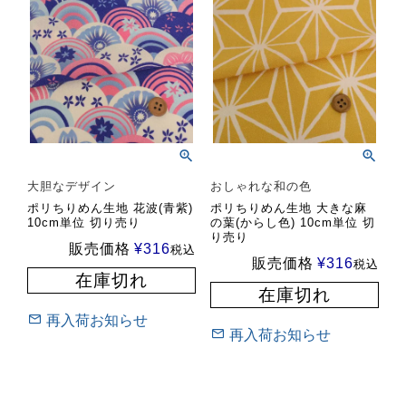
大胆なデザイン
おしゃれな和の色
ポリちりめん生地 花波(青紫)
ポリちりめん生地 大きな麻
10cm単位 切り売り
の葉(からし色) 10cm単位 切
り売り
販売価格
¥
316
税込
販売価格
¥
316
税込
在庫切れ
在庫切れ
再入荷お知らせ
再入荷お知らせ