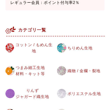
レギュラー会員：ポイント付与率2％
カテゴリ一覧
コットン / もめん生
ちりめん生地
地
つまみ細工生地
織物 / 金襴・裂地
材料・キット等
りんず
ポリエステル生地
ジャガード織生地