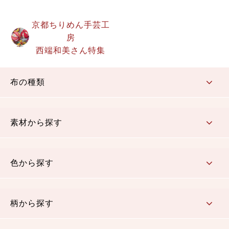
京都ちりめん手芸工
房
西端和美さん特集
布の種類
コットン／もめん生地
ちりめん生地
織物 金襴・裂地
りんず・ジャガード織生地
ポリエステル生地
その他の生地
ちりめんカットロール
リボン
素材から探す
コットン／木綿素材（混紡含む）
ポリエステル素材（混紡含む）
レーヨン素材
シルク素材
麻／リネン（混紡含む）
本掲載生地
色から探す
赤・ピンク
黄色・オレンジ
茶・ベージュ
緑
青・紺
紫
白・アイボリー
黒・グレイ
金・銀
多色使い
リバーシブル
柄から探す