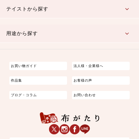
さくら柄
梅柄
和風花柄
洋テイスト花柄
植物柄
伝統柄・古典柄
飛鳥・奈良文様
かすり柄
動物柄
縞・ストライプ
水玉・ドット
チェック・格子
小紋柄
無地
テイストから探す
古典的
かわいい
華やか
モダン
レトロ
ベーシック
しぶい
男柄
おしゃれ
なごみ
洋テイスト
用途から探す
つまみ細工
ゆかた・じんべい
子供の着物
よさこい・舞台衣装
お祭り着
さむえ
エプロン・ホームウェア
ブラウス・シャツ・ワンピース
古ぶくさ
バッグ・ポーチ
インテリア
マスク
お買い物ガイド
法人様・企業様へ
作品集
お客様の声
ブログ・コラム
お問い合わせ