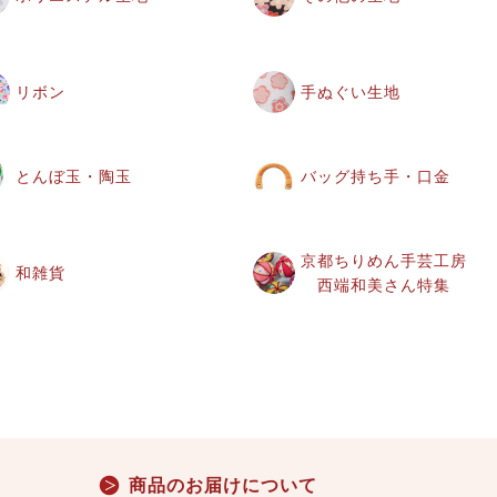
リボン
手ぬぐい生地
とんぼ玉・陶玉
バッグ持ち手・口金
京都ちりめん手芸工房
和雑貨
西端和美さん特集
商品のお届けについて