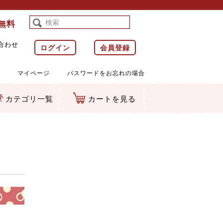
料無料
合わせ
ログイン
会員登録
マイページ
パスワードをお忘れの場合
カテゴリ一覧
カートを見る
等)
ルダー
ット類
カムマスコット
ラップ