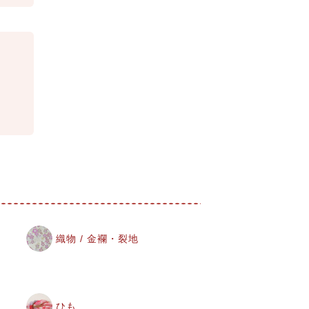
織物 / 金襴・裂地
ひも