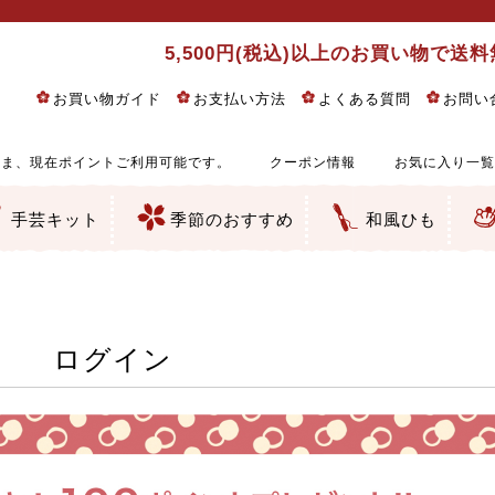
5,500円(税込)以上のお買い物で送
お買い物ガイド
お支払い方法
よくある質問
お問い
ま、現在ポイントご利用可能です。
クーポン情報
お気に入り一覧
手芸キット
季節のおすすめ
和風ひも
りめん細工・ちりめん手芸
し子・こぎん刺し
るし飾り・ひな祭り・端午の節句
物・干支
ェディング
ッグ・ポーチ・袋物
クセサリー・キーホルダー・根付類
絵・木目込み・手まり
ルトナージュ
引手芸
朱印帳
の他
和風花柄
モダン和風花柄
伝統柄
かすり柄
動物柄
縞・チェック・水玉など
その他の和風柄
洋風柄
グラデーション・ぼかし
無地・無地調
無地・手染めあづみ野木綿
ガーゼ生地
綿レース生地
つまみ細工向き
手ぬぐい
手芸用ちりめん
手芸用一越ちりめん
洗えるちりめん／ポリちりめん
正絹ちりめん／シルク
木綿ちりめん
オリジナル商品
西陣織 金襴・どんす類
西陣織 裂地・帯地
和柄りんず（綸子）生地・レーヨン
無地りんず（綸子）生地・レーヨン
ジャガード織
柄もの
無地・地模様
つまみ細工用カット済み生地
リネン／麻混生地
印伝調生地
たたみテープ／畳のへり
シルク生地
裏地
キュプラ・チュール
ゆかた・じんべい向き生地
つまみ細工生地・材料・キット等
七五三に～お子さまの着物向き生地
干支・正月手芸
つるしびな・つるし飾り
ひな祭り手作りキット
端午の節句手作りキット
鬼滅の刃・呪術廻戦特集
京都ちりめん手芸工房より・西端和美先生特集
コットン／木綿素材（混紡含む）
ポリエステル素材（混紡含む）
レーヨン素材
シルク素材
麻／リネン（混紡含む）
本掲載生地
赤・ピンク
黄色・オレンジ
茶・ベージュ
緑
青・紺
紫
白・アイボリー
黒・グレイ
金・銀
多色使い
リバーシブル
さくら柄
梅柄
和風花柄
洋テイスト花柄
植物柄
伝統柄・古典柄
飛鳥・奈良文様
かすり柄
動物柄
縞・ストライプ
水玉・ドット
チェック・格子
小紋柄
無地
古典的
かわいい
華やか
モダン
レトロ
ベーシック
しぶい
男柄
おしゃれ
なごみ
洋テイスト
つまみ細工
ゆかた・じんべい
子供の着物
ベビー袴&上着セット
よさこい・舞台衣装
お祭り着
さむえ
エプロン・ホームウェア
ブラウス・シャツ・ワンピース
古ぶくさ
バッグ・ポーチ
インテリア
マスク
ひな祭りちりめんキット
縁起物(ふくろう、まり、瓢箪
髪飾り・アクセサリー
根付・ストラップ・キーホ
巾着・がま口等
タペストリー
人形・動物
干支
その他
ふきん
コースター・ランチョンマ
バッグ・ポーチ類
その他
刺し子布（布のみ）
刺し子糸
つるしびな・つるし飾り
ひな祭り
端午の節句
動物
干支
リングピロー
ウェディングベア・ウエル
アクセサリー
ウェルカムボード
バッグ類
ポーチ類
ペンケース・メガネケース
コインケース
その他のケース・袋物
アクセサリー・髪飾り
キーホルダー・根付・スト
押絵
木目込み
手まり
たたみへり・たたみシート
ドールチャーム
編み物
刺しゅう
タペストリー
ビーズ手芸
布ぞうり
クリスマス・ハロウィン
その他のキット
夏休み手作り特集
ちりめん・木綿丸ひも
江戸打ちひも
人五・人八紐
メタリックヤーン／ひも
その他のひも
ログイン