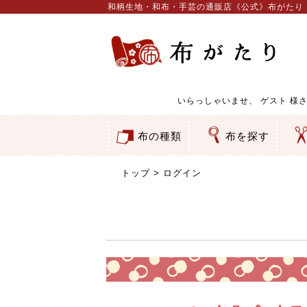
和柄生地・和布・手芸の通販店《公式》布がたり
いらっしゃいませ、
ゲスト
様さ
布の種類
布を探す
和柄生地
コットン／もめん生地
ちりめん生地
織物 金襴・裂地
りんず・ジャガード織生地
ポリエステル生地
服地
その他の生地
ちりめんカットロール
リボン
素材から探す
色から探す
柄から探す
テイストから探す
用途から探す
ち
刺
つ
動
ウ
バ
ア
押
カ
水
御
そ
トップ
ログイン