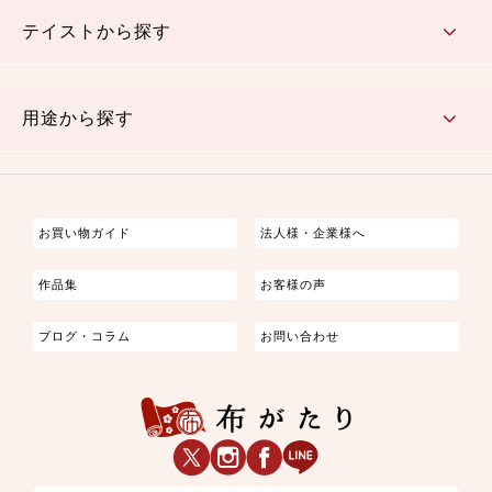
さくら柄
梅柄
和風花柄
洋テイスト花柄
植物柄
伝統柄・古典柄
飛鳥・奈良文様
かすり柄
動物柄
縞・ストライプ
水玉・ドット
チェック・格子
小紋柄
無地
テイストから探す
古典的
かわいい
華やか
モダン
レトロ
ベーシック
しぶい
男柄
おしゃれ
なごみ
洋テイスト
用途から探す
つまみ細工
ゆかた・じんべい
子供の着物
よさこい・舞台衣装
お祭り着
さむえ
エプロン・ホームウェア
ブラウス・シャツ・ワンピース
古ぶくさ
バッグ・ポーチ
インテリア
マスク
お買い物ガイド
法人様・企業様へ
作品集
お客様の声
ブログ・コラム
お問い合わせ