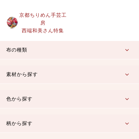
京都ちりめん手芸工
房
西端和美さん特集
布の種類
コットン／もめん生地
ちりめん生地
織物 金襴・裂地
りんず・ジャガード織生地
ポリエステル生地
その他の生地
ちりめんカットロール
リボン
素材から探す
コットン／木綿素材（混紡含む）
ポリエステル素材（混紡含む）
レーヨン素材
シルク素材
麻／リネン（混紡含む）
本掲載生地
色から探す
赤・ピンク
黄色・オレンジ
茶・ベージュ
緑
青・紺
紫
白・アイボリー
黒・グレイ
金・銀
多色使い
リバーシブル
柄から探す