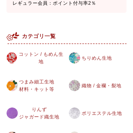
レギュラー会員：ポイント付与率2％
カテゴリ一覧
コットン / もめん生
ちりめん生地
地
つまみ細工生地
織物 / 金襴・裂地
材料・キット等
りんず
ポリエステル生地
ジャガード織生地