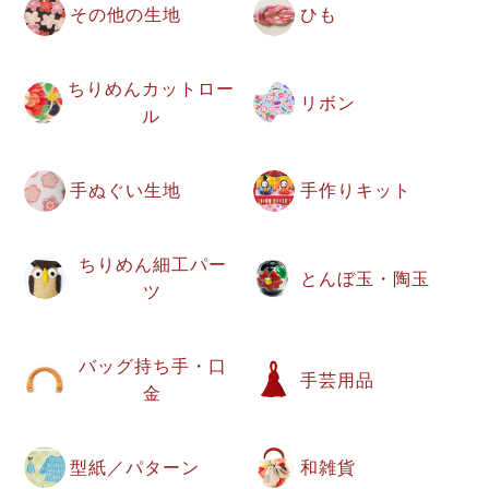
その他の生地
ひも
ちりめんカットロー
リボン
ル
手ぬぐい生地
手作りキット
ちりめん細工パー
とんぼ玉・陶玉
ツ
バッグ持ち手・口
手芸用品
金
型紙／パターン
和雑貨