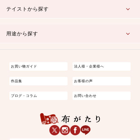
さくら柄
梅柄
和風花柄
洋テイスト花柄
植物柄
伝統柄・古典柄
飛鳥・奈良文様
かすり柄
動物柄
縞・ストライプ
水玉・ドット
チェック・格子
小紋柄
無地
テイストから探す
古典的
かわいい
華やか
モダン
レトロ
ベーシック
しぶい
男柄
おしゃれ
なごみ
洋テイスト
用途から探す
つまみ細工
ゆかた・じんべい
子供の着物
よさこい・舞台衣装
お祭り着
さむえ
エプロン・ホームウェア
ブラウス・シャツ・ワンピース
古ぶくさ
バッグ・ポーチ
インテリア
マスク
お買い物ガイド
法人様・企業様へ
作品集
お客様の声
ブログ・コラム
お問い合わせ