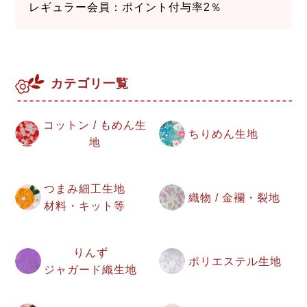
レギュラー会員：ポイント付与率2％
カテゴリ一覧
コットン / もめん生
ちりめん生地
地
つまみ細工生地
織物 / 金襴・裂地
材料・キット等
りんず
ポリエステル生地
ジャガード織生地