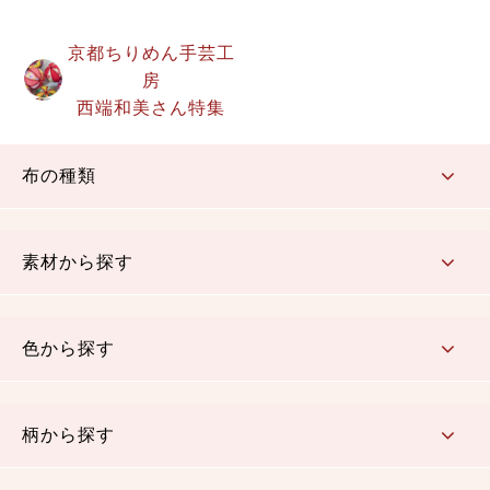
京都ちりめん手芸工
房
西端和美さん特集
布の種類
コットン／もめん生地
ちりめん生地
織物 金襴・裂地
りんず・ジャガード織生地
ポリエステル生地
その他の生地
ちりめんカットロール
リボン
素材から探す
コットン／木綿素材（混紡含む）
ポリエステル素材（混紡含む）
レーヨン素材
シルク素材
麻／リネン（混紡含む）
本掲載生地
色から探す
赤・ピンク
黄色・オレンジ
茶・ベージュ
緑
青・紺
紫
白・アイボリー
黒・グレイ
金・銀
多色使い
リバーシブル
柄から探す