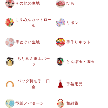
その他の生地
ひも
ちりめんカットロー
リボン
ル
手ぬぐい生地
手作りキット
ちりめん細工パー
とんぼ玉・陶玉
ツ
バッグ持ち手・口
手芸用品
金
型紙／パターン
和雑貨