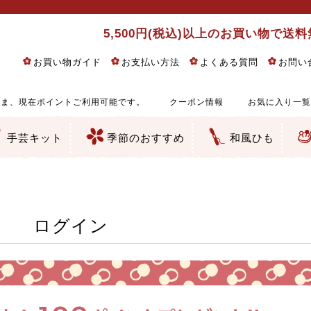
5,500円(税込)以上のお買い物で送
お買い物ガイド
お支払い方法
よくある質問
お問い
ま、現在ポイントご利用可能です。
クーポン情報
お気に入り一覧
手芸キット
季節のおすすめ
和風ひも
りめん細工・ちりめん手芸
し子・こぎん刺し
るし飾り・ひな祭り・端午の節句
物・干支
ェディング
ッグ・ポーチ・袋物
クセサリー・キーホルダー・根付類
絵・木目込み・手まり
ルトナージュ
引手芸
朱印帳
の他
和風花柄
モダン和風花柄
伝統柄
かすり柄
動物柄
縞・チェック・水玉など
その他の和風柄
洋風柄
グラデーション・ぼかし
無地・無地調
無地・手染めあづみ野木綿
ガーゼ生地
綿レース生地
つまみ細工向き
手ぬぐい
手芸用ちりめん
手芸用一越ちりめん
洗えるちりめん／ポリちりめん
正絹ちりめん／シルク
木綿ちりめん
オリジナル商品
西陣織 金襴・どんす類
西陣織 裂地・帯地
和柄りんず（綸子）生地・レーヨン
無地りんず（綸子）生地・レーヨン
ジャガード織
柄もの
無地・地模様
つまみ細工用カット済み生地
リネン／麻混生地
印伝調生地
たたみテープ／畳のへり
シルク生地
裏地
キュプラ・チュール
ゆかた・じんべい向き生地
つまみ細工生地・材料・キット等
七五三に～お子さまの着物向き生地
干支・正月手芸
つるしびな・つるし飾り
ひな祭り手作りキット
端午の節句手作りキット
鬼滅の刃・呪術廻戦特集
京都ちりめん手芸工房より・西端和美先生特集
コットン／木綿素材（混紡含む）
ポリエステル素材（混紡含む）
レーヨン素材
シルク素材
麻／リネン（混紡含む）
本掲載生地
赤・ピンク
黄色・オレンジ
茶・ベージュ
緑
青・紺
紫
白・アイボリー
黒・グレイ
金・銀
多色使い
リバーシブル
さくら柄
梅柄
和風花柄
洋テイスト花柄
植物柄
伝統柄・古典柄
飛鳥・奈良文様
かすり柄
動物柄
縞・ストライプ
水玉・ドット
チェック・格子
小紋柄
無地
古典的
かわいい
華やか
モダン
レトロ
ベーシック
しぶい
男柄
おしゃれ
なごみ
洋テイスト
つまみ細工
ゆかた・じんべい
子供の着物
ベビー袴&上着セット
よさこい・舞台衣装
お祭り着
さむえ
エプロン・ホームウェア
ブラウス・シャツ・ワンピース
古ぶくさ
バッグ・ポーチ
インテリア
マスク
ひな祭りちりめんキット
縁起物(ふくろう、まり、瓢箪
髪飾り・アクセサリー
根付・ストラップ・キーホ
巾着・がま口等
タペストリー
人形・動物
干支
その他
ふきん
コースター・ランチョンマ
バッグ・ポーチ類
その他
刺し子布（布のみ）
刺し子糸
つるしびな・つるし飾り
ひな祭り
端午の節句
動物
干支
リングピロー
ウェディングベア・ウエル
アクセサリー
ウェルカムボード
バッグ類
ポーチ類
ペンケース・メガネケース
コインケース
その他のケース・袋物
アクセサリー・髪飾り
キーホルダー・根付・スト
押絵
木目込み
手まり
たたみへり・たたみシート
ドールチャーム
編み物
刺しゅう
タペストリー
ビーズ手芸
布ぞうり
クリスマス・ハロウィン
その他のキット
夏休み手作り特集
ちりめん・木綿丸ひも
江戸打ちひも
人五・人八紐
メタリックヤーン／ひも
その他のひも
ログイン