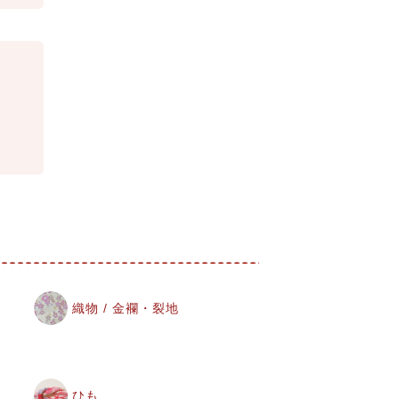
織物 / 金襴・裂地
ひも