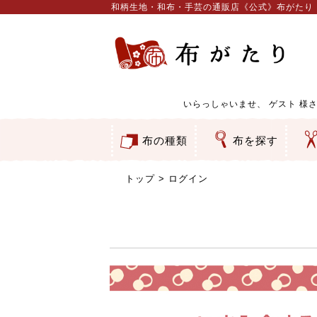
和柄生地・和布・手芸の通販店《公式》布がたり
いらっしゃいませ、
ゲスト
様さ
布の種類
布を探す
和柄生地
コットン／もめん生地
ちりめん生地
織物 金襴・裂地
りんず・ジャガード織生地
ポリエステル生地
服地
その他の生地
ちりめんカットロール
リボン
素材から探す
色から探す
柄から探す
テイストから探す
用途から探す
ち
刺
つ
動
ウ
バ
ア
押
カ
水
御
そ
トップ
ログイン