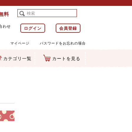
料無料
合わせ
ログイン
会員登録
マイページ
パスワードをお忘れの場合
カテゴリ一覧
カートを見る
等)
ルダー
ット類
カムマスコット
ラップ