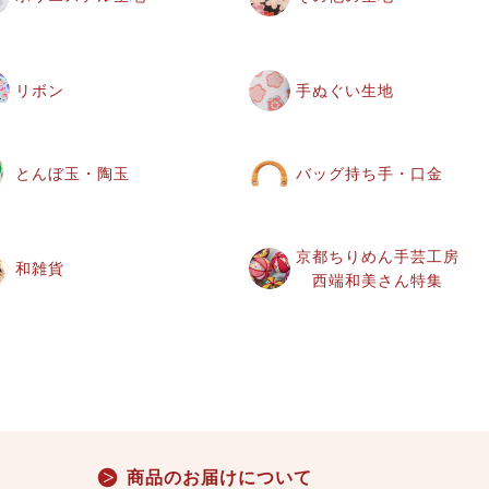
リボン
手ぬぐい生地
とんぼ玉・陶玉
バッグ持ち手・口金
京都ちりめん手芸工房
和雑貨
西端和美さん特集
商品のお届けについて