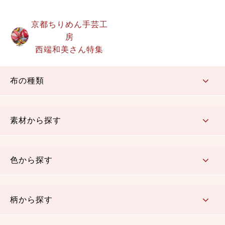
京都ちりめん手芸工
房
西端和美さん特集
布の種類
コットン／もめん生地
ちりめん生地
織物 金襴・裂地
りんず・ジャガード織生地
ポリエステル生地
その他の生地
ちりめんカットロール
リボン
素材から探す
コットン／木綿素材（混紡含む）
ポリエステル素材（混紡含む）
レーヨン素材
シルク素材
麻／リネン（混紡含む）
本掲載生地
色から探す
赤・ピンク
黄色・オレンジ
茶・ベージュ
緑
青・紺
紫
白・アイボリー
黒・グレイ
金・銀
多色使い
リバーシブル
柄から探す