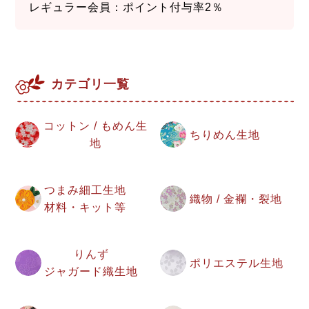
レギュラー会員：ポイント付与率2％
カテゴリ一覧
コットン / もめん生
ちりめん生地
地
つまみ細工生地
織物 / 金襴・裂地
材料・キット等
りんず
ポリエステル生地
ジャガード織生地