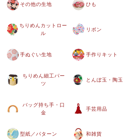
その他の生地
ひも
ちりめんカットロー
リボン
ル
手ぬぐい生地
手作りキット
ちりめん細工パー
とんぼ玉・陶玉
ツ
バッグ持ち手・口
手芸用品
金
型紙／パターン
和雑貨