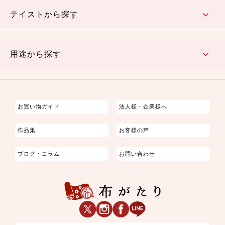
さくら柄
梅柄
和風花柄
洋テイスト花柄
植物柄
伝統柄・古典柄
飛鳥・奈良文様
かすり柄
動物柄
縞・ストライプ
水玉・ドット
チェック・格子
小紋柄
無地
テイストから探す
古典的
かわいい
華やか
モダン
レトロ
ベーシック
しぶい
男柄
おしゃれ
なごみ
洋テイスト
用途から探す
つまみ細工
ゆかた・じんべい
子供の着物
よさこい・舞台衣装
お祭り着
さむえ
エプロン・ホームウェア
ブラウス・シャツ・ワンピース
古ぶくさ
バッグ・ポーチ
インテリア
マスク
お買い物ガイド
法人様・企業様へ
作品集
お客様の声
ブログ・コラム
お問い合わせ