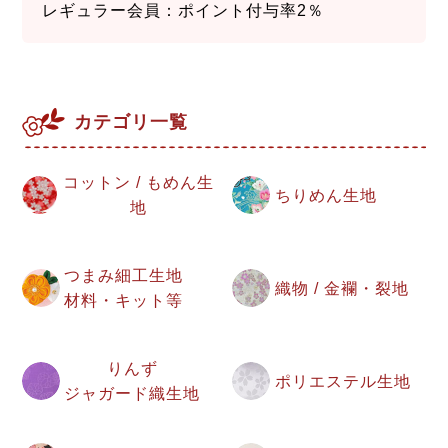
レギュラー会員：ポイント付与率2％
カテゴリ一覧
コットン / もめん生
ちりめん生地
地
つまみ細工生地
織物 / 金襴・裂地
材料・キット等
りんず
ポリエステル生地
ジャガード織生地