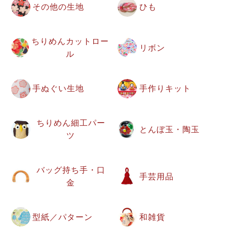
その他の生地
ひも
ちりめんカットロー
リボン
ル
手ぬぐい生地
手作りキット
ちりめん細工パー
とんぼ玉・陶玉
ツ
バッグ持ち手・口
手芸用品
金
型紙／パターン
和雑貨