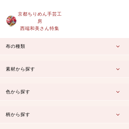
京都ちりめん手芸工
房
西端和美さん特集
布の種類
コットン／もめん生地
ちりめん生地
織物 金襴・裂地
りんず・ジャガード織生地
ポリエステル生地
その他の生地
ちりめんカットロール
リボン
素材から探す
コットン／木綿素材（混紡含む）
ポリエステル素材（混紡含む）
レーヨン素材
シルク素材
麻／リネン（混紡含む）
本掲載生地
色から探す
赤・ピンク
黄色・オレンジ
茶・ベージュ
緑
青・紺
紫
白・アイボリー
黒・グレイ
金・銀
多色使い
リバーシブル
柄から探す