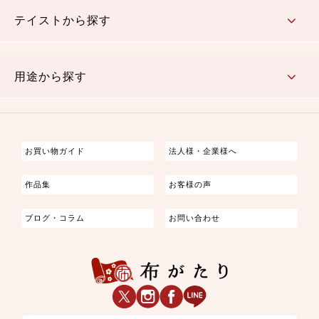
さくら柄
梅柄
和風花柄
洋テイスト花柄
植物柄
伝統柄・古典柄
飛鳥・奈良文様
かすり柄
動物柄
縞・ストライプ
水玉・ドット
チェック・格子
小紋柄
無地
テイストから探す
古典的
かわいい
華やか
モダン
レトロ
ベーシック
しぶい
男柄
おしゃれ
なごみ
洋テイスト
用途から探す
つまみ細工
ゆかた・じんべい
子供の着物
よさこい・舞台衣装
お祭り着
さむえ
エプロン・ホームウェア
ブラウス・シャツ・ワンピース
古ぶくさ
バッグ・ポーチ
インテリア
マスク
お買い物ガイド
法人様・企業様へ
作品集
お客様の声
ブログ・コラム
お問い合わせ