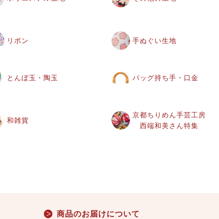
リボン
手ぬぐい生地
とんぼ玉・陶玉
バッグ持ち手・口金
京都ちりめん手芸工房
和雑貨
西端和美さん特集
商品のお届けについて