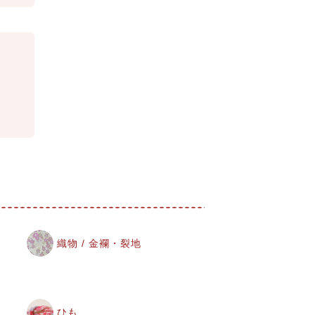
織物 / 金襴・裂地
ひも