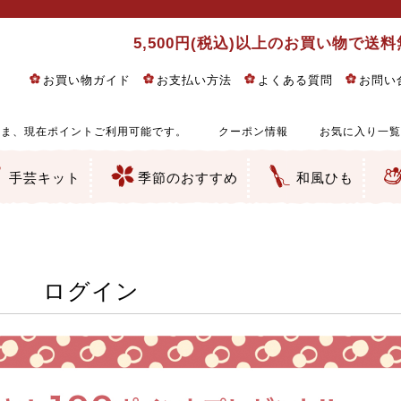
5,500円(税込)以上のお買い物で送
お買い物ガイド
お支払い方法
よくある質問
お問い
ま、現在ポイントご利用可能です。
クーポン情報
お気に入り一覧
手芸キット
季節のおすすめ
和風ひも
りめん細工・ちりめん手芸
し子・こぎん刺し
るし飾り・ひな祭り・端午の節句
物・干支
ェディング
ッグ・ポーチ・袋物
クセサリー・キーホルダー・根付類
絵・木目込み・手まり
ルトナージュ
引手芸
朱印帳
の他
和風花柄
モダン和風花柄
伝統柄
かすり柄
動物柄
縞・チェック・水玉など
その他の和風柄
洋風柄
グラデーション・ぼかし
無地・無地調
無地・手染めあづみ野木綿
ガーゼ生地
綿レース生地
つまみ細工向き
手ぬぐい
手芸用ちりめん
手芸用一越ちりめん
洗えるちりめん／ポリちりめん
正絹ちりめん／シルク
木綿ちりめん
オリジナル商品
西陣織 金襴・どんす類
西陣織 裂地・帯地
和柄りんず（綸子）生地・レーヨン
無地りんず（綸子）生地・レーヨン
ジャガード織
柄もの
無地・地模様
つまみ細工用カット済み生地
リネン／麻混生地
印伝調生地
たたみテープ／畳のへり
シルク生地
裏地
キュプラ・チュール
ゆかた・じんべい向き生地
つまみ細工生地・材料・キット等
七五三に～お子さまの着物向き生地
干支・正月手芸
つるしびな・つるし飾り
ひな祭り手作りキット
端午の節句手作りキット
鬼滅の刃・呪術廻戦特集
京都ちりめん手芸工房より・西端和美先生特集
コットン／木綿素材（混紡含む）
ポリエステル素材（混紡含む）
レーヨン素材
シルク素材
麻／リネン（混紡含む）
本掲載生地
赤・ピンク
黄色・オレンジ
茶・ベージュ
緑
青・紺
紫
白・アイボリー
黒・グレイ
金・銀
多色使い
リバーシブル
さくら柄
梅柄
和風花柄
洋テイスト花柄
植物柄
伝統柄・古典柄
飛鳥・奈良文様
かすり柄
動物柄
縞・ストライプ
水玉・ドット
チェック・格子
小紋柄
無地
古典的
かわいい
華やか
モダン
レトロ
ベーシック
しぶい
男柄
おしゃれ
なごみ
洋テイスト
つまみ細工
ゆかた・じんべい
子供の着物
ベビー袴&上着セット
よさこい・舞台衣装
お祭り着
さむえ
エプロン・ホームウェア
ブラウス・シャツ・ワンピース
古ぶくさ
バッグ・ポーチ
インテリア
マスク
ひな祭りちりめんキット
縁起物(ふくろう、まり、瓢箪
髪飾り・アクセサリー
根付・ストラップ・キーホ
巾着・がま口等
タペストリー
人形・動物
干支
その他
ふきん
コースター・ランチョンマ
バッグ・ポーチ類
その他
刺し子布（布のみ）
刺し子糸
つるしびな・つるし飾り
ひな祭り
端午の節句
動物
干支
リングピロー
ウェディングベア・ウエル
アクセサリー
ウェルカムボード
バッグ類
ポーチ類
ペンケース・メガネケース
コインケース
その他のケース・袋物
アクセサリー・髪飾り
キーホルダー・根付・スト
押絵
木目込み
手まり
たたみへり・たたみシート
ドールチャーム
編み物
刺しゅう
タペストリー
ビーズ手芸
布ぞうり
クリスマス・ハロウィン
その他のキット
夏休み手作り特集
ちりめん・木綿丸ひも
江戸打ちひも
人五・人八紐
メタリックヤーン／ひも
その他のひも
ログイン