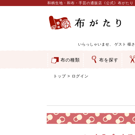
和柄生地・和布・手芸の通販店《公式》布がたり
いらっしゃいませ、
ゲスト
様さ
布の種類
布を探す
和柄生地
コットン／もめん生地
ちりめん生地
織物 金襴・裂地
りんず・ジャガード織生地
ポリエステル生地
服地
その他の生地
ちりめんカットロール
リボン
素材から探す
色から探す
柄から探す
テイストから探す
用途から探す
ち
刺
つ
動
ウ
バ
ア
押
カ
水
御
そ
トップ
ログイン