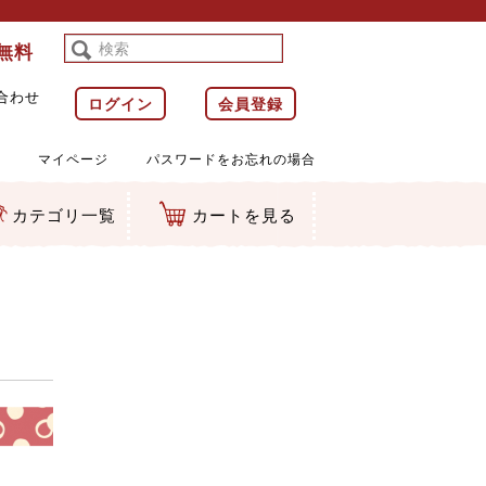
料無料
合わせ
ログイン
会員登録
マイページ
パスワードをお忘れの場合
カテゴリ一覧
カートを見る
等)
ルダー
ット類
カムマスコット
ラップ