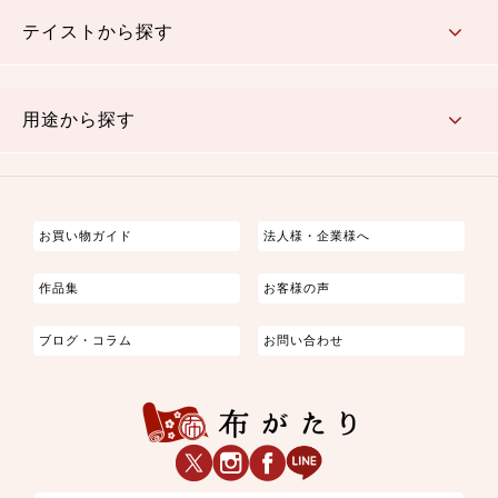
さくら柄
梅柄
和風花柄
洋テイスト花柄
植物柄
伝統柄・古典柄
飛鳥・奈良文様
かすり柄
動物柄
縞・ストライプ
水玉・ドット
チェック・格子
小紋柄
無地
テイストから探す
古典的
かわいい
華やか
モダン
レトロ
ベーシック
しぶい
男柄
おしゃれ
なごみ
洋テイスト
用途から探す
つまみ細工
ゆかた・じんべい
子供の着物
よさこい・舞台衣装
お祭り着
さむえ
エプロン・ホームウェア
ブラウス・シャツ・ワンピース
古ぶくさ
バッグ・ポーチ
インテリア
マスク
お買い物ガイド
法人様・企業様へ
作品集
お客様の声
ブログ・コラム
お問い合わせ