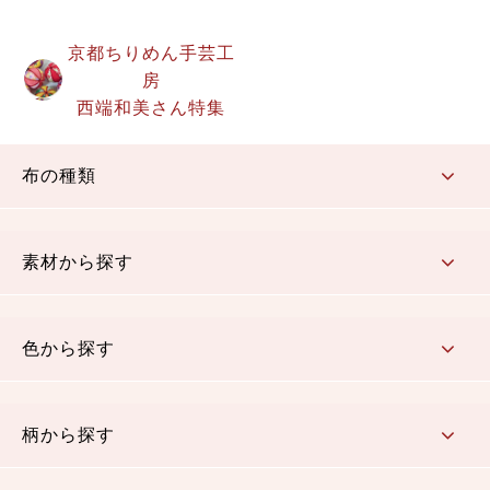
京都ちりめん手芸工
房
西端和美さん特集
布の種類
コットン／もめん生地
ちりめん生地
織物 金襴・裂地
りんず・ジャガード織生地
ポリエステル生地
その他の生地
ちりめんカットロール
リボン
素材から探す
コットン／木綿素材（混紡含む）
ポリエステル素材（混紡含む）
レーヨン素材
シルク素材
麻／リネン（混紡含む）
本掲載生地
色から探す
赤・ピンク
黄色・オレンジ
茶・ベージュ
緑
青・紺
紫
白・アイボリー
黒・グレイ
金・銀
多色使い
リバーシブル
柄から探す