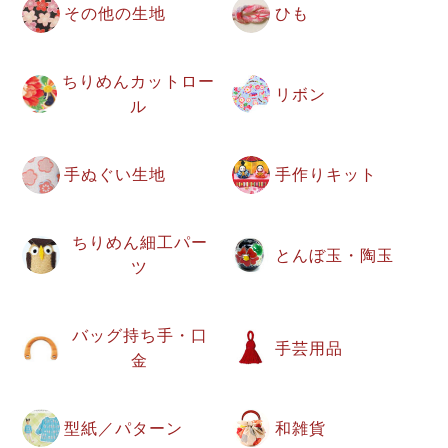
その他の生地
ひも
ちりめんカットロー
リボン
ル
手ぬぐい生地
手作りキット
ちりめん細工パー
とんぼ玉・陶玉
ツ
バッグ持ち手・口
手芸用品
金
型紙／パターン
和雑貨