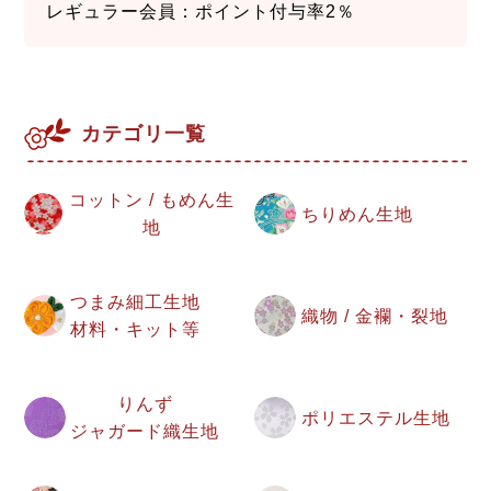
レギュラー会員：ポイント付与率2％
カテゴリ一覧
コットン / もめん生
ちりめん生地
地
つまみ細工生地
織物 / 金襴・裂地
材料・キット等
りんず
ポリエステル生地
ジャガード織生地