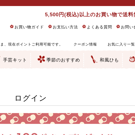
5,500円(税込)以上のお買い物で送
お買い物ガイド
お支払い方法
よくある質問
お問い
ま、現在ポイントご利用可能です。
クーポン情報
お気に入り一覧
手芸キット
季節のおすすめ
和風ひも
りめん細工・ちりめん手芸
し子・こぎん刺し
るし飾り・ひな祭り・端午の節句
物・干支
ェディング
ッグ・ポーチ・袋物
クセサリー・キーホルダー・根付類
絵・木目込み・手まり
ルトナージュ
引手芸
朱印帳
の他
和風花柄
モダン和風花柄
伝統柄
かすり柄
動物柄
縞・チェック・水玉など
その他の和風柄
洋風柄
グラデーション・ぼかし
無地・無地調
無地・手染めあづみ野木綿
ガーゼ生地
綿レース生地
つまみ細工向き
手ぬぐい
手芸用ちりめん
手芸用一越ちりめん
洗えるちりめん／ポリちりめん
正絹ちりめん／シルク
木綿ちりめん
オリジナル商品
西陣織 金襴・どんす類
西陣織 裂地・帯地
和柄りんず（綸子）生地・レーヨン
無地りんず（綸子）生地・レーヨン
ジャガード織
柄もの
無地・地模様
つまみ細工用カット済み生地
リネン／麻混生地
印伝調生地
たたみテープ／畳のへり
シルク生地
裏地
キュプラ・チュール
ゆかた・じんべい向き生地
つまみ細工生地・材料・キット等
七五三に～お子さまの着物向き生地
干支・正月手芸
つるしびな・つるし飾り
ひな祭り手作りキット
端午の節句手作りキット
鬼滅の刃・呪術廻戦特集
京都ちりめん手芸工房より・西端和美先生特集
コットン／木綿素材（混紡含む）
ポリエステル素材（混紡含む）
レーヨン素材
シルク素材
麻／リネン（混紡含む）
本掲載生地
赤・ピンク
黄色・オレンジ
茶・ベージュ
緑
青・紺
紫
白・アイボリー
黒・グレイ
金・銀
多色使い
リバーシブル
さくら柄
梅柄
和風花柄
洋テイスト花柄
植物柄
伝統柄・古典柄
飛鳥・奈良文様
かすり柄
動物柄
縞・ストライプ
水玉・ドット
チェック・格子
小紋柄
無地
古典的
かわいい
華やか
モダン
レトロ
ベーシック
しぶい
男柄
おしゃれ
なごみ
洋テイスト
つまみ細工
ゆかた・じんべい
子供の着物
ベビー袴&上着セット
よさこい・舞台衣装
お祭り着
さむえ
エプロン・ホームウェア
ブラウス・シャツ・ワンピース
古ぶくさ
バッグ・ポーチ
インテリア
マスク
ひな祭りちりめんキット
縁起物(ふくろう、まり、瓢箪
髪飾り・アクセサリー
根付・ストラップ・キーホ
巾着・がま口等
タペストリー
人形・動物
干支
その他
ふきん
コースター・ランチョンマ
バッグ・ポーチ類
その他
刺し子布（布のみ）
刺し子糸
つるしびな・つるし飾り
ひな祭り
端午の節句
動物
干支
リングピロー
ウェディングベア・ウエル
アクセサリー
ウェルカムボード
バッグ類
ポーチ類
ペンケース・メガネケース
コインケース
その他のケース・袋物
アクセサリー・髪飾り
キーホルダー・根付・スト
押絵
木目込み
手まり
たたみへり・たたみシート
ドールチャーム
編み物
刺しゅう
タペストリー
ビーズ手芸
布ぞうり
クリスマス・ハロウィン
その他のキット
夏休み手作り特集
ちりめん・木綿丸ひも
江戸打ちひも
人五・人八紐
メタリックヤーン／ひも
その他のひも
ログイン