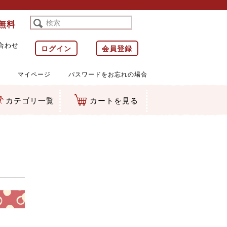
料無料
合わせ
ログイン
会員登録
マイページ
パスワードをお忘れの場合
カテゴリ一覧
カートを見る
等)
ルダー
ット類
カムマスコット
ラップ