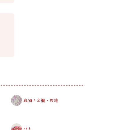
織物 / 金襴・裂地
ひも