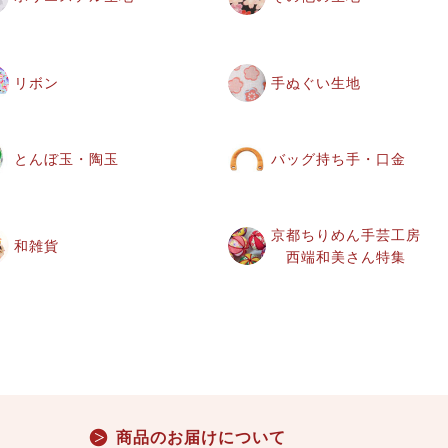
リボン
手ぬぐい生地
とんぼ玉・陶玉
バッグ持ち手・口金
京都ちりめん手芸工房
和雑貨
西端和美さん特集
商品のお届けについて