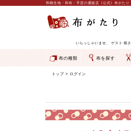
和柄生地・和布・手芸の通販店《公式》布がたり
いらっしゃいませ、
ゲスト
様さ
布の種類
布を探す
和柄生地
コットン／もめん生地
ちりめん生地
織物 金襴・裂地
りんず・ジャガード織生地
ポリエステル生地
服地
その他の生地
ちりめんカットロール
リボン
素材から探す
色から探す
柄から探す
テイストから探す
用途から探す
ち
刺
つ
動
ウ
バ
ア
押
カ
水
御
そ
トップ
ログイン