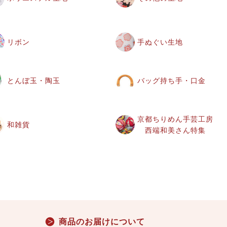
リボン
手ぬぐい生地
とんぼ玉・陶玉
バッグ持ち手・口金
京都ちりめん手芸工房
和雑貨
西端和美さん特集
商品のお届けについて