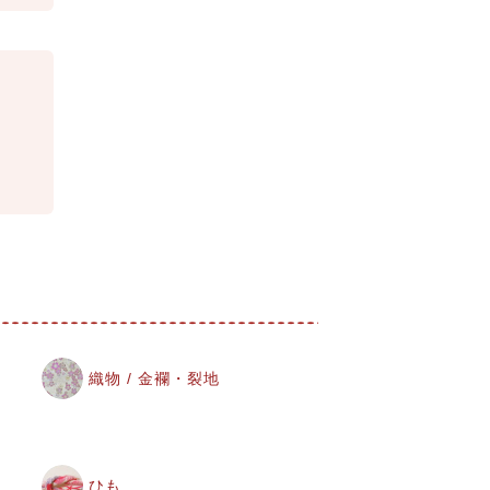
織物 / 金襴・裂地
ひも