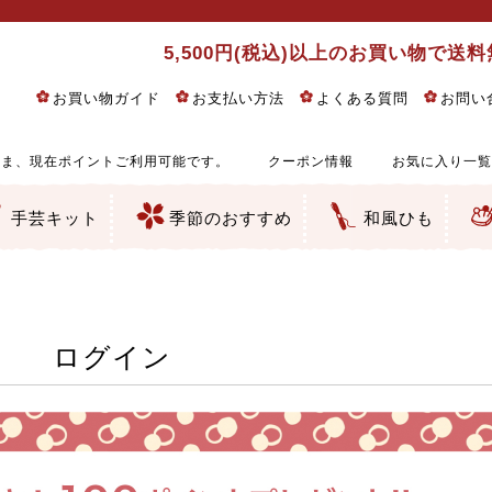
5,500円(税込)以上のお買い物で送
お買い物ガイド
お支払い方法
よくある質問
お問い
ま、現在ポイントご利用可能です。
クーポン情報
お気に入り一覧
手芸キット
季節のおすすめ
和風ひも
りめん細工・ちりめん手芸
し子・こぎん刺し
るし飾り・ひな祭り・端午の節句
物・干支
ェディング
ッグ・ポーチ・袋物
クセサリー・キーホルダー・根付類
絵・木目込み・手まり
ルトナージュ
引手芸
朱印帳
の他
和風花柄
モダン和風花柄
伝統柄
かすり柄
動物柄
縞・チェック・水玉など
その他の和風柄
洋風柄
グラデーション・ぼかし
無地・無地調
無地・手染めあづみ野木綿
ガーゼ生地
綿レース生地
つまみ細工向き
手ぬぐい
手芸用ちりめん
手芸用一越ちりめん
洗えるちりめん／ポリちりめん
正絹ちりめん／シルク
木綿ちりめん
オリジナル商品
西陣織 金襴・どんす類
西陣織 裂地・帯地
和柄りんず（綸子）生地・レーヨン
無地りんず（綸子）生地・レーヨン
ジャガード織
柄もの
無地・地模様
つまみ細工用カット済み生地
リネン／麻混生地
印伝調生地
たたみテープ／畳のへり
シルク生地
裏地
キュプラ・チュール
ゆかた・じんべい向き生地
つまみ細工生地・材料・キット等
七五三に～お子さまの着物向き生地
干支・正月手芸
つるしびな・つるし飾り
ひな祭り手作りキット
端午の節句手作りキット
鬼滅の刃・呪術廻戦特集
京都ちりめん手芸工房より・西端和美先生特集
コットン／木綿素材（混紡含む）
ポリエステル素材（混紡含む）
レーヨン素材
シルク素材
麻／リネン（混紡含む）
本掲載生地
赤・ピンク
黄色・オレンジ
茶・ベージュ
緑
青・紺
紫
白・アイボリー
黒・グレイ
金・銀
多色使い
リバーシブル
さくら柄
梅柄
和風花柄
洋テイスト花柄
植物柄
伝統柄・古典柄
飛鳥・奈良文様
かすり柄
動物柄
縞・ストライプ
水玉・ドット
チェック・格子
小紋柄
無地
古典的
かわいい
華やか
モダン
レトロ
ベーシック
しぶい
男柄
おしゃれ
なごみ
洋テイスト
つまみ細工
ゆかた・じんべい
子供の着物
ベビー袴&上着セット
よさこい・舞台衣装
お祭り着
さむえ
エプロン・ホームウェア
ブラウス・シャツ・ワンピース
古ぶくさ
バッグ・ポーチ
インテリア
マスク
ひな祭りちりめんキット
縁起物(ふくろう、まり、瓢箪
髪飾り・アクセサリー
根付・ストラップ・キーホ
巾着・がま口等
タペストリー
人形・動物
干支
その他
ふきん
コースター・ランチョンマ
バッグ・ポーチ類
その他
刺し子布（布のみ）
刺し子糸
つるしびな・つるし飾り
ひな祭り
端午の節句
動物
干支
リングピロー
ウェディングベア・ウエル
アクセサリー
ウェルカムボード
バッグ類
ポーチ類
ペンケース・メガネケース
コインケース
その他のケース・袋物
アクセサリー・髪飾り
キーホルダー・根付・スト
押絵
木目込み
手まり
たたみへり・たたみシート
ドールチャーム
編み物
刺しゅう
タペストリー
ビーズ手芸
布ぞうり
クリスマス・ハロウィン
その他のキット
夏休み手作り特集
ちりめん・木綿丸ひも
江戸打ちひも
人五・人八紐
メタリックヤーン／ひも
その他のひも
ログイン