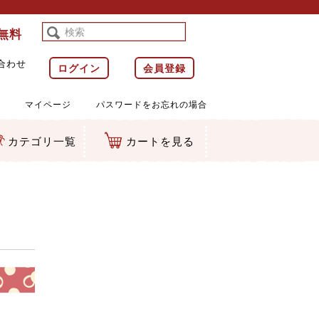
料無料
合わせ
ログイン
会員登録
マイページ
パスワードをお忘れの場合
カテゴリ一覧
カートを見る
等)
ルダー
ット類
カムマスコット
ラップ