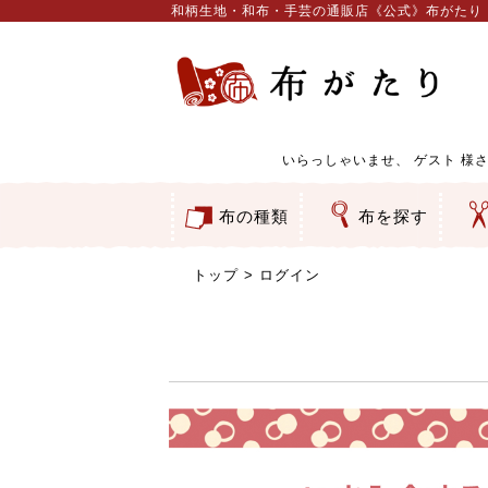
和柄生地・和布・手芸の通販店《公式》布がたり
いらっしゃいませ、
ゲスト
様さ
布の種類
布を探す
和柄生地
コットン／もめん生地
ちりめん生地
織物 金襴・裂地
りんず・ジャガード織生地
ポリエステル生地
服地
その他の生地
ちりめんカットロール
リボン
素材から探す
色から探す
柄から探す
テイストから探す
用途から探す
ち
刺
つ
動
ウ
バ
ア
押
カ
水
御
そ
トップ
ログイン