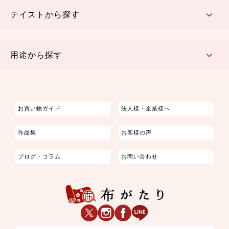
さくら柄
梅柄
和風花柄
洋テイスト花柄
植物柄
伝統柄・古典柄
飛鳥・奈良文様
かすり柄
動物柄
縞・ストライプ
水玉・ドット
チェック・格子
小紋柄
無地
テイストから探す
古典的
かわいい
華やか
モダン
レトロ
ベーシック
しぶい
男柄
おしゃれ
なごみ
洋テイスト
用途から探す
つまみ細工
ゆかた・じんべい
子供の着物
よさこい・舞台衣装
お祭り着
さむえ
エプロン・ホームウェア
ブラウス・シャツ・ワンピース
古ぶくさ
バッグ・ポーチ
インテリア
マスク
お買い物ガイド
法人様・企業様へ
作品集
お客様の声
ブログ・コラム
お問い合わせ