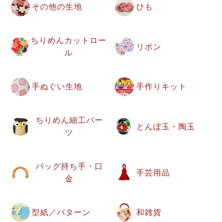
その他の生地
ひも
ちりめんカットロー
リボン
ル
手ぬぐい生地
手作りキット
ちりめん細工パー
とんぼ玉・陶玉
ツ
バッグ持ち手・口
手芸用品
金
型紙／パターン
和雑貨