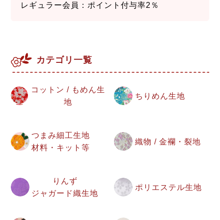
レギュラー会員：ポイント付与率2％
カテゴリ一覧
コットン / もめん生
ちりめん生地
地
つまみ細工生地
織物 / 金襴・裂地
材料・キット等
りんず
ポリエステル生地
ジャガード織生地