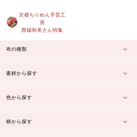
京都ちりめん手芸工
房
西端和美さん特集
布の種類
コットン／もめん生地
ちりめん生地
織物 金襴・裂地
りんず・ジャガード織生地
ポリエステル生地
その他の生地
ちりめんカットロール
リボン
素材から探す
コットン／木綿素材（混紡含む）
ポリエステル素材（混紡含む）
レーヨン素材
シルク素材
麻／リネン（混紡含む）
本掲載生地
色から探す
赤・ピンク
黄色・オレンジ
茶・ベージュ
緑
青・紺
紫
白・アイボリー
黒・グレイ
金・銀
多色使い
リバーシブル
柄から探す