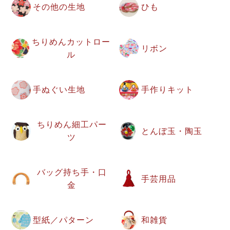
その他の生地
ひも
ちりめんカットロー
リボン
ル
手ぬぐい生地
手作りキット
ちりめん細工パー
とんぼ玉・陶玉
ツ
バッグ持ち手・口
手芸用品
金
型紙／パターン
和雑貨