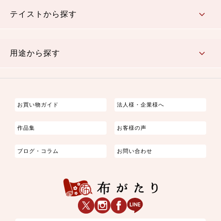
さくら柄
梅柄
和風花柄
洋テイスト花柄
植物柄
伝統柄・古典柄
飛鳥・奈良文様
かすり柄
動物柄
縞・ストライプ
水玉・ドット
チェック・格子
小紋柄
無地
テイストから探す
古典的
かわいい
華やか
モダン
レトロ
ベーシック
しぶい
男柄
おしゃれ
なごみ
洋テイスト
用途から探す
つまみ細工
ゆかた・じんべい
子供の着物
よさこい・舞台衣装
お祭り着
さむえ
エプロン・ホームウェア
ブラウス・シャツ・ワンピース
古ぶくさ
バッグ・ポーチ
インテリア
マスク
お買い物ガイド
法人様・企業様へ
作品集
お客様の声
ブログ・コラム
お問い合わせ