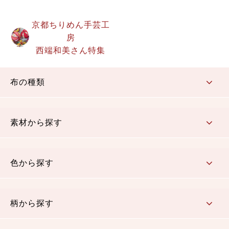
京都ちりめん手芸工
房
西端和美さん特集
布の種類
コットン／もめん生地
ちりめん生地
織物 金襴・裂地
りんず・ジャガード織生地
ポリエステル生地
その他の生地
ちりめんカットロール
リボン
素材から探す
コットン／木綿素材（混紡含む）
ポリエステル素材（混紡含む）
レーヨン素材
シルク素材
麻／リネン（混紡含む）
本掲載生地
色から探す
赤・ピンク
黄色・オレンジ
茶・ベージュ
緑
青・紺
紫
白・アイボリー
黒・グレイ
金・銀
多色使い
リバーシブル
柄から探す