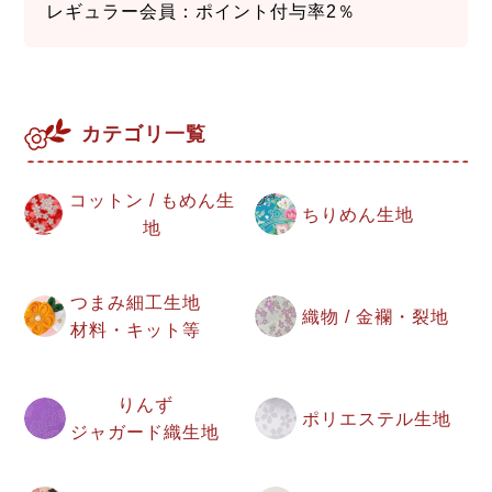
レギュラー会員：ポイント付与率2％
カテゴリ一覧
コットン / もめん生
ちりめん生地
地
つまみ細工生地
織物 / 金襴・裂地
材料・キット等
りんず
ポリエステル生地
ジャガード織生地