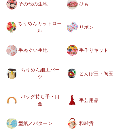
その他の生地
ひも
ちりめんカットロー
リボン
ル
手ぬぐい生地
手作りキット
ちりめん細工パー
とんぼ玉・陶玉
ツ
バッグ持ち手・口
手芸用品
金
型紙／パターン
和雑貨