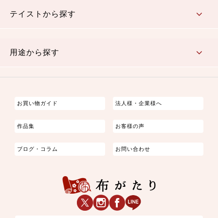
さくら柄
梅柄
和風花柄
洋テイスト花柄
植物柄
伝統柄・古典柄
飛鳥・奈良文様
かすり柄
動物柄
縞・ストライプ
水玉・ドット
チェック・格子
小紋柄
無地
テイストから探す
古典的
かわいい
華やか
モダン
レトロ
ベーシック
しぶい
男柄
おしゃれ
なごみ
洋テイスト
用途から探す
つまみ細工
ゆかた・じんべい
子供の着物
よさこい・舞台衣装
お祭り着
さむえ
エプロン・ホームウェア
ブラウス・シャツ・ワンピース
古ぶくさ
バッグ・ポーチ
インテリア
マスク
お買い物ガイド
法人様・企業様へ
作品集
お客様の声
ブログ・コラム
お問い合わせ