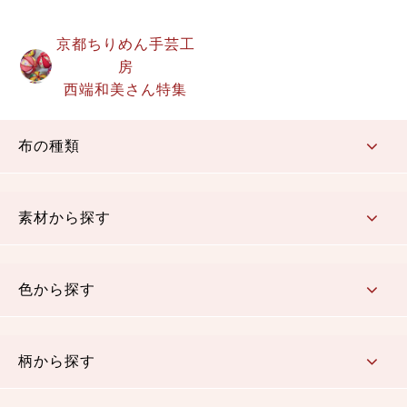
京都ちりめん手芸工
房
西端和美さん特集
布の種類
コットン／もめん生地
ちりめん生地
織物 金襴・裂地
りんず・ジャガード織生地
ポリエステル生地
その他の生地
ちりめんカットロール
リボン
素材から探す
コットン／木綿素材（混紡含む）
ポリエステル素材（混紡含む）
レーヨン素材
シルク素材
麻／リネン（混紡含む）
本掲載生地
色から探す
赤・ピンク
黄色・オレンジ
茶・ベージュ
緑
青・紺
紫
白・アイボリー
黒・グレイ
金・銀
多色使い
リバーシブル
柄から探す