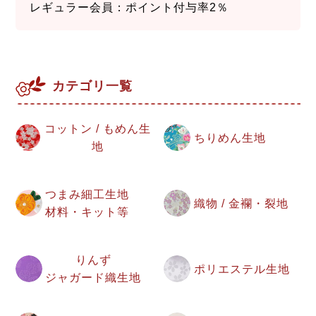
レギュラー会員：ポイント付与率2％
カテゴリ一覧
コットン / もめん生
ちりめん生地
地
つまみ細工生地
織物 / 金襴・裂地
材料・キット等
りんず
ポリエステル生地
ジャガード織生地