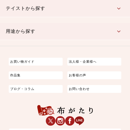
さくら柄
梅柄
和風花柄
洋テイスト花柄
植物柄
伝統柄・古典柄
飛鳥・奈良文様
かすり柄
動物柄
縞・ストライプ
水玉・ドット
チェック・格子
小紋柄
無地
テイストから探す
古典的
かわいい
華やか
モダン
レトロ
ベーシック
しぶい
男柄
おしゃれ
なごみ
洋テイスト
用途から探す
つまみ細工
ゆかた・じんべい
子供の着物
よさこい・舞台衣装
お祭り着
さむえ
エプロン・ホームウェア
ブラウス・シャツ・ワンピース
古ぶくさ
バッグ・ポーチ
インテリア
マスク
お買い物ガイド
法人様・企業様へ
作品集
お客様の声
ブログ・コラム
お問い合わせ