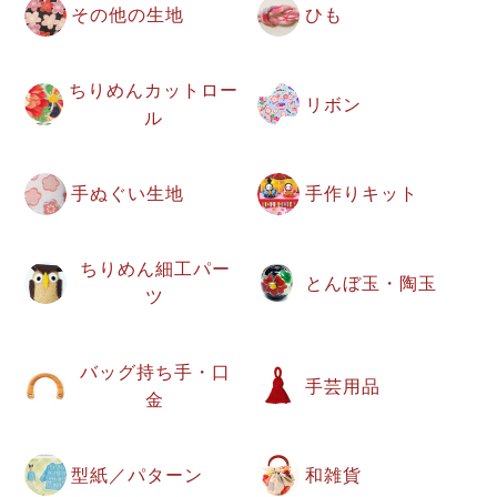
その他の生地
ひも
ちりめんカットロー
リボン
ル
手ぬぐい生地
手作りキット
ちりめん細工パー
とんぼ玉・陶玉
ツ
バッグ持ち手・口
手芸用品
金
型紙／パターン
和雑貨