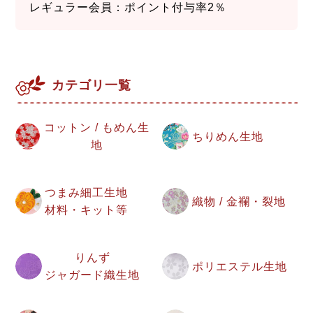
レギュラー会員：ポイント付与率2％
カテゴリ一覧
コットン / もめん生
ちりめん生地
地
つまみ細工生地
織物 / 金襴・裂地
材料・キット等
りんず
ポリエステル生地
ジャガード織生地