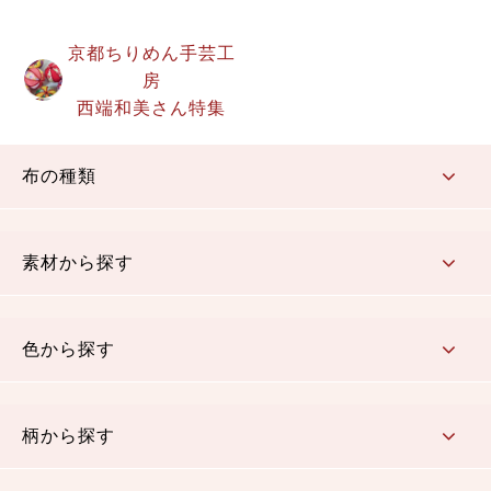
京都ちりめん手芸工
房
西端和美さん特集
布の種類
コットン／もめん生地
ちりめん生地
織物 金襴・裂地
りんず・ジャガード織生地
ポリエステル生地
その他の生地
ちりめんカットロール
リボン
素材から探す
コットン／木綿素材（混紡含む）
ポリエステル素材（混紡含む）
レーヨン素材
シルク素材
麻／リネン（混紡含む）
本掲載生地
色から探す
赤・ピンク
黄色・オレンジ
茶・ベージュ
緑
青・紺
紫
白・アイボリー
黒・グレイ
金・銀
多色使い
リバーシブル
柄から探す