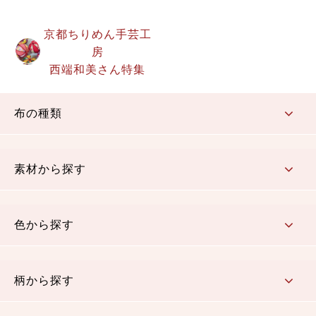
京都ちりめん手芸工
房
西端和美さん特集
布の種類
コットン／もめん生地
ちりめん生地
織物 金襴・裂地
りんず・ジャガード織生地
ポリエステル生地
その他の生地
ちりめんカットロール
リボン
素材から探す
コットン／木綿素材（混紡含む）
ポリエステル素材（混紡含む）
レーヨン素材
シルク素材
麻／リネン（混紡含む）
本掲載生地
色から探す
赤・ピンク
黄色・オレンジ
茶・ベージュ
緑
青・紺
紫
白・アイボリー
黒・グレイ
金・銀
多色使い
リバーシブル
柄から探す