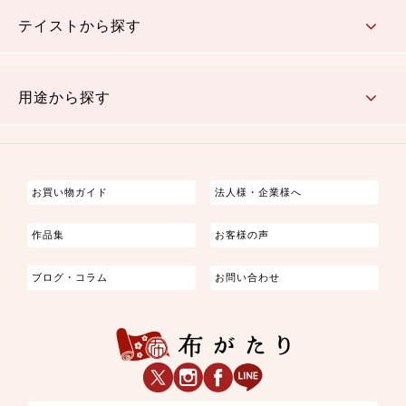
さくら柄
梅柄
和風花柄
洋テイスト花柄
植物柄
伝統柄・古典柄
飛鳥・奈良文様
かすり柄
動物柄
縞・ストライプ
水玉・ドット
チェック・格子
小紋柄
無地
テイストから探す
古典的
かわいい
華やか
モダン
レトロ
ベーシック
しぶい
男柄
おしゃれ
なごみ
洋テイスト
用途から探す
つまみ細工
ゆかた・じんべい
子供の着物
よさこい・舞台衣装
お祭り着
さむえ
エプロン・ホームウェア
ブラウス・シャツ・ワンピース
古ぶくさ
バッグ・ポーチ
インテリア
マスク
お買い物ガイド
法人様・企業様へ
作品集
お客様の声
ブログ・コラム
お問い合わせ