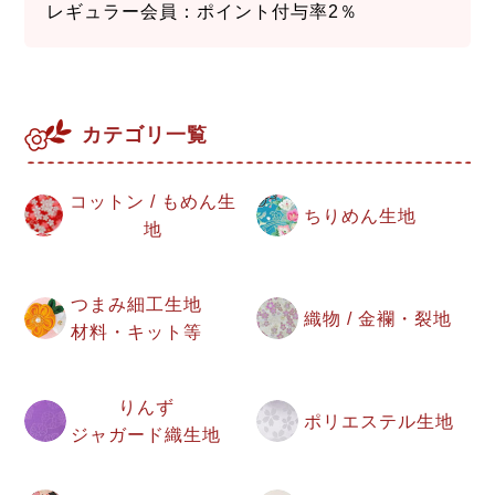
レギュラー会員：ポイント付与率2％
カテゴリ一覧
コットン / もめん生
ちりめん生地
地
つまみ細工生地
織物 / 金襴・裂地
材料・キット等
りんず
ポリエステル生地
ジャガード織生地