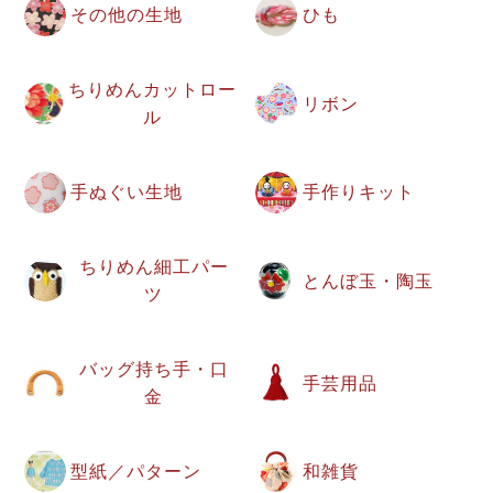
その他の生地
ひも
ちりめんカットロー
リボン
ル
手ぬぐい生地
手作りキット
ちりめん細工パー
とんぼ玉・陶玉
ツ
バッグ持ち手・口
手芸用品
金
型紙／パターン
和雑貨