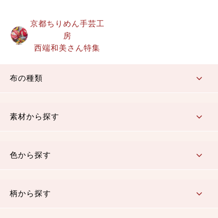
京都ちりめん手芸工
房
西端和美さん特集
布の種類
コットン／もめん生地
ちりめん生地
織物 金襴・裂地
りんず・ジャガード織生地
ポリエステル生地
その他の生地
ちりめんカットロール
リボン
素材から探す
コットン／木綿素材（混紡含む）
ポリエステル素材（混紡含む）
レーヨン素材
シルク素材
麻／リネン（混紡含む）
本掲載生地
色から探す
赤・ピンク
黄色・オレンジ
茶・ベージュ
緑
青・紺
紫
白・アイボリー
黒・グレイ
金・銀
多色使い
リバーシブル
柄から探す