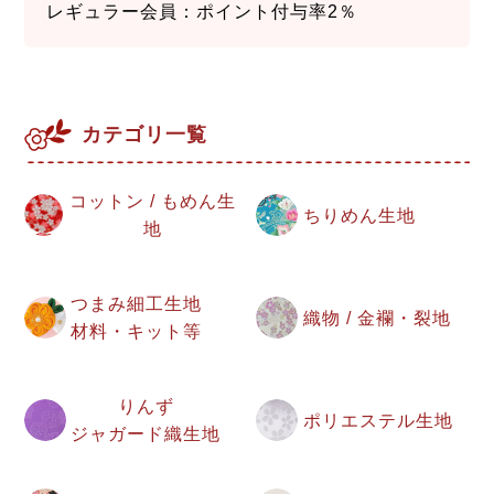
レギュラー会員：ポイント付与率2％
カテゴリ一覧
コットン / もめん生
ちりめん生地
地
つまみ細工生地
織物 / 金襴・裂地
材料・キット等
りんず
ポリエステル生地
ジャガード織生地