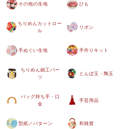
その他の生地
ひも
ちりめんカットロー
リボン
ル
手ぬぐい生地
手作りキット
ちりめん細工パー
とんぼ玉・陶玉
ツ
バッグ持ち手・口
手芸用品
金
型紙／パターン
和雑貨