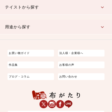
さくら柄
梅柄
和風花柄
洋テイスト花柄
植物柄
伝統柄・古典柄
飛鳥・奈良文様
かすり柄
動物柄
縞・ストライプ
水玉・ドット
チェック・格子
小紋柄
無地
テイストから探す
古典的
かわいい
華やか
モダン
レトロ
ベーシック
しぶい
男柄
おしゃれ
なごみ
洋テイスト
用途から探す
つまみ細工
ゆかた・じんべい
子供の着物
よさこい・舞台衣装
お祭り着
さむえ
エプロン・ホームウェア
ブラウス・シャツ・ワンピース
古ぶくさ
バッグ・ポーチ
インテリア
マスク
お買い物ガイド
法人様・企業様へ
作品集
お客様の声
ブログ・コラム
お問い合わせ