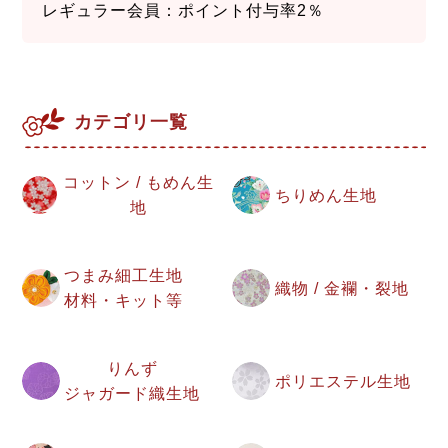
レギュラー会員：ポイント付与率2％
カテゴリ一覧
コットン / もめん生
ちりめん生地
地
つまみ細工生地
織物 / 金襴・裂地
材料・キット等
りんず
ポリエステル生地
ジャガード織生地