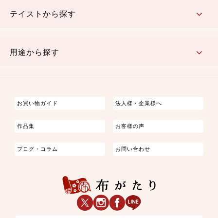
さくら柄
梅柄
和風花柄
洋テイスト花柄
植物柄
伝統柄・古典柄
飛鳥・奈良文様
かすり柄
動物柄
縞・ストライプ
水玉・ドット
チェック・格子
小紋柄
無地
テイストから探す
古典的
かわいい
華やか
モダン
レトロ
ベーシック
しぶい
男柄
おしゃれ
なごみ
洋テイスト
用途から探す
つまみ細工
ゆかた・じんべい
子供の着物
よさこい・舞台衣装
お祭り着
さむえ
エプロン・ホームウェア
ブラウス・シャツ・ワンピース
古ぶくさ
バッグ・ポーチ
インテリア
マスク
お買い物ガイド
法人様・企業様へ
作品集
お客様の声
ブログ・コラム
お問い合わせ