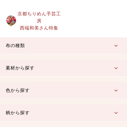
京都ちりめん手芸工
房
西端和美さん特集
布の種類
コットン／もめん生地
ちりめん生地
織物 金襴・裂地
りんず・ジャガード織生地
ポリエステル生地
その他の生地
ちりめんカットロール
リボン
素材から探す
コットン／木綿素材（混紡含む）
ポリエステル素材（混紡含む）
レーヨン素材
シルク素材
麻／リネン（混紡含む）
本掲載生地
色から探す
赤・ピンク
黄色・オレンジ
茶・ベージュ
緑
青・紺
紫
白・アイボリー
黒・グレイ
金・銀
多色使い
リバーシブル
柄から探す