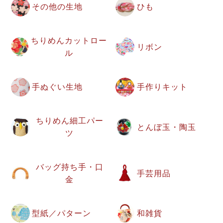
その他の生地
ひも
ちりめんカットロー
リボン
ル
手ぬぐい生地
手作りキット
ちりめん細工パー
とんぼ玉・陶玉
ツ
バッグ持ち手・口
手芸用品
金
型紙／パターン
和雑貨