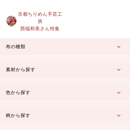
京都ちりめん手芸工
房
西端和美さん特集
布の種類
コットン／もめん生地
ちりめん生地
織物 金襴・裂地
りんず・ジャガード織生地
ポリエステル生地
その他の生地
ちりめんカットロール
リボン
素材から探す
コットン／木綿素材（混紡含む）
ポリエステル素材（混紡含む）
レーヨン素材
シルク素材
麻／リネン（混紡含む）
本掲載生地
色から探す
赤・ピンク
黄色・オレンジ
茶・ベージュ
緑
青・紺
紫
白・アイボリー
黒・グレイ
金・銀
多色使い
リバーシブル
柄から探す