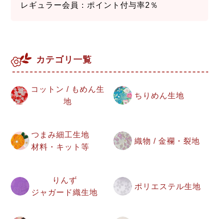
レギュラー会員：ポイント付与率2％
カテゴリ一覧
コットン / もめん生
ちりめん生地
地
つまみ細工生地
織物 / 金襴・裂地
材料・キット等
りんず
ポリエステル生地
ジャガード織生地