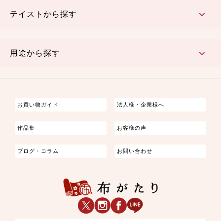
さくら柄
梅柄
和風花柄
洋テイスト花柄
植物柄
伝統柄・古典柄
飛鳥・奈良文様
かすり柄
動物柄
縞・ストライプ
水玉・ドット
チェック・格子
小紋柄
無地
テイストから探す
古典的
かわいい
華やか
モダン
レトロ
ベーシック
しぶい
男柄
おしゃれ
なごみ
洋テイスト
用途から探す
つまみ細工
ゆかた・じんべい
子供の着物
よさこい・舞台衣装
お祭り着
さむえ
エプロン・ホームウェア
ブラウス・シャツ・ワンピース
古ぶくさ
バッグ・ポーチ
インテリア
マスク
お買い物ガイド
法人様・企業様へ
作品集
お客様の声
ブログ・コラム
お問い合わせ