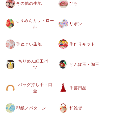
その他の生地
ひも
ちりめんカットロー
リボン
ル
手ぬぐい生地
手作りキット
ちりめん細工パー
とんぼ玉・陶玉
ツ
バッグ持ち手・口
手芸用品
金
型紙／パターン
和雑貨