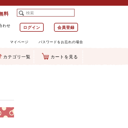
料無料
合わせ
ログイン
会員登録
マイページ
パスワードをお忘れの場合
カテゴリ一覧
カートを見る
等)
ルダー
ット類
カムマスコット
ラップ