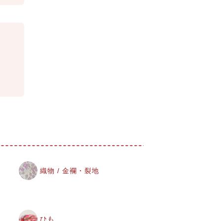
織物 / 金襴・裂地
ひも