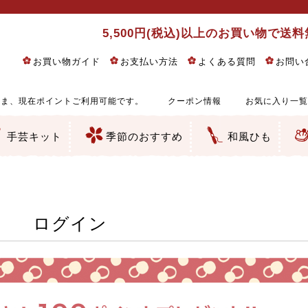
5,500円(税込)以上のお買い物で送
お買い物ガイド
お支払い方法
よくある質問
お問い
ま、現在ポイントご利用可能です。
クーポン情報
お気に入り一覧
手芸キット
季節のおすすめ
和風ひも
りめん細工・ちりめん手芸
し子・こぎん刺し
るし飾り・ひな祭り・端午の節句
物・干支
ェディング
ッグ・ポーチ・袋物
クセサリー・キーホルダー・根付類
絵・木目込み・手まり
ルトナージュ
引手芸
朱印帳
の他
和風花柄
モダン和風花柄
伝統柄
かすり柄
動物柄
縞・チェック・水玉など
その他の和風柄
洋風柄
グラデーション・ぼかし
無地・無地調
無地・手染めあづみ野木綿
ガーゼ生地
綿レース生地
つまみ細工向き
手ぬぐい
手芸用ちりめん
手芸用一越ちりめん
洗えるちりめん／ポリちりめん
正絹ちりめん／シルク
木綿ちりめん
オリジナル商品
西陣織 金襴・どんす類
西陣織 裂地・帯地
和柄りんず（綸子）生地・レーヨン
無地りんず（綸子）生地・レーヨン
ジャガード織
柄もの
無地・地模様
つまみ細工用カット済み生地
リネン／麻混生地
印伝調生地
たたみテープ／畳のへり
シルク生地
裏地
キュプラ・チュール
ゆかた・じんべい向き生地
つまみ細工生地・材料・キット等
七五三に～お子さまの着物向き生地
干支・正月手芸
つるしびな・つるし飾り
ひな祭り手作りキット
端午の節句手作りキット
鬼滅の刃・呪術廻戦特集
京都ちりめん手芸工房より・西端和美先生特集
コットン／木綿素材（混紡含む）
ポリエステル素材（混紡含む）
レーヨン素材
シルク素材
麻／リネン（混紡含む）
本掲載生地
赤・ピンク
黄色・オレンジ
茶・ベージュ
緑
青・紺
紫
白・アイボリー
黒・グレイ
金・銀
多色使い
リバーシブル
さくら柄
梅柄
和風花柄
洋テイスト花柄
植物柄
伝統柄・古典柄
飛鳥・奈良文様
かすり柄
動物柄
縞・ストライプ
水玉・ドット
チェック・格子
小紋柄
無地
古典的
かわいい
華やか
モダン
レトロ
ベーシック
しぶい
男柄
おしゃれ
なごみ
洋テイスト
つまみ細工
ゆかた・じんべい
子供の着物
ベビー袴&上着セット
よさこい・舞台衣装
お祭り着
さむえ
エプロン・ホームウェア
ブラウス・シャツ・ワンピース
古ぶくさ
バッグ・ポーチ
インテリア
マスク
ひな祭りちりめんキット
縁起物(ふくろう、まり、瓢箪
髪飾り・アクセサリー
根付・ストラップ・キーホ
巾着・がま口等
タペストリー
人形・動物
干支
その他
ふきん
コースター・ランチョンマ
バッグ・ポーチ類
その他
刺し子布（布のみ）
刺し子糸
つるしびな・つるし飾り
ひな祭り
端午の節句
動物
干支
リングピロー
ウェディングベア・ウエル
アクセサリー
ウェルカムボード
バッグ類
ポーチ類
ペンケース・メガネケース
コインケース
その他のケース・袋物
アクセサリー・髪飾り
キーホルダー・根付・スト
押絵
木目込み
手まり
たたみへり・たたみシート
ドールチャーム
編み物
刺しゅう
タペストリー
ビーズ手芸
布ぞうり
クリスマス・ハロウィン
その他のキット
夏休み手作り特集
ちりめん・木綿丸ひも
江戸打ちひも
人五・人八紐
メタリックヤーン／ひも
その他のひも
ログイン