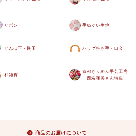
リボン
手ぬぐい生地
とんぼ玉・陶玉
バッグ持ち手・口金
京都ちりめん手芸工房
和雑貨
西端和美さん特集
商品のお届けについて