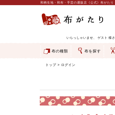
和柄生地・和布・手芸の通販店《公式》布がたり
いらっしゃいませ、
ゲスト
様さ
布の種類
布を探す
和柄生地
コットン／もめん生地
ちりめん生地
織物 金襴・裂地
りんず・ジャガード織生地
ポリエステル生地
服地
その他の生地
ちりめんカットロール
リボン
素材から探す
色から探す
柄から探す
テイストから探す
用途から探す
ち
刺
つ
動
ウ
バ
ア
押
カ
水
御
そ
トップ
ログイン