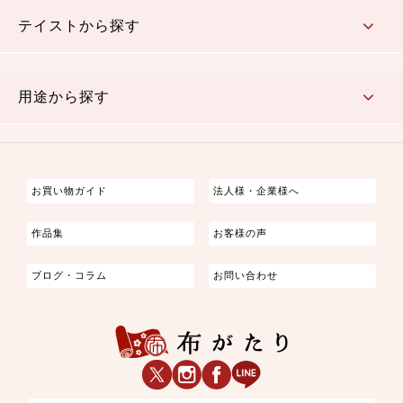
さくら柄
梅柄
和風花柄
洋テイスト花柄
植物柄
伝統柄・古典柄
飛鳥・奈良文様
かすり柄
動物柄
縞・ストライプ
水玉・ドット
チェック・格子
小紋柄
無地
テイストから探す
古典的
かわいい
華やか
モダン
レトロ
ベーシック
しぶい
男柄
おしゃれ
なごみ
洋テイスト
用途から探す
つまみ細工
ゆかた・じんべい
子供の着物
よさこい・舞台衣装
お祭り着
さむえ
エプロン・ホームウェア
ブラウス・シャツ・ワンピース
古ぶくさ
バッグ・ポーチ
インテリア
マスク
お買い物ガイド
法人様・企業様へ
作品集
お客様の声
ブログ・コラム
お問い合わせ