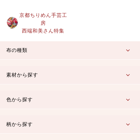
京都ちりめん手芸工
房
西端和美さん特集
布の種類
コットン／もめん生地
ちりめん生地
織物 金襴・裂地
りんず・ジャガード織生地
ポリエステル生地
その他の生地
ちりめんカットロール
リボン
素材から探す
コットン／木綿素材（混紡含む）
ポリエステル素材（混紡含む）
レーヨン素材
シルク素材
麻／リネン（混紡含む）
本掲載生地
色から探す
赤・ピンク
黄色・オレンジ
茶・ベージュ
緑
青・紺
紫
白・アイボリー
黒・グレイ
金・銀
多色使い
リバーシブル
柄から探す