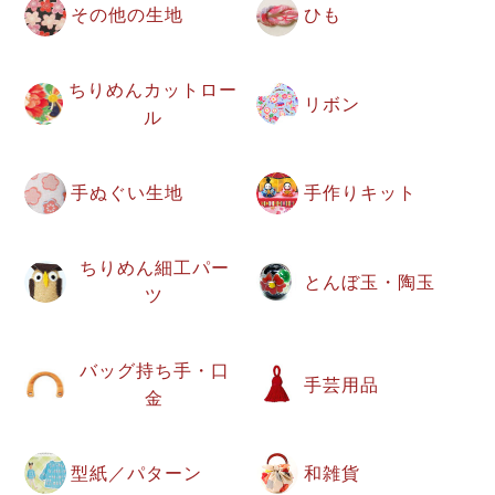
その他の生地
ひも
ちりめんカットロー
リボン
ル
手ぬぐい生地
手作りキット
ちりめん細工パー
とんぼ玉・陶玉
ツ
バッグ持ち手・口
手芸用品
金
型紙／パターン
和雑貨