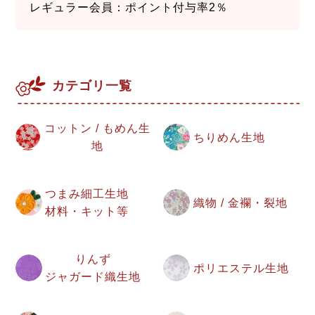
レギュラー会員：ポイント付与率2％
カテゴリ一覧
コットン / もめん生
ちりめん生地
地
つまみ細工生地
織物 / 金襴・裂地
材料・キット等
りんず
ポリエステル生地
ジャガード織生地