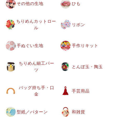
その他の生地
ひも
ちりめんカットロー
リボン
ル
手ぬぐい生地
手作りキット
ちりめん細工パー
とんぼ玉・陶玉
ツ
バッグ持ち手・口
手芸用品
金
型紙／パターン
和雑貨