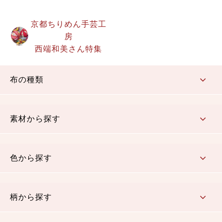
京都ちりめん手芸工
房
西端和美さん特集
布の種類
コットン／もめん生地
ちりめん生地
織物 金襴・裂地
りんず・ジャガード織生地
ポリエステル生地
その他の生地
ちりめんカットロール
リボン
素材から探す
コットン／木綿素材（混紡含む）
ポリエステル素材（混紡含む）
レーヨン素材
シルク素材
麻／リネン（混紡含む）
本掲載生地
色から探す
赤・ピンク
黄色・オレンジ
茶・ベージュ
緑
青・紺
紫
白・アイボリー
黒・グレイ
金・銀
多色使い
リバーシブル
柄から探す