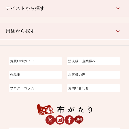
さくら柄
梅柄
和風花柄
洋テイスト花柄
植物柄
伝統柄・古典柄
飛鳥・奈良文様
かすり柄
動物柄
縞・ストライプ
水玉・ドット
チェック・格子
小紋柄
無地
テイストから探す
古典的
かわいい
華やか
モダン
レトロ
ベーシック
しぶい
男柄
おしゃれ
なごみ
洋テイスト
用途から探す
つまみ細工
ゆかた・じんべい
子供の着物
よさこい・舞台衣装
お祭り着
さむえ
エプロン・ホームウェア
ブラウス・シャツ・ワンピース
古ぶくさ
バッグ・ポーチ
インテリア
マスク
お買い物ガイド
法人様・企業様へ
作品集
お客様の声
ブログ・コラム
お問い合わせ