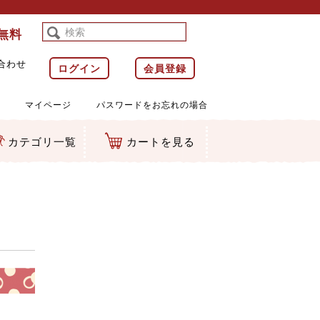
料無料
合わせ
ログイン
会員登録
マイページ
パスワードをお忘れの場合
カテゴリ一覧
カートを見る
等)
ルダー
ット類
カムマスコット
ラップ