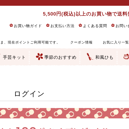
5,500円(税込)以上のお買い物で送
お買い物ガイド
お支払い方法
よくある質問
お問い
ま、現在ポイントご利用可能です。
クーポン情報
お気に入り一覧
手芸キット
季節のおすすめ
和風ひも
りめん細工・ちりめん手芸
し子・こぎん刺し
るし飾り・ひな祭り・端午の節句
物・干支
ェディング
ッグ・ポーチ・袋物
クセサリー・キーホルダー・根付類
絵・木目込み・手まり
ルトナージュ
引手芸
朱印帳
の他
和風花柄
モダン和風花柄
伝統柄
かすり柄
動物柄
縞・チェック・水玉など
その他の和風柄
洋風柄
グラデーション・ぼかし
無地・無地調
無地・手染めあづみ野木綿
ガーゼ生地
綿レース生地
つまみ細工向き
手ぬぐい
手芸用ちりめん
手芸用一越ちりめん
洗えるちりめん／ポリちりめん
正絹ちりめん／シルク
木綿ちりめん
オリジナル商品
西陣織 金襴・どんす類
西陣織 裂地・帯地
和柄りんず（綸子）生地・レーヨン
無地りんず（綸子）生地・レーヨン
ジャガード織
柄もの
無地・地模様
つまみ細工用カット済み生地
リネン／麻混生地
印伝調生地
たたみテープ／畳のへり
シルク生地
裏地
キュプラ・チュール
ゆかた・じんべい向き生地
つまみ細工生地・材料・キット等
七五三に～お子さまの着物向き生地
干支・正月手芸
つるしびな・つるし飾り
ひな祭り手作りキット
端午の節句手作りキット
鬼滅の刃・呪術廻戦特集
京都ちりめん手芸工房より・西端和美先生特集
コットン／木綿素材（混紡含む）
ポリエステル素材（混紡含む）
レーヨン素材
シルク素材
麻／リネン（混紡含む）
本掲載生地
赤・ピンク
黄色・オレンジ
茶・ベージュ
緑
青・紺
紫
白・アイボリー
黒・グレイ
金・銀
多色使い
リバーシブル
さくら柄
梅柄
和風花柄
洋テイスト花柄
植物柄
伝統柄・古典柄
飛鳥・奈良文様
かすり柄
動物柄
縞・ストライプ
水玉・ドット
チェック・格子
小紋柄
無地
古典的
かわいい
華やか
モダン
レトロ
ベーシック
しぶい
男柄
おしゃれ
なごみ
洋テイスト
つまみ細工
ゆかた・じんべい
子供の着物
ベビー袴&上着セット
よさこい・舞台衣装
お祭り着
さむえ
エプロン・ホームウェア
ブラウス・シャツ・ワンピース
古ぶくさ
バッグ・ポーチ
インテリア
マスク
ひな祭りちりめんキット
縁起物(ふくろう、まり、瓢箪
髪飾り・アクセサリー
根付・ストラップ・キーホ
巾着・がま口等
タペストリー
人形・動物
干支
その他
ふきん
コースター・ランチョンマ
バッグ・ポーチ類
その他
刺し子布（布のみ）
刺し子糸
つるしびな・つるし飾り
ひな祭り
端午の節句
動物
干支
リングピロー
ウェディングベア・ウエル
アクセサリー
ウェルカムボード
バッグ類
ポーチ類
ペンケース・メガネケース
コインケース
その他のケース・袋物
アクセサリー・髪飾り
キーホルダー・根付・スト
押絵
木目込み
手まり
たたみへり・たたみシート
ドールチャーム
編み物
刺しゅう
タペストリー
ビーズ手芸
布ぞうり
クリスマス・ハロウィン
その他のキット
夏休み手作り特集
ちりめん・木綿丸ひも
江戸打ちひも
人五・人八紐
メタリックヤーン／ひも
その他のひも
ログイン