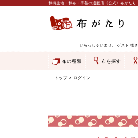
和柄生地・和布・手芸の通販店《公式》布がたり
いらっしゃいませ、
ゲスト
様さ
布の種類
布を探す
和柄生地
コットン／もめん生地
ちりめん生地
織物 金襴・裂地
りんず・ジャガード織生地
ポリエステル生地
服地
その他の生地
ちりめんカットロール
リボン
素材から探す
色から探す
柄から探す
テイストから探す
用途から探す
ち
刺
つ
動
ウ
バ
ア
押
カ
水
御
そ
トップ
ログイン