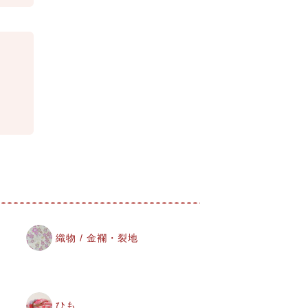
織物 / 金襴・裂地
ひも