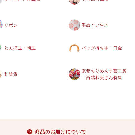
リボン
手ぬぐい生地
とんぼ玉・陶玉
バッグ持ち手・口金
京都ちりめん手芸工房
和雑貨
西端和美さん特集
商品のお届けについて