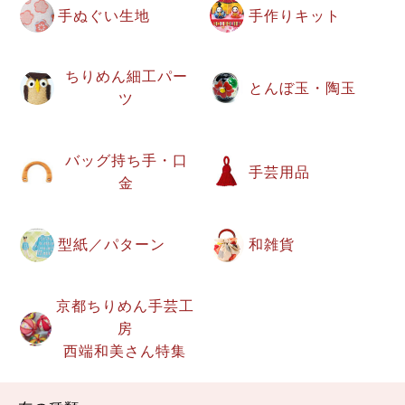
手ぬぐい生地
手作りキット
ちりめん細工パー
とんぼ玉・陶玉
ツ
バッグ持ち手・口
手芸用品
金
型紙／パターン
和雑貨
京都ちりめん手芸工
房
西端和美さん特集