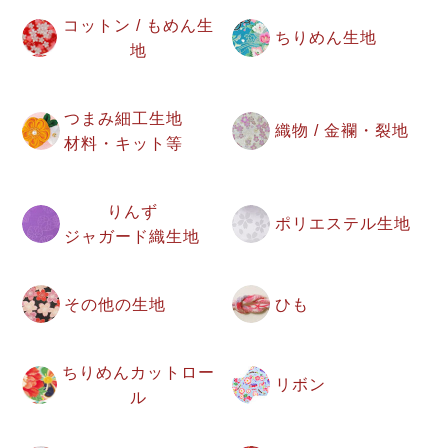
コットン / もめん生
ちりめん生地
地
つまみ細工生地
織物 / 金襴・裂地
材料・キット等
りんず
ポリエステル生地
ジャガード織生地
その他の生地
ひも
ちりめんカットロー
リボン
ル