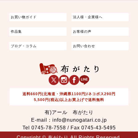
つまみ細工
ゆかた・じんべい
子供の着物
よさこい・舞台衣装
お祭り着
さむえ
エプロン・ホームウェア
ブラウス・シャツ・ワンピース
古ぶくさ
バッグ・ポーチ
インテリア
マスク
お買い物ガイド
法人様・企業様へ
作品集
お客様の声
ブログ・コラム
お問い合わせ
送料660円(北海道・沖縄県1100円)/ネコポス290円
5,500円(税込)以上お買上げで送料無料
有)アール 布がたり
E-mail：info@nunogatari.co.jp
Tel 0745-78-7558 / Fax 0745-43-5495
Copyright © 布がたり All Rights Reserved.