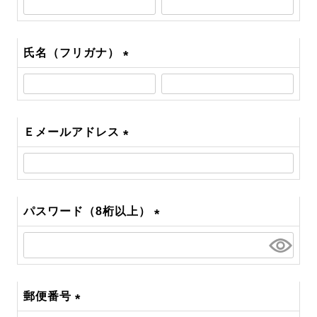
須)
氏名（フリガナ）
(必
須)
Ｅメールアドレス
(必
須)
パスワード（8桁以上）
(必
須)
郵便番号