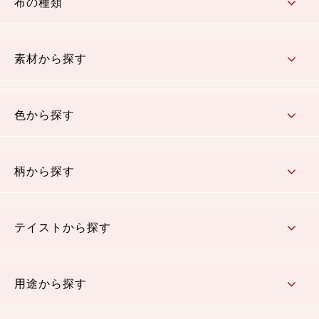
布の種類
コットン／もめん生地
ちりめん生地
織物 金襴・裂地
りんず・ジャガード織生地
ポリエステル生地
その他の生地
ちりめんカットロール
リボン
素材から探す
コットン／木綿素材（混紡含む）
ポリエステル素材（混紡含む）
レーヨン素材
シルク素材
麻／リネン（混紡含む）
本掲載生地
色から探す
赤・ピンク
黄色・オレンジ
茶・ベージュ
緑
青・紺
紫
白・アイボリー
黒・グレイ
金・銀
多色使い
リバーシブル
柄から探す
さくら柄
梅柄
和風花柄
洋テイスト花柄
植物柄
伝統柄・古典柄
飛鳥・奈良文様
かすり柄
動物柄
縞・ストライプ
水玉・ドット
チェック・格子
小紋柄
無地
テイストから探す
古典的
かわいい
華やか
モダン
レトロ
ベーシック
しぶい
男柄
おしゃれ
なごみ
洋テイスト
用途から探す