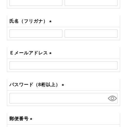
須)
氏名（フリガナ）
(必
須)
Ｅメールアドレス
(必
須)
パスワード（8桁以上）
(必
須)
郵便番号