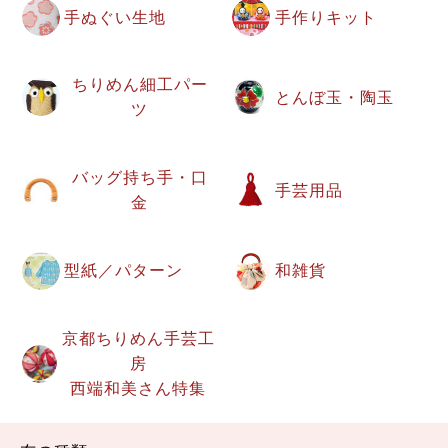
手ぬぐい生地
手作りキット
ちりめん細工パー
とんぼ玉・陶玉
ツ
バッグ持ち手・口
手芸用品
金
型紙／パターン
和雑貨
京都ちりめん手芸工
房
西端和美さん特集