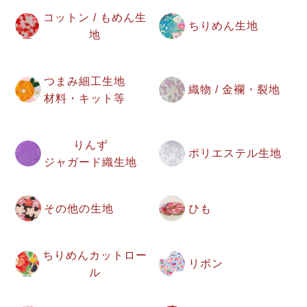
コットン / もめん生
ちりめん生地
地
つまみ細工生地
織物 / 金襴・裂地
材料・キット等
りんず
ポリエステル生地
ジャガード織生地
その他の生地
ひも
ちりめんカットロー
リボン
ル