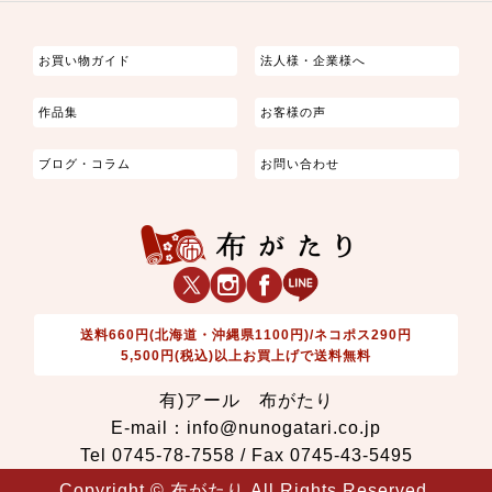
つまみ細工
ゆかた・じんべい
子供の着物
よさこい・舞台衣装
お祭り着
さむえ
エプロン・ホームウェア
ブラウス・シャツ・ワンピース
古ぶくさ
バッグ・ポーチ
インテリア
マスク
お買い物ガイド
法人様・企業様へ
作品集
お客様の声
ブログ・コラム
お問い合わせ
送料660円(北海道・沖縄県1100円)/ネコポス290円
5,500円(税込)以上お買上げで送料無料
有)アール 布がたり
E-mail：info@nunogatari.co.jp
Tel 0745-78-7558 / Fax 0745-43-5495
Copyright © 布がたり All Rights Reserved.