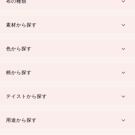
布の種類
コットン／もめん生地
ちりめん生地
織物 金襴・裂地
りんず・ジャガード織生地
ポリエステル生地
その他の生地
ちりめんカットロール
リボン
素材から探す
コットン／木綿素材（混紡含む）
ポリエステル素材（混紡含む）
レーヨン素材
シルク素材
麻／リネン（混紡含む）
本掲載生地
色から探す
赤・ピンク
黄色・オレンジ
茶・ベージュ
緑
青・紺
紫
白・アイボリー
黒・グレイ
金・銀
多色使い
リバーシブル
柄から探す
さくら柄
梅柄
和風花柄
洋テイスト花柄
植物柄
伝統柄・古典柄
飛鳥・奈良文様
かすり柄
動物柄
縞・ストライプ
水玉・ドット
チェック・格子
小紋柄
無地
テイストから探す
古典的
かわいい
華やか
モダン
レトロ
ベーシック
しぶい
男柄
おしゃれ
なごみ
洋テイスト
用途から探す