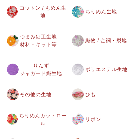
コットン / もめん生
ちりめん生地
地
つまみ細工生地
織物 / 金襴・裂地
材料・キット等
りんず
ポリエステル生地
ジャガード織生地
その他の生地
ひも
ちりめんカットロー
リボン
ル