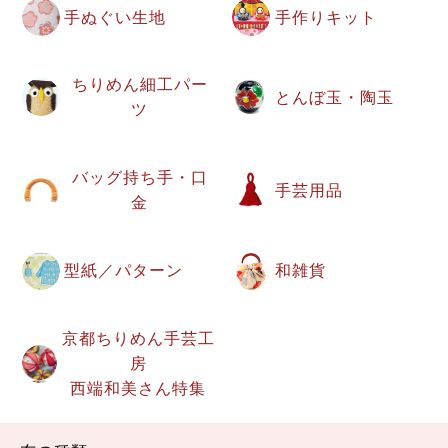
手ぬぐい生地
手作りキット
ちりめん細工パー
とんぼ玉・陶玉
ツ
バッグ持ち手・口
手芸用品
金
型紙／パターン
和雑貨
京都ちりめん手芸工
房
西端和美さん特集