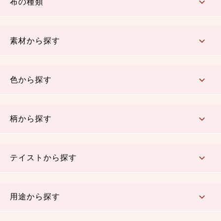
布の種類
コットン／もめん生地
ちりめん生地
織物 金襴・裂地
りんず・ジャガード織生地
ポリエステル生地
その他の生地
ちりめんカットロール
リボン
素材から探す
コットン／木綿素材（混紡含む）
ポリエステル素材（混紡含む）
レーヨン素材
シルク素材
麻／リネン（混紡含む）
本掲載生地
色から探す
赤・ピンク
黄色・オレンジ
茶・ベージュ
緑
青・紺
紫
白・アイボリー
黒・グレイ
金・銀
多色使い
リバーシブル
柄から探す
さくら柄
梅柄
和風花柄
洋テイスト花柄
植物柄
伝統柄・古典柄
飛鳥・奈良文様
かすり柄
動物柄
縞・ストライプ
水玉・ドット
チェック・格子
小紋柄
無地
テイストから探す
古典的
かわいい
華やか
モダン
レトロ
ベーシック
しぶい
男柄
おしゃれ
なごみ
洋テイスト
用途から探す