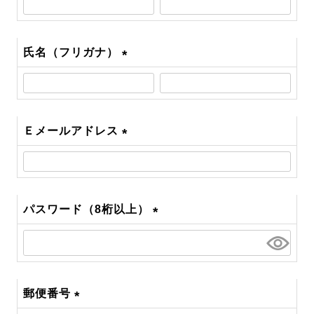
須)
氏名（フリガナ）
(必
須)
Ｅメールアドレス
(必
須)
パスワード（8桁以上）
(必
須)
郵便番号