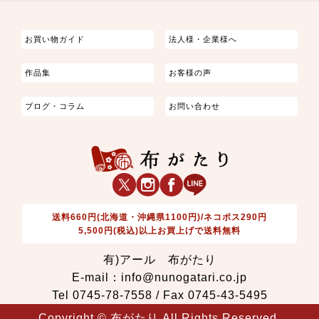
つまみ細工
ゆかた・じんべい
子供の着物
よさこい・舞台衣装
お祭り着
さむえ
エプロン・ホームウェア
ブラウス・シャツ・ワンピース
古ぶくさ
バッグ・ポーチ
インテリア
マスク
お買い物ガイド
法人様・企業様へ
作品集
お客様の声
ブログ・コラム
お問い合わせ
送料660円(北海道・沖縄県1100円)/ネコポス290円
5,500円(税込)以上お買上げで送料無料
有)アール 布がたり
E-mail：info@nunogatari.co.jp
Tel 0745-78-7558 / Fax 0745-43-5495
Copyright © 布がたり All Rights Reserved.