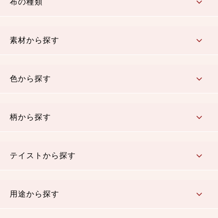
布の種類
コットン／もめん生地
ちりめん生地
織物 金襴・裂地
りんず・ジャガード織生地
ポリエステル生地
その他の生地
ちりめんカットロール
リボン
素材から探す
コットン／木綿素材（混紡含む）
ポリエステル素材（混紡含む）
レーヨン素材
シルク素材
麻／リネン（混紡含む）
本掲載生地
色から探す
赤・ピンク
黄色・オレンジ
茶・ベージュ
緑
青・紺
紫
白・アイボリー
黒・グレイ
金・銀
多色使い
リバーシブル
柄から探す
さくら柄
梅柄
和風花柄
洋テイスト花柄
植物柄
伝統柄・古典柄
飛鳥・奈良文様
かすり柄
動物柄
縞・ストライプ
水玉・ドット
チェック・格子
小紋柄
無地
テイストから探す
古典的
かわいい
華やか
モダン
レトロ
ベーシック
しぶい
男柄
おしゃれ
なごみ
洋テイスト
用途から探す