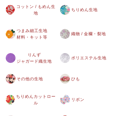
コットン / もめん生
ちりめん生地
地
つまみ細工生地
織物 / 金襴・裂地
材料・キット等
りんず
ポリエステル生地
ジャガード織生地
その他の生地
ひも
ちりめんカットロー
リボン
ル