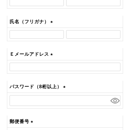
須)
氏名（フリガナ）
(必
須)
Ｅメールアドレス
(必
須)
パスワード（8桁以上）
(必
須)
郵便番号