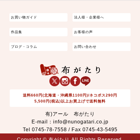
つまみ細工
ゆかた・じんべい
子供の着物
よさこい・舞台衣装
お祭り着
さむえ
エプロン・ホームウェア
ブラウス・シャツ・ワンピース
古ぶくさ
バッグ・ポーチ
インテリア
マスク
お買い物ガイド
法人様・企業様へ
作品集
お客様の声
ブログ・コラム
お問い合わせ
送料660円(北海道・沖縄県1100円)/ネコポス290円
5,500円(税込)以上お買上げで送料無料
有)アール 布がたり
E-mail：info@nunogatari.co.jp
Tel 0745-78-7558 / Fax 0745-43-5495
Copyright © 布がたり All Rights Reserved.