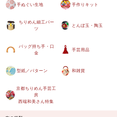
手ぬぐい生地
手作りキット
ちりめん細工パー
とんぼ玉・陶玉
ツ
バッグ持ち手・口
手芸用品
金
型紙／パターン
和雑貨
京都ちりめん手芸工
房
西端和美さん特集