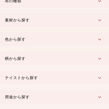
布の種類
コットン／もめん生地
ちりめん生地
織物 金襴・裂地
りんず・ジャガード織生地
ポリエステル生地
その他の生地
ちりめんカットロール
リボン
素材から探す
コットン／木綿素材（混紡含む）
ポリエステル素材（混紡含む）
レーヨン素材
シルク素材
麻／リネン（混紡含む）
本掲載生地
色から探す
赤・ピンク
黄色・オレンジ
茶・ベージュ
緑
青・紺
紫
白・アイボリー
黒・グレイ
金・銀
多色使い
リバーシブル
柄から探す
さくら柄
梅柄
和風花柄
洋テイスト花柄
植物柄
伝統柄・古典柄
飛鳥・奈良文様
かすり柄
動物柄
縞・ストライプ
水玉・ドット
チェック・格子
小紋柄
無地
テイストから探す
古典的
かわいい
華やか
モダン
レトロ
ベーシック
しぶい
男柄
おしゃれ
なごみ
洋テイスト
用途から探す