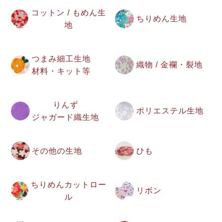
コットン / もめん生
ちりめん生地
地
つまみ細工生地
織物 / 金襴・裂地
材料・キット等
りんず
ポリエステル生地
ジャガード織生地
その他の生地
ひも
ちりめんカットロー
リボン
ル