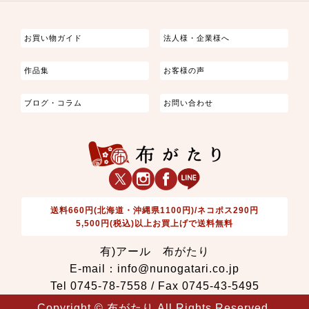
つまみ細工
ゆかた・じんべい
子供の着物
よさこい・舞台衣装
お祭り着
さむえ
エプロン・ホームウェア
ブラウス・シャツ・ワンピース
古ぶくさ
バッグ・ポーチ
インテリア
マスク
お買い物ガイド
法人様・企業様へ
作品集
お客様の声
ブログ・コラム
お問い合わせ
送料660円(北海道・沖縄県1100円)/ネコポス290円
5,500円(税込)以上お買上げで送料無料
有)アール 布がたり
E-mail：info@nunogatari.co.jp
Tel 0745-78-7558 / Fax 0745-43-5495
Copyright © 布がたり All Rights Reserved.