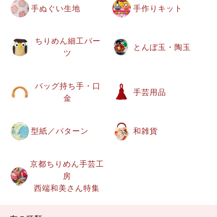
手ぬぐい生地
手作りキット
ちりめん細工パー
とんぼ玉・陶玉
ツ
バッグ持ち手・口
手芸用品
金
型紙／パターン
和雑貨
京都ちりめん手芸工
房
西端和美さん特集