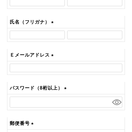
須)
氏名（フリガナ）
(必
須)
Ｅメールアドレス
(必
須)
パスワード（8桁以上）
(必
須)
郵便番号