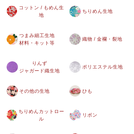
コットン / もめん生
ちりめん生地
地
つまみ細工生地
織物 / 金襴・裂地
材料・キット等
りんず
ポリエステル生地
ジャガード織生地
その他の生地
ひも
ちりめんカットロー
リボン
ル