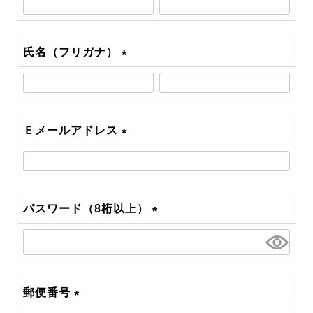
須)
氏名（フリガナ）
(必
須)
Ｅメールアドレス
(必
須)
パスワード（8桁以上）
(必
須)
郵便番号