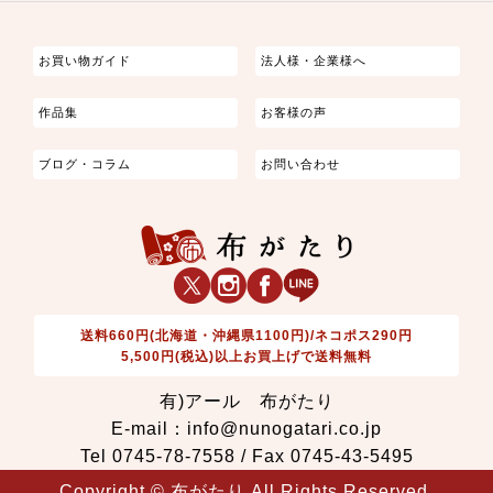
つまみ細工
ゆかた・じんべい
子供の着物
よさこい・舞台衣装
お祭り着
さむえ
エプロン・ホームウェア
ブラウス・シャツ・ワンピース
古ぶくさ
バッグ・ポーチ
インテリア
マスク
お買い物ガイド
法人様・企業様へ
作品集
お客様の声
ブログ・コラム
お問い合わせ
送料660円(北海道・沖縄県1100円)/ネコポス290円
5,500円(税込)以上お買上げで送料無料
有)アール 布がたり
E-mail：info@nunogatari.co.jp
Tel 0745-78-7558 / Fax 0745-43-5495
Copyright © 布がたり All Rights Reserved.