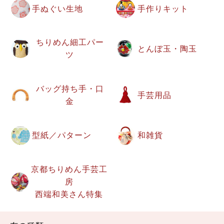
手ぬぐい生地
手作りキット
ちりめん細工パー
とんぼ玉・陶玉
ツ
バッグ持ち手・口
手芸用品
金
型紙／パターン
和雑貨
京都ちりめん手芸工
房
西端和美さん特集