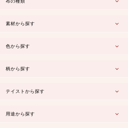
布の種類
コットン／もめん生地
ちりめん生地
織物 金襴・裂地
りんず・ジャガード織生地
ポリエステル生地
その他の生地
ちりめんカットロール
リボン
素材から探す
コットン／木綿素材（混紡含む）
ポリエステル素材（混紡含む）
レーヨン素材
シルク素材
麻／リネン（混紡含む）
本掲載生地
色から探す
赤・ピンク
黄色・オレンジ
茶・ベージュ
緑
青・紺
紫
白・アイボリー
黒・グレイ
金・銀
多色使い
リバーシブル
柄から探す
さくら柄
梅柄
和風花柄
洋テイスト花柄
植物柄
伝統柄・古典柄
飛鳥・奈良文様
かすり柄
動物柄
縞・ストライプ
水玉・ドット
チェック・格子
小紋柄
無地
テイストから探す
古典的
かわいい
華やか
モダン
レトロ
ベーシック
しぶい
男柄
おしゃれ
なごみ
洋テイスト
用途から探す