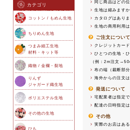
同じ商品はどの
生地は縮みます
カタログはあり
生地の商用利用
ご注文につい
クレジットカー
ひとつの生地・
（例：2m注文→50
布の端（裁断部
海外からの注文
発送について
宅配業者は指定
配達の日時指定
その他
実際のお店はあ