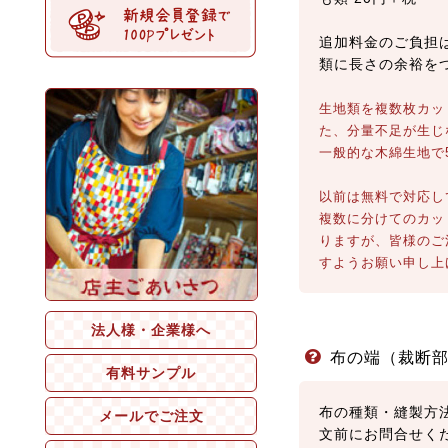
追加料金のご負担
類に長さの余裕を
生地類を複数枚カッ
た、分量不足が生じ
一般的な木綿生地で
以前は無料で対応し
複数に分けてのカッ
りますが、皆様のご
すようお願い申し上
布の端（裁断
布の種類・縫製方
文前にお問合せく