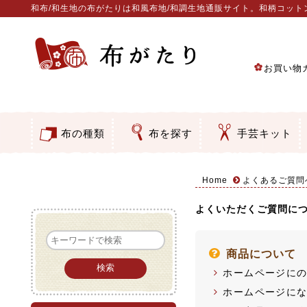
和布/和生地の布がたりは和風布地/和調生地通販サイト。和柄コッ
お買い物
布の種類
布を探す
手芸キット
コットン／もめん生地
ちりめん生地
織物 金襴・裂地
りんず・ジャガード織生地
ポリエステル生地
その他の生地
ちりめんカットロール
リボン
素材から探す
色から探す
柄から探す
テイストから探す
用途から探す
ちりめん細工・ちりめ
刺し子・こぎん刺し
つるし飾り・ひな祭り
動物・干支
ウェディング
バッグ・ポーチ・袋物
アクセサリー・キーホ
押絵・木目込み・手ま
カルトナージュ
水引手芸
ダッフィー・シェリー
その他
和風花柄
モダン和風花柄
伝統柄
かすり柄
動物柄
縞・チェック・
その他の和風柄
クリスマス柄
グラデーション
無地・無地調
無地・手染めあ
ガーゼ生地
綿レース生地
手ぬぐい
手芸用ちりめん
手芸用一越ちり
洗えるちりめん
正絹ちりめん／
木綿ちりめん
オリジナル商品
西陣織 金襴・
西陣織 裂地・
和柄りんず（綸
無地りんず（綸
ジャガード織
柄もの
無地・地模様
つまみ細工用カ
リネン／麻混生
印伝調生地
たたみテープ／
シルク生地
裏地
キュプラ・チュ
Home
よくあるご質問
よくいただくご質問に
商品について
ホームページに
ホームページに