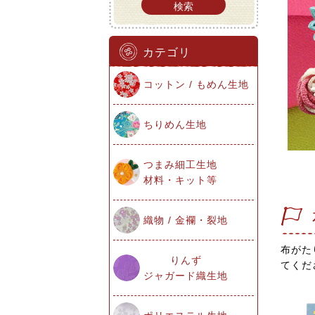
検索
カテゴリ
コットン / もめん生地
ちりめん生地
つまみ細工生地
材料・キット等
織物 / 金襴・裂地
布がた
りんず
てくだ
ジャガード織生地