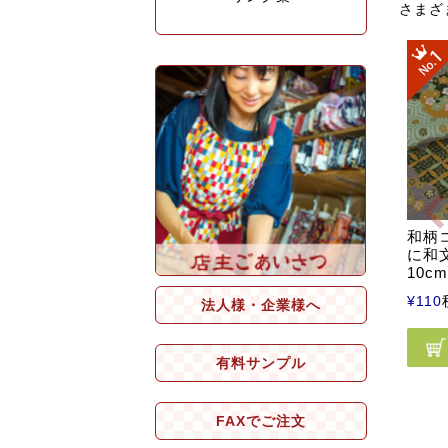
さまざ
和柄
に和
10c
¥
110
法人様・企業様へ
有料サンプル
FAXでご注文