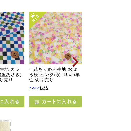
ポリちりめん・桜結
(白) 10cm単位 切り
生地 カラ
一越ちりめん生地 おぼ
税込
¥
338
(藍あさぎ)
ろ桜(ピンク/紫) 10cm単
切り売り
位 切り売り
税込
¥
242