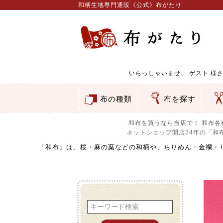
和柄生地専門通販《公式》布がたり
いらっしゃいませ、
ゲスト
様さ
布の種類
布を探す
和柄生地
コットン／もめん生地
ちりめん生地
織物 金襴・裂地
りんず・ジャガード織生地
ポリエステル生地
服地
その他の生地
ちりめんカットロール
リボン
素材から探す
色から探す
柄から探す
テイストから探す
用途から探す
ち
刺
つ
動
ウ
バ
ア
押
カ
水
御
そ
和布を買うなら当店で！
和布各
ネットショップ開店24年の「和
和布とは？
「和布」は、桜・麻の葉などの和柄や、ちりめん・金襴・