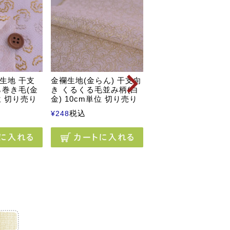
生地 干支
金襴生地(金らん) 干支向
ちりめん生地 つぶら
ら巻き毛(金
き くるくる毛並み柄(白
小花ちらし(白桃) 10
位 切り売り
金) 10cm単位 切り売り
単位 切り売り
税込
税込
¥
248
¥
255