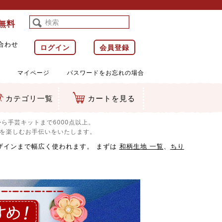
料無料
合わせ
ログイン
会員登録
マイページ
パスワードをお忘れの場合
カテゴリ一覧
カートを見る
等)
ルダー
ット類
カムマスコット
ラップ
ら手芸キットまで6000点以上。
感を楽しむお手伝いをいたします。
ザインまで幅広く使われます。 まずは
和柄生地 一覧
、
ちり