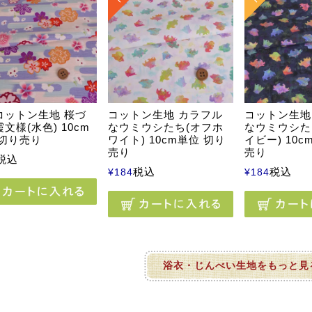
コットン生地 桜づ
コットン生地 カラフル
コットン生地
文様(水色) 10cm
なウミウシたち(オフホ
なウミウシた
 切り売り
ワイト) 10cm単位 切り
イビー) 10c
売り
売り
税込
税込
税込
¥
184
¥
184
浴衣・じんべい生地をもっと見