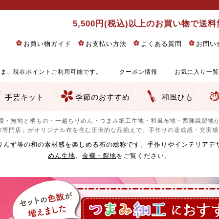
5,500円(税込)以上のお買い物で送
お買い物ガイド
お支払い方法
よくある質問
お問い
ま、現在ポイントご利用可能です。
クーポン情報
お気に入り一覧
手芸キット
季節のおすすめ
和風ひも
りめん細工・ちりめん手芸
し子・こぎん刺し
るし飾り・ひな祭り・端午の節句
物・干支
ェディング
ッグ・ポーチ・袋物
クセサリー・キーホルダー・根付類
絵・木目込み・手まり
ルトナージュ
引手芸
朱印帳
の他
和風花柄
モダン和風花柄
伝統柄
かすり柄
動物柄
縞・チェック・水玉など
その他の和風柄
洋風柄
グラデーション・ぼかし
無地・無地調
無地・手染めあづみ野木綿
ガーゼ生地
綿レース生地
つまみ細工向き
手ぬぐい
手芸用ちりめん
手芸用一越ちりめん
洗えるちりめん／ポリちりめん
正絹ちりめん／シルク
木綿ちりめん
オリジナル商品
西陣織 金襴・どんす類
西陣織 裂地・帯地
和柄りんず（綸子）生地・レーヨン
無地りんず（綸子）生地・レーヨン
ジャガード織
柄もの
無地・地模様
つまみ細工用カット済み生地
リネン／麻混生地
印伝調生地
たたみテープ／畳のへり
シルク生地
裏地
キュプラ・チュール
ゆかた・じんべい向き生地
つまみ細工生地・材料・キット等
七五三に～お子さまの着物向き生地
干支・正月手芸
つるしびな・つるし飾り
ひな祭り手作りキット
端午の節句手作りキット
鬼滅の刃・呪術廻戦特集
京都ちりめん手芸工房より・西端和美先生特集
コットン／木綿素材（混紡含む）
ポリエステル素材（混紡含む）
レーヨン素材
シルク素材
麻／リネン（混紡含む）
本掲載生地
赤・ピンク
黄色・オレンジ
茶・ベージュ
緑
青・紺
紫
白・アイボリー
黒・グレイ
金・銀
多色使い
リバーシブル
さくら柄
梅柄
和風花柄
洋テイスト花柄
植物柄
伝統柄・古典柄
飛鳥・奈良文様
かすり柄
動物柄
縞・ストライプ
水玉・ドット
チェック・格子
小紋柄
無地
古典的
かわいい
華やか
モダン
レトロ
ベーシック
しぶい
男柄
おしゃれ
なごみ
洋テイスト
つまみ細工
ゆかた・じんべい
子供の着物
ベビー袴&上着セット
よさこい・舞台衣装
お祭り着
さむえ
エプロン・ホームウェア
ブラウス・シャツ・ワンピース
古ぶくさ
バッグ・ポーチ
インテリア
マスク
ひな祭りちりめんキット
縁起物(ふくろう、まり、瓢箪
髪飾り・アクセサリー
根付・ストラップ・キーホ
巾着・がま口等
タペストリー
人形・動物
干支
その他
ふきん
コースター・ランチョンマ
バッグ・ポーチ類
その他
刺し子布（布のみ）
刺し子糸
つるしびな・つるし飾り
ひな祭り
端午の節句
動物
干支
リングピロー
ウェディングベア・ウエル
アクセサリー
ウェルカムボード
バッグ類
ポーチ類
ペンケース・メガネケース
コインケース
その他のケース・袋物
アクセサリー・髪飾り
キーホルダー・根付・スト
押絵
木目込み
手まり
たたみへり・たたみシート
ドールチャーム
編み物
刺しゅう
タペストリー
ビーズ手芸
布ぞうり
クリスマス・ハロウィン
その他のキット
夏休み手作り特集
ちりめん・木綿丸ひも
江戸打ちひも
人五・人八紐
メタリックヤーン／ひも
その他のひも
種・無地と柄もの・一越ちりめん・つまみ細工生地・和風布地・西陣織裂地か
布専門店」がオリジナル布を含む圧倒的な品揃えで、手作りの達成感・充実
りんず等の和の素材感を楽しめる布の総称です。手作りやインテリアデ
めん生地
、
金襴・裂地
をご覧ください。