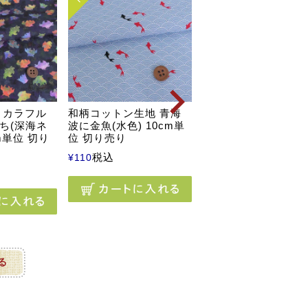
 カラフル
和柄コットン生地 青海
和柄コットン生地 う
ち(深海ネ
波に金魚(水色) 10cm単
ぎと桜の吉祥文様(ア
m単位 切り
位 切り売り
ボリー) 10cm単位 
売り
税込
¥
110
税込
¥
110
る