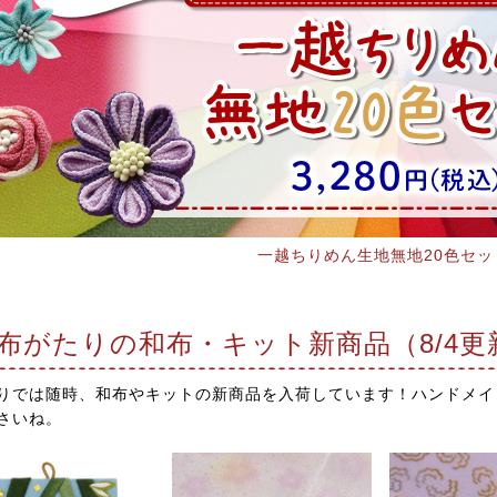
一越ちりめん生地無地20色セッ
布がたりの和布・キット新商品（8/4更
りでは随時、和布やキットの新商品を入荷しています！ハンドメイ
さいね。