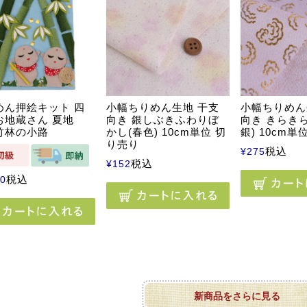
めん押絵キット 四
小幅ちりめん生地 干支
小幅ちりめん
お地蔵さん 夏地
向き 銀しぶきふわりぼ
向き きらき
竹林の小路
かし(春色) 10cm単位 切
銀) 10cm単
り売り
税込
¥
275
税込
¥
152
税込
60