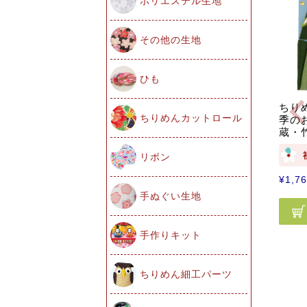
ポリエステル生地
その他の生地
ひも
ちり
ちりめんカットロール
季の
蔵・
リボン
¥
1,7
手ぬぐい生地
手作りキット
ちりめん細工パーツ