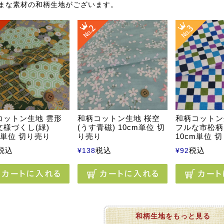
まな素材の和柄生地がございます。
コットン生地 雲形
和柄コットン生地 桜空
和柄コットン
文様づくし(緑)
(うす青磁) 10cm単位 切
フルな市松柄
m単位 切り売り
り売り
10cm単位 
税込
税込
税込
¥
138
¥
92
和柄生地をもっと見る