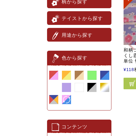
柄から探す
テイストから探す
用途から探す
和柄
くし霞
色から探す
単位
¥
118
コンテンツ