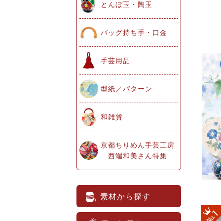
とんぼ玉・陶玉
バッグ持ち手・口金
手芸用品
型紙／パターン
和雑貨
京都ちりめん手芸工房
西端和美さん特集
素材から探す