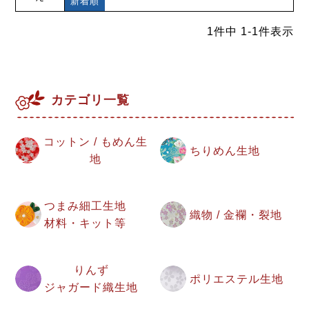
新着順
1
件中
1
-
1
件表示
カテゴリ一覧
コットン / もめん生
ちりめん生地
地
つまみ細工生地
織物 / 金襴・裂地
材料・キット等
りんず
ポリエステル生地
ジャガード織生地