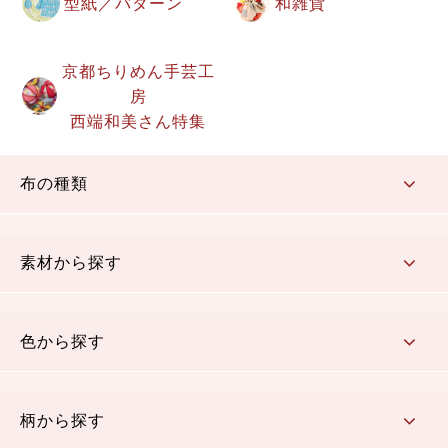
型紙／パターン
和雑貨
京都ちりめん手芸工
房
西端和美さん特集
布の種類
コットン／もめん生地
ちりめん生地
織物 金襴・裂地
りんず・ジャガード織生地
ポリエステル生地
その他の生地
ちりめんカットロール
リボン
素材から探す
コットン／木綿素材（混紡含む）
ポリエステル素材（混紡含む）
レーヨン素材
シルク素材
麻／リネン（混紡含む）
本掲載生地
色から探す
赤・ピンク
黄色・オレンジ
茶・ベージュ
緑
青・紺
紫
白・アイボリー
黒・グレイ
金・銀
多色使い
リバーシブル
柄から探す