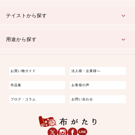
さくら柄
梅柄
和風花柄
洋テイスト花柄
植物柄
伝統柄・古典柄
飛鳥・奈良文様
かすり柄
動物柄
縞・ストライプ
水玉・ドット
チェック・格子
小紋柄
無地
テイストから探す
古典的
かわいい
華やか
モダン
レトロ
ベーシック
しぶい
男柄
おしゃれ
なごみ
洋テイスト
用途から探す
つまみ細工
ゆかた・じんべい
子供の着物
よさこい・舞台衣装
お祭り着
さむえ
エプロン・ホームウェア
ブラウス・シャツ・ワンピース
古ぶくさ
バッグ・ポーチ
インテリア
マスク
お買い物ガイド
法人様・企業様へ
作品集
お客様の声
ブログ・コラム
お問い合わせ