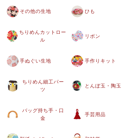
その他の生地
ひも
ちりめんカットロー
リボン
ル
手ぬぐい生地
手作りキット
ちりめん細工パー
とんぼ玉・陶玉
ツ
バッグ持ち手・口
手芸用品
金