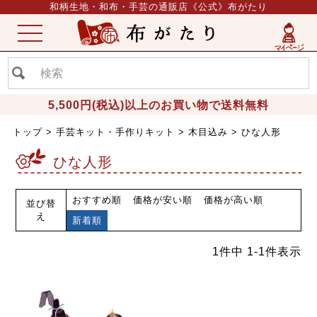
和柄生地・和布・手芸の通販店《公式》布がたり
ME
NU
5,500円(税込)以上のお買い物で送料無料
トップ
手芸キット・手作りキット
木目込み
ひな人形
ひな人形
おすすめ順
価格が安い順
価格が高い順
並び替
え
新着順
1
件中
1
-
1
件表示