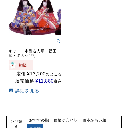
キット・木目込人形・親王
飾・ほのかびな
定価
¥
13,200
のところ
販売価格
¥
11,880
税込
詳細を見る
おすすめ順
価格が安い順
価格が高い順
並び替
え