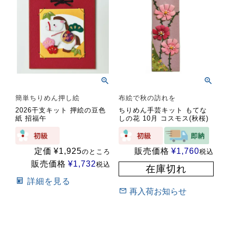
簡単ちりめん押し絵
布絵で秋の訪れを
2026干支キット 押絵の豆色
ちりめん手芸キット もてな
紙 招福午
しの花 10月 コスモス(秋桜)
定価
¥
1,925
販売価格
¥
1,760
のところ
税込
販売価格
¥
1,732
税込
在庫切れ
詳細を見る
再入荷お知らせ