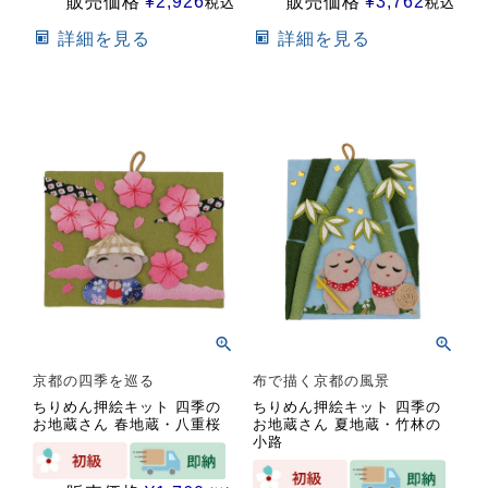
販売価格
¥
2,926
販売価格
¥
3,762
税込
税込
詳細を見る
詳細を見る
京都の四季を巡る
布で描く京都の風景
ちりめん押絵キット 四季の
ちりめん押絵キット 四季の
お地蔵さん 春地蔵・八重桜
お地蔵さん 夏地蔵・竹林の
小路