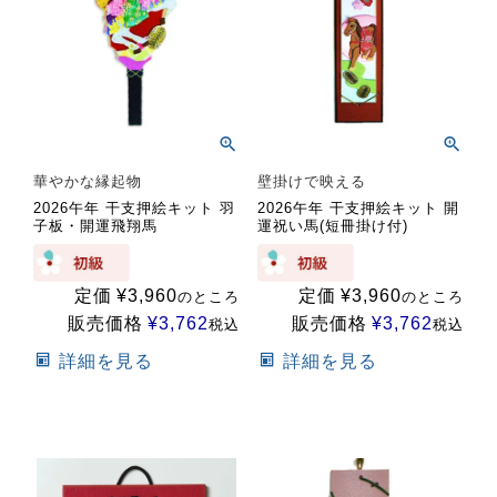
華やかな縁起物
壁掛けで映える
2026午年 干支押絵キット 羽
2026午年 干支押絵キット 開
子板・開運飛翔馬
運祝い馬(短冊掛け付)
定価
¥
3,960
定価
¥
3,960
のところ
のところ
販売価格
¥
3,762
販売価格
¥
3,762
税込
税込
詳細を見る
詳細を見る