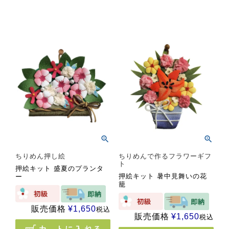
ちりめん押し絵
ちりめんで作るフラワーギフ
ト
押絵キット 盛夏のプランタ
押絵キット 暑中見舞いの花
ー
籠
販売価格
¥
1,650
税込
販売価格
¥
1,650
税込