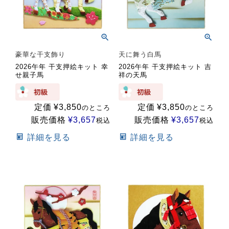
豪華な干支飾り
天に舞う白馬
2026午年 干支押絵キット 幸
2026午年 干支押絵キット 吉
せ親子馬
祥の天馬
定価
¥
3,850
定価
¥
3,850
のところ
のところ
販売価格
¥
3,657
販売価格
¥
3,657
税込
税込
詳細を見る
詳細を見る