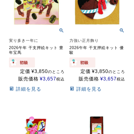
実り多き一年に
力強い正月飾り
2026午年 干支押絵キット 豊
2026午年 干支押絵キット 優
年宝馬
駿
定価
¥
3,850
定価
¥
3,850
のところ
のところ
販売価格
¥
3,657
販売価格
¥
3,657
税込
税込
詳細を見る
詳細を見る