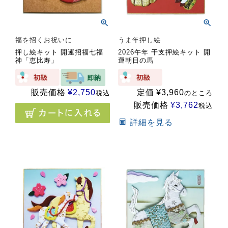
福を招くお祝いに
うま年押し絵
押し絵キット 開運招福七福
2026午年 干支押絵キット 開
神「恵比寿」
運朝日の馬
販売価格
¥
2,750
定価
¥
3,960
税込
のところ
販売価格
¥
3,762
税込
詳細を見る