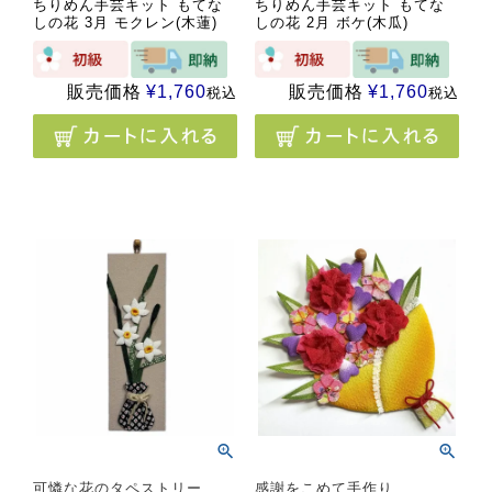
ちりめん手芸キット もてな
ちりめん手芸キット もてな
しの花 3月 モクレン(木蓮)
しの花 2月 ボケ(木瓜)
販売価格
¥
1,760
販売価格
¥
1,760
税込
税込
可憐な花のタペストリー
感謝をこめて手作り