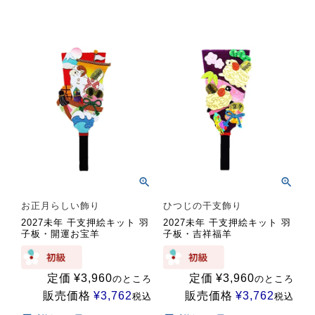
お正月らしい飾り
ひつじの干支飾り
2027未年 干支押絵キット 羽
2027未年 干支押絵キット 羽
子板・開運お宝羊
子板・吉祥福羊
定価
¥
3,960
定価
¥
3,960
のところ
のところ
販売価格
¥
3,762
販売価格
¥
3,762
税込
税込