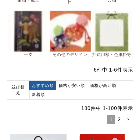
植物・風景
人物
日
干支
その他のデザイン
押絵用額・色紙掛等
6
件中
1
-
6
件表示
おすすめ順
価格が安い順
価格が高い順
並び替
え
新着順
180
件中
1
-
100
件表示
1
2