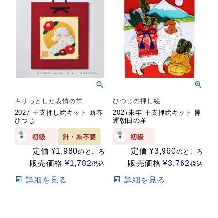
キリっとした表情の羊
ひつじの押し絵
2027 干支押し絵キット 新春
2027未年 干支押絵キット 開
ひつじ
運朝日の羊
定価
¥
1,980
定価
¥
3,960
のところ
のところ
販売価格
¥
1,782
販売価格
¥
3,762
税込
税込
詳細を見る
詳細を見る