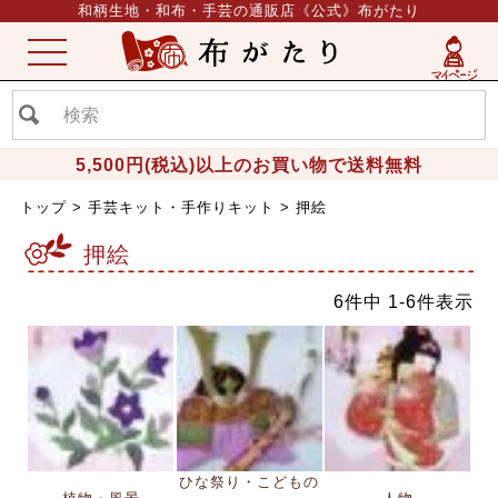
和柄生地・和布・手芸の通販店《公式》布がたり
ME
NU
5,500円(税込)以上のお買い物で送料無料
トップ
手芸キット・手作りキット
押絵
押絵
6
件中
1
-
6
件表示
ひな祭り・こどもの