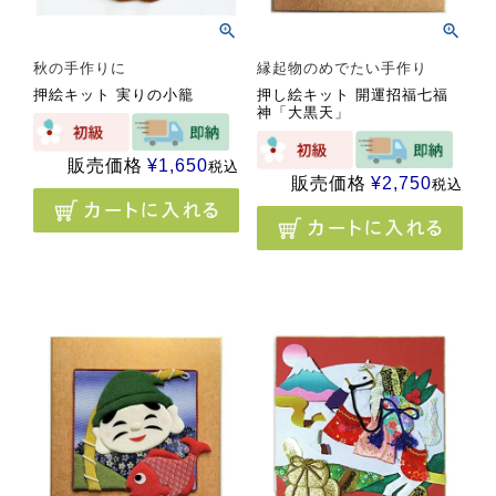
秋の手作りに
縁起物のめでたい手作り
押絵キット 実りの小籠
押し絵キット 開運招福七福
神「大黒天」
販売価格
¥
1,650
税込
販売価格
¥
2,750
税込