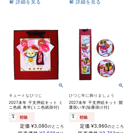
詳細を見る
詳細を見る
キュートなひつじ
ひつじ年に飾りましょう
2027未年 干支押絵キット ミ
2027未年 干支押絵キット 開
ニ色紙 寿羊(ミニ色紙掛付)
運祝い羊(短冊掛け付)
定価
¥
3,080
定価
¥
3,960
のところ
のところ