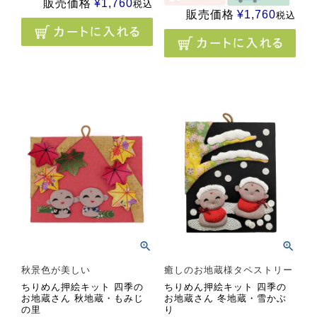
販売価格
¥
1,760
税込
販売価格
¥
1,760
税込
秋景色が美しい
癒しのお地蔵様タペストリー
ちりめん押絵キット 四季の
ちりめん押絵キット 四季の
お地蔵さん 秋地蔵・もみじ
お地蔵さん 冬地蔵・雪かぶ
の里
り