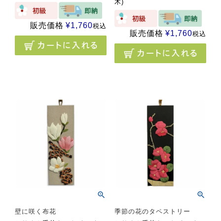
木)
販売価格
¥
1,760
税込
販売価格
¥
1,760
税込
壁に咲く布花
季節の花のタペストリー