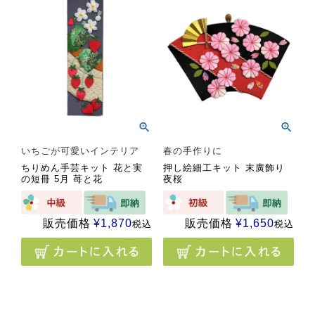
いちごが可愛いインテリア
春の手作りに
ちりめん手芸キット 花と実
押し絵細工キット 末廣飾り
の短冊 5月 苺と花
夜桜
販売価格
¥
1,870
販売価格
¥
1,650
税込
税込