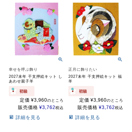
幸せを呼ぶ飾り
正月に飾りたい
2027未年 干支押絵キット し
2027未年 干支押絵キット 福
あわせ親子羊
羊
定価
¥
3,960
定価
¥
3,960
のところ
のところ
販売価格
¥
3,762
販売価格
¥
3,762
税込
税込
詳細を見る
詳細を見る