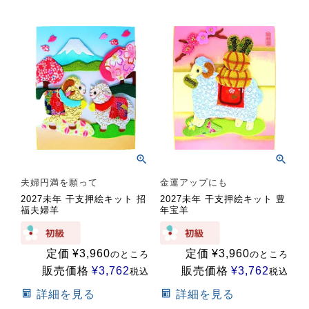
夫婦円満を願って
金運アップにも
2027未年 干支押絵キット 招
2027未年 干支押絵キット 豊
福夫婦羊
年宝羊
定価
¥
3,960
定価
¥
3,960
のところ
のところ
販売価格
¥
3,762
販売価格
¥
3,762
税込
税込
詳細を見る
詳細を見る