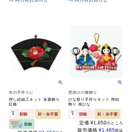
冬の手作りに
壁掛けの雛飾り
押し絵細工キット 末廣飾り
ひな祭り手作りキット 押絵
紅椿
飾り 扇ひな
定価
¥
1,650
のところ
販売価格
¥
1,485
税込