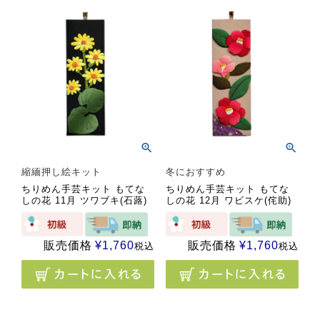
縮緬押し絵キット
冬におすすめ
ちりめん手芸キット もてな
ちりめん手芸キット もてな
しの花 11月 ツワブキ(石蕗)
しの花 12月 ワビスケ(侘助)
販売価格
¥
1,760
販売価格
¥
1,760
税込
税込