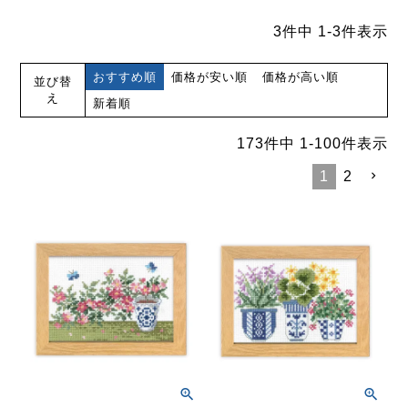
3
件中
1
-
3
件表示
おすすめ順
価格が安い順
価格が高い順
並び替
え
新着順
173
件中
1
-
100
件表示
1
2