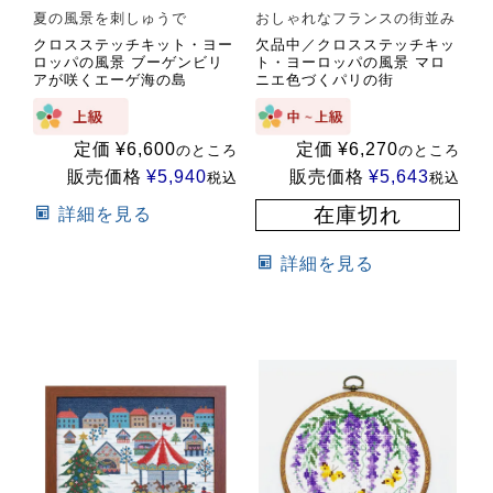
夏の風景を刺しゅうで
おしゃれなフランスの街並み
クロスステッチキット・ヨー
欠品中／クロスステッチキッ
ロッパの風景 ブーゲンビリ
ト・ヨーロッパの風景 マロ
アが咲くエーゲ海の島
ニエ色づくパリの街
定価
¥
6,600
定価
¥
6,270
のところ
のところ
販売価格
¥
5,940
販売価格
¥
5,643
税込
税込
在庫切れ
詳細を見る
詳細を見る