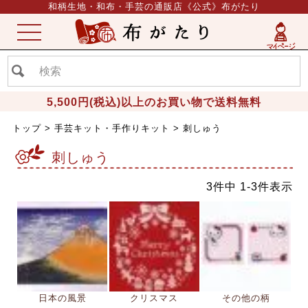
和柄生地・和布・手芸の通販店《公式》布がたり
ME
NU
5,500円(税込)以上のお買い物で送料無料
トップ
手芸キット・手作りキット
刺しゅう
刺しゅう
3
件中
1
-
3
件表示
日本の風景
クリスマス
その他の柄