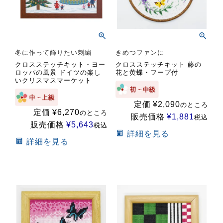
冬に作って飾りたい刺繍
きめつファンに
クロスステッチキット・ヨー
クロスステッチキット 藤の
ロッパの風景 ドイツの楽し
花と黄蝶・フープ付
いクリスマスマーケット
定価
¥
2,090
のところ
定価
¥
6,270
のところ
販売価格
¥
1,881
税込
販売価格
¥
5,643
税込
詳細を見る
詳細を見る