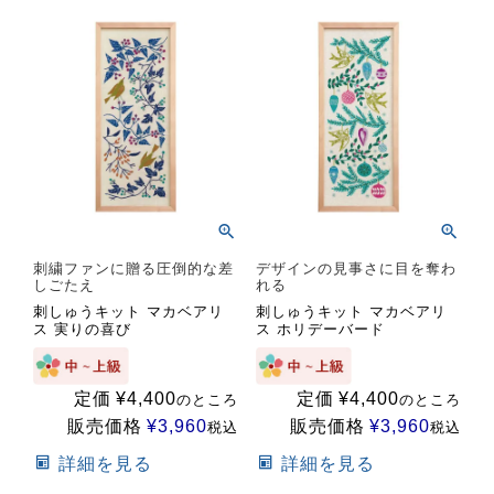
刺繍ファンに贈る圧倒的な差
デザインの見事さに目を奪わ
しごたえ
れる
刺しゅうキット マカベアリ
刺しゅうキット マカベアリ
ス 実りの喜び
ス ホリデーバード
定価
¥
4,400
定価
¥
4,400
のところ
のところ
販売価格
¥
3,960
販売価格
¥
3,960
税込
税込
詳細を見る
詳細を見る