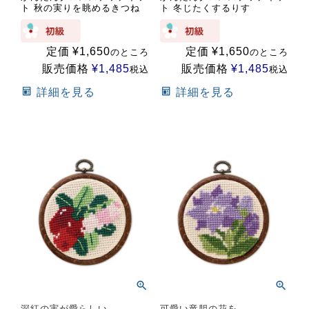
ト 秋の実りを眺めるきつね
ト 冬じたくするりす
定価
¥
1,650
定価
¥
1,650
のところ
のところ
販売価格
¥
1,485
販売価格
¥
1,485
税込
税込
詳細を見る
詳細を見る
深紅の実が愛らしい
可愛い竜胆の花を