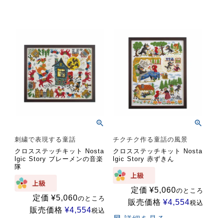
刺繍で表現する童話
チクチク作る童話の風景
クロスステッチキット Nosta
クロスステッチキット Nosta
lgic Story ブレーメンの音楽
lgic Story 赤ずきん
隊
定価
¥
5,060
のところ
定価
¥
5,060
のところ
販売価格
¥
4,554
税込
販売価格
¥
4,554
税込