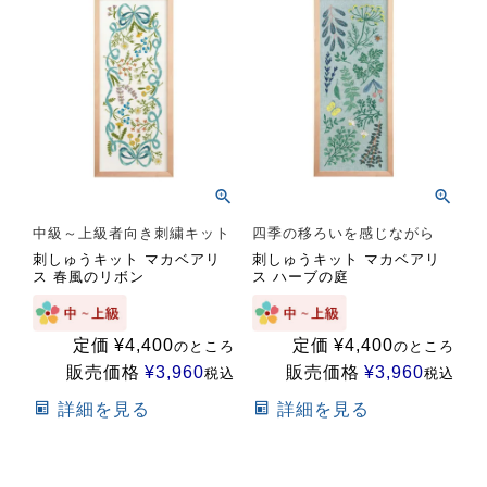
中級～上級者向き刺繍キット
四季の移ろいを感じながら
刺しゅうキット マカベアリ
刺しゅうキット マカベアリ
ス 春風のリボン
ス ハーブの庭
定価
¥
4,400
定価
¥
4,400
のところ
のところ
販売価格
¥
3,960
販売価格
¥
3,960
税込
税込
詳細を見る
詳細を見る