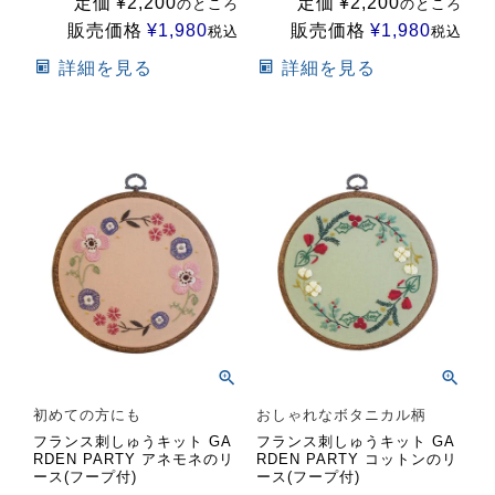
定価
¥
2,200
定価
¥
2,200
のところ
のところ
販売価格
¥
1,980
販売価格
¥
1,980
税込
税込
詳細を見る
詳細を見る
初めての方にも
おしゃれなボタニカル柄
フランス刺しゅうキット GA
フランス刺しゅうキット GA
RDEN PARTY アネモネのリ
RDEN PARTY コットンのリ
ース(フープ付)
ース(フープ付)