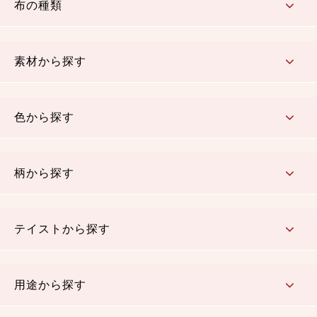
布の種類
コットン／もめん生地
ちりめん生地
織物 金襴・裂地
りんず・ジャガード織生地
ポリエステル生地
その他の生地
ちりめんカットロール
リボン
素材から探す
コットン／木綿素材（混紡含む）
ポリエステル素材（混紡含む）
レーヨン素材
シルク素材
麻／リネン（混紡含む）
本掲載生地
色から探す
赤・ピンク
黄色・オレンジ
茶・ベージュ
緑
青・紺
紫
白・アイボリー
黒・グレイ
金・銀
多色使い
リバーシブル
柄から探す
さくら柄
梅柄
和風花柄
洋テイスト花柄
植物柄
伝統柄・古典柄
飛鳥・奈良文様
かすり柄
動物柄
縞・ストライプ
水玉・ドット
チェック・格子
小紋柄
無地
テイストから探す
古典的
かわいい
華やか
モダン
レトロ
ベーシック
しぶい
男柄
おしゃれ
なごみ
洋テイスト
用途から探す