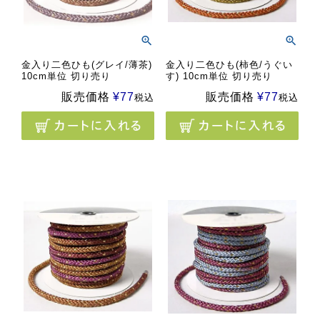
金入り二色ひも(グレイ/薄茶)
金入り二色ひも(柿色/うぐい
10cm単位 切り売り
す) 10cm単位 切り売り
販売価格
¥
77
販売価格
¥
77
税込
税込