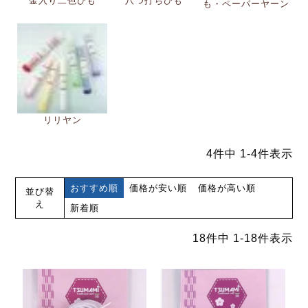
金入り二色ひも
八つ打ちひも
も・ペーパーヤーン
リリヤン
4
件中
1
-
4
件表示
おすすめ順
価格が安い順
価格が高い順
並び替
え
新着順
18
件中
1
-
18
件表示