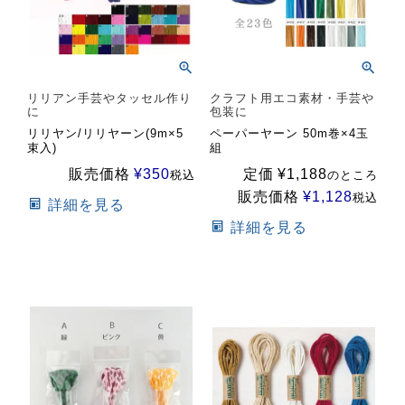
リリアン手芸やタッセル作り
クラフト用エコ素材・手芸や
に
包装に
リリヤン/リリヤーン(9m×5
ペーパーヤーン 50m巻×4玉
束入)
組
販売価格
¥
350
定価
¥
1,188
税込
のところ
販売価格
¥
1,128
税込
詳細を見る
詳細を見る