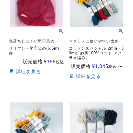
色落ちしにくい堅牢染め
マクラメに使いやすい太さ
リリヤン・堅牢染め(6.5m)
コットンスペシャル 2mm・3
赤
0mかせ/綿100%コード マク
ラメ編みに
販売価格
¥
198
税込
販売価格
¥
1,045
〜
税込
詳細を見る
詳細を見る