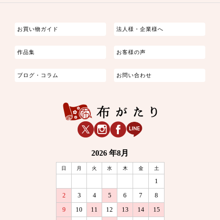
つまみ細工
ゆかた・じんべい
子供の着物
よさこい・舞台衣装
お祭り着
さむえ
エプロン・ホームウェア
ブラウス・シャツ・ワンピース
古ぶくさ
バッグ・ポーチ
インテリア
マスク
お買い物ガイド
法人様・企業様へ
作品集
お客様の声
ブログ・コラム
お問い合わせ