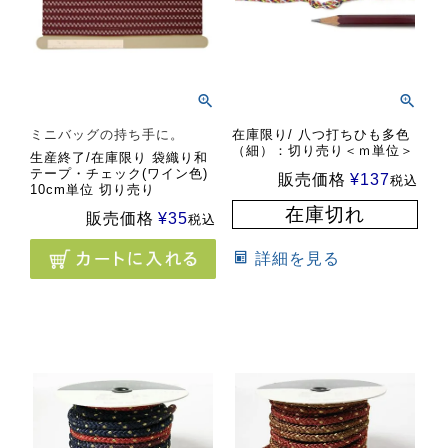
ミニバッグの持ち手に。
在庫限り/ 八つ打ちひも多色
（細）：切り売り＜ｍ単位＞
生産終了/在庫限り 袋織り和
テープ・チェック(ワイン色)
販売価格
¥
137
税込
10cm単位 切り売り
在庫切れ
販売価格
¥
35
税込
詳細を見る