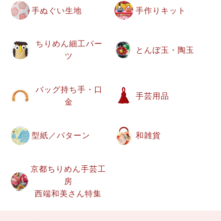
手ぬぐい生地
手作りキット
ちりめん細工パー
とんぼ玉・陶玉
ツ
バッグ持ち手・口
手芸用品
金
型紙／パターン
和雑貨
京都ちりめん手芸工
房
西端和美さん特集