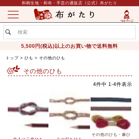
和柄生地・和布・手芸の通販店《公式》布がたり
ME
NU
5,500円(税込)以上のお買い物で送料無料
トップ
ひも
その他のひも
その他のひも
4
件中
1
-
4
件表示
その他のひも・麻ひ