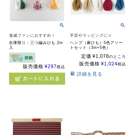
鬼滅ファンにおすすめ！
手芸やラッピングに☆
在庫限り：三つ編みひも 2m
ヘンプ（麻ひも）5色アソー
入
トセット（3m×5色）
定価
¥
1,078
のところ
販売価格
¥
1,024
税込
販売価格
¥
297
税込
詳細を見る