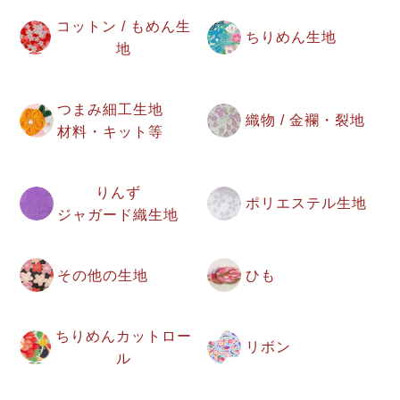
コットン / もめん生
ちりめん生地
地
つまみ細工生地
織物 / 金襴・裂地
材料・キット等
りんず
ポリエステル生地
ジャガード織生地
その他の生地
ひも
ちりめんカットロー
リボン
ル