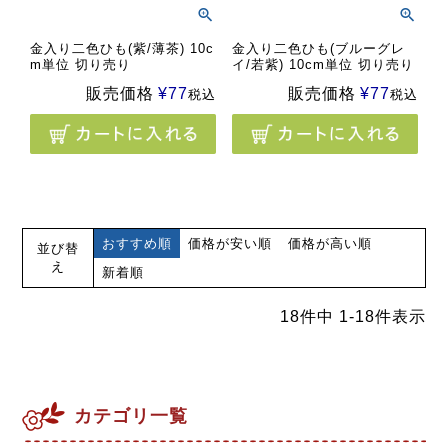
金入り二色ひも(紫/薄茶) 10c
金入り二色ひも(ブルーグレ
m単位 切り売り
イ/若紫) 10cm単位 切り売り
販売価格
¥
77
販売価格
¥
77
税込
税込
おすすめ順
価格が安い順
価格が高い順
並び替
え
新着順
18
件中
1
-
18
件表示
カテゴリ一覧