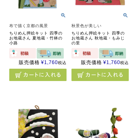
布で描く京都の風景
秋景色が美しい
ちりめん押絵キット 四季の
ちりめん押絵キット 四季の
お地蔵さん 夏地蔵・竹林の
お地蔵さん 秋地蔵・もみじ
小路
の里
販売価格
¥
1,760
販売価格
¥
1,760
税込
税込