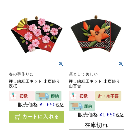
春の手作りに
凛として美しい
押し絵細工キット 末廣飾り
押し絵細工キット 末廣飾り
夜桜
山百合
販売価格
¥
1,650
税込
販売価格
¥
1,650
税込
在庫切れ