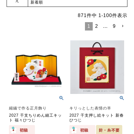
え
新着順
871
件中
1
-
100
件表示
1
2
…
9
縮緬で作る正月飾り
キリっとした表情の羊
2027 干支ちりめん細工キッ
2027 干支押し絵キット 新春
ト 福々ひつじ
ひつじ