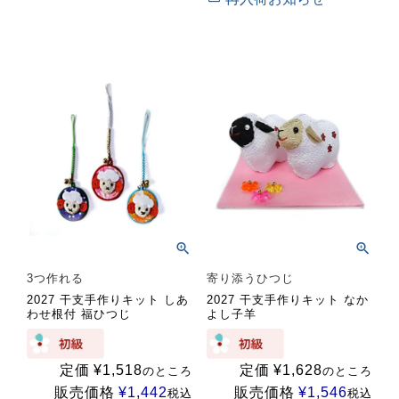
3つ作れる
寄り添うひつじ
2027 干支手作りキット しあ
2027 干支手作りキット なか
わせ根付 福ひつじ
よし子羊
定価
¥
1,518
定価
¥
1,628
のところ
のところ
販売価格
¥
1,442
販売価格
¥
1,546
税込
税込