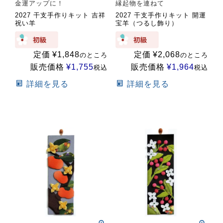
金運アップに！
縁起物を連ねて
2027 干支手作りキット 吉祥
2027 干支手作りキット 開運
祝い羊
宝羊（つるし飾り）
定価
¥
1,848
定価
¥
2,068
のところ
のところ
販売価格
¥
1,755
販売価格
¥
1,964
税込
税込
詳細を見る
詳細を見る