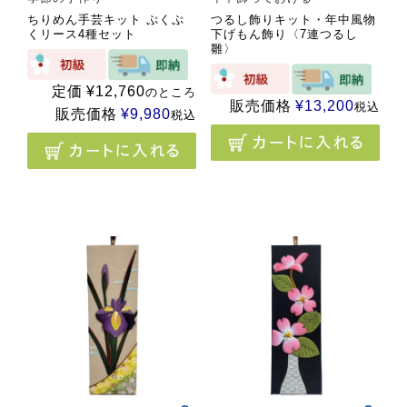
ちりめん手芸キット ぷくぷ
つるし飾りキット・年中風物
くリース4種セット
下げもん飾り〈7連つるし
雛〉
定価
¥
12,760
のところ
販売価格
¥
13,200
税込
販売価格
¥
9,980
税込