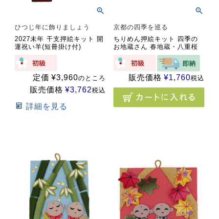
ひつじ年に飾りましょう
京都の四季を巡る
2027未年 干支押絵キット 開
ちりめん押絵キット 四季の
運祝い羊(短冊掛け付)
お地蔵さん 春地蔵・八重桜
定価
¥
3,960
販売価格
¥
1,760
のところ
税込
販売価格
¥
3,762
税込
詳細を見る