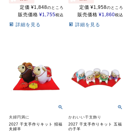
定価
¥
1,848
定価
¥
1,958
のところ
のところ
販売価格
¥
1,755
販売価格
¥
1,860
税込
税込
詳細を見る
詳細を見る
夫婦円満に
かわいい干支飾り
2027 干支手作りキット 招福
2027 干支手作りキット 五福
夫婦羊
の子羊