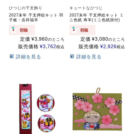
ひつじの干支飾り
キュートなひつじ
2027未年 干支押絵キット 羽
2027未年 干支押絵キット ミ
子板・吉祥福羊
ニ色紙 寿羊(ミニ色紙掛付)
定価
¥
3,960
定価
¥
3,080
のところ
のところ
販売価格
¥
3,762
販売価格
¥
2,926
税込
税込
詳細を見る
詳細を見る