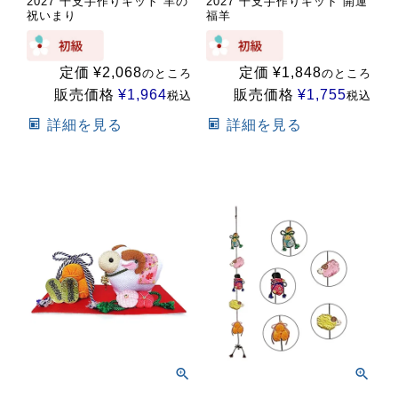
2027 干支手作りキット 羊の
2027 干支手作りキット 開運
祝いまり
福羊
定価
¥
2,068
定価
¥
1,848
のところ
のところ
販売価格
¥
1,964
販売価格
¥
1,755
税込
税込
詳細を見る
詳細を見る