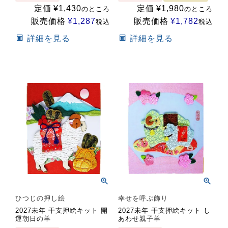
定価
¥
1,430
定価
¥
1,980
のところ
のところ
販売価格
¥
1,287
販売価格
¥
1,782
税込
税込
詳細を見る
詳細を見る
ひつじの押し絵
幸せを呼ぶ飾り
2027未年 干支押絵キット 開
2027未年 干支押絵キット し
運朝日の羊
あわせ親子羊