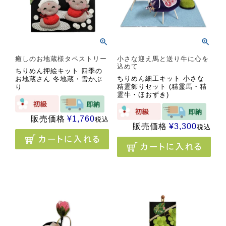
癒しのお地蔵様タペストリー
小さな迎え馬と送り牛に心を
込めて
ちりめん押絵キット 四季の
ちりめん細工キット 小さな
お地蔵さん 冬地蔵・雪かぶ
精霊飾りセット (精霊馬・精
り
霊牛・ほおずき)
販売価格
¥
1,760
税込
販売価格
¥
3,300
税込