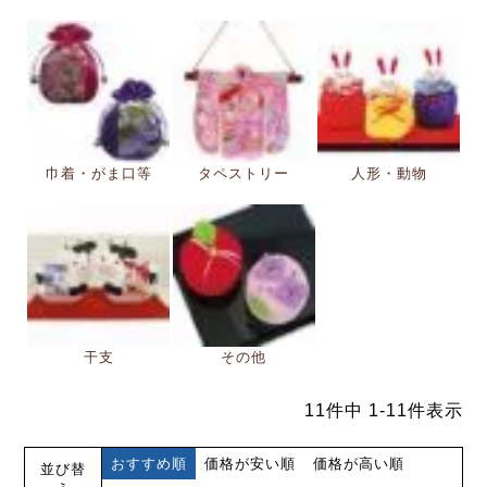
巾着・がま口等
タペストリー
人形・動物
干支
その他
11
件中
1
-
11
件表示
おすすめ順
価格が安い順
価格が高い順
並び替