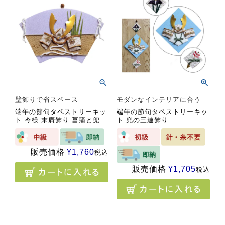
壁飾りで省スペース
モダンなインテリアに合う
端午の節句タペストリーキッ
端午の節句タペストリーキッ
ト 今様 末廣飾り 菖蒲と兜
ト 兜の三連飾り
販売価格
¥
1,760
税込
販売価格
¥
1,705
税込