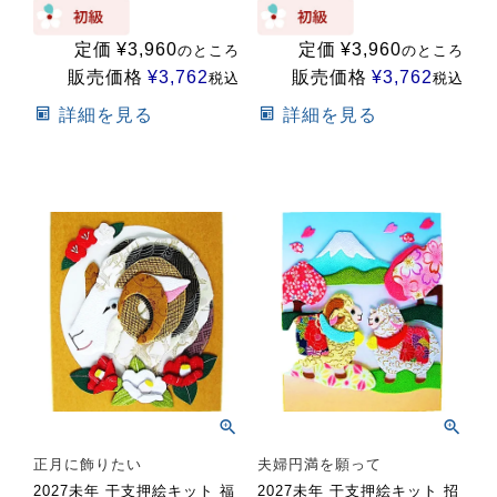
定価
¥
3,960
定価
¥
3,960
のところ
のところ
販売価格
¥
3,762
販売価格
¥
3,762
税込
税込
詳細を見る
詳細を見る
正月に飾りたい
夫婦円満を願って
2027未年 干支押絵キット 福
2027未年 干支押絵キット 招