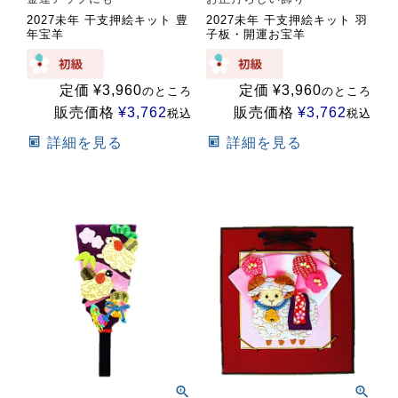
2027未年 干支押絵キット 豊
2027未年 干支押絵キット 羽
年宝羊
子板・開運お宝羊
定価
¥
3,960
定価
¥
3,960
のところ
のところ
販売価格
¥
3,762
販売価格
¥
3,762
税込
税込
詳細を見る
詳細を見る