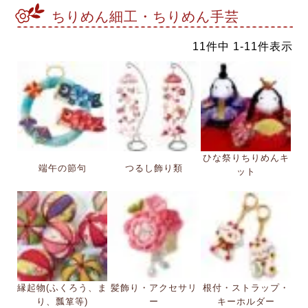
ちりめん細工・ちりめん手芸
11
件中
1
-
11
件表示
ひな祭りちりめんキ
端午の節句
つるし飾り類
ット
縁起物(ふくろう、ま
髪飾り・アクセサリ
根付・ストラップ・
り、瓢箪等)
ー
キーホルダー