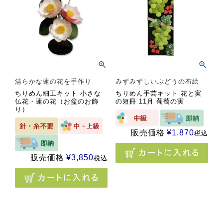
清らかな蓮の花を手作り
みずみずしいぶどうの布絵
ちりめん細工キット 小さな
ちりめん手芸キット 花と実
仏花・蓮の花（お盆のお飾
の短冊 11月 葡萄の実
り）
販売価格
¥
1,870
税込
販売価格
¥
3,850
税込