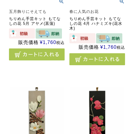
五月飾りにそえても
春に人気のお花
ちりめん手芸キット もてな
ちりめん手芸キット もてな
しの花 5月 アヤメ(菖蒲)
しの花 4月 ハナミズキ(花水
木)
販売価格
¥
1,760
税込
販売価格
¥
1,760
税込