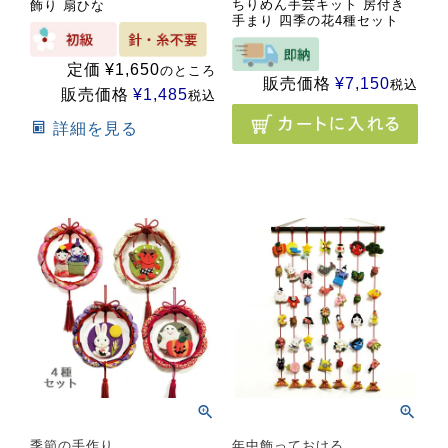
ちりめん手芸キット 房付き
飾り 扇ひな
手まり 四季の花4種セット
定価
¥
1,650
のところ
販売価格
¥
7,150
税込
販売価格
¥
1,485
税込
詳細を見る
季節の手作り
年中飾っておける