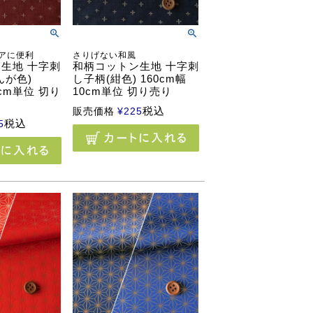
アに便利
さりげない和風
生地 十字刺
和柄コットン生地 十字刺
んが色)
し子柄(紺色) 160cm幅
0cm単位 切り
10cm単位 切り売り
税込
販売価格
¥
225
税込
5