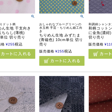
りドット柄
おしゃれなブルーグリーンの
和調綿シャンタ
めん生地 干支向き
水玉柄 手芸・ちりめん細工向
和柄コットン
き
玉ちらし(薄桃)
に金魚(濃紺)
ちりめん生地 みずたま
m単位 切り売り
切り売り
(青磁色) 10cm単位 切り
税込
売り
価格
¥
255
販売価格
¥
11
税込
販売価格
¥
255