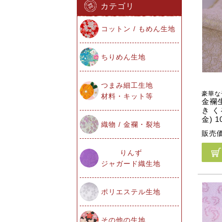
カテゴリ
コットン / もめん生地
ちりめん生地
つまみ細工生地
豪華な
材料・キット等
金襴生
き 
金) 
織物 / 金襴・裂地
販売
りんず
ジャガード織生地
ポリエステル生地
その他の生地