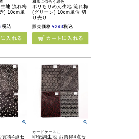
憐
和風に似合う緑色
生地 流れ梅
ポリちりめん生地 流れ梅
) 10cm単
(グリーン) 10cm単位 切
り売り
税込
税込
8
販売価格
¥
298
カードケースに
お買得4点セ
印伝調生地 お買得4点セ