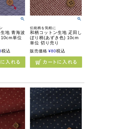
ン
伝統柄を気軽に
生地 青海波
和柄コットン生地 疋田し
 10cm単位
ぼり柄(あずき色) 10cm
単位 切り売り
税込
税込
0
販売価格
¥
80