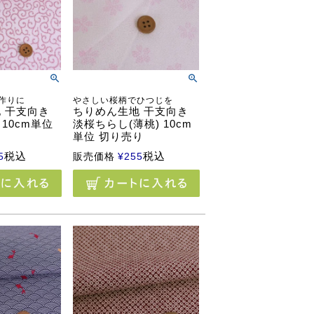
作りに
やさしい桜柄でひつじを
 干支向き
ちりめん生地 干支向き
 10cm単位
淡桜ちらし(薄桃) 10cm
単位 切り売り
税込
税込
5
販売価格
¥
255