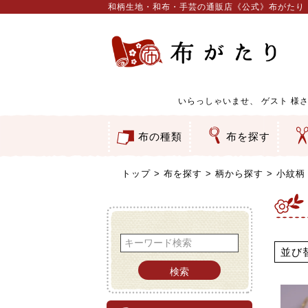
和柄生地・和布・手芸の通販店《公式》布がたり
いらっしゃいませ、
ゲスト
様さ
布の種類
布を探す
和柄生地
コットン／もめん生地
ちりめん生地
織物 金襴・裂地
りんず・ジャガード織生地
ポリエステル生地
服地
その他の生地
ちりめんカットロール
リボン
素材から探す
色から探す
柄から探す
テイストから探す
用途から探す
ち
刺
つ
動
ウ
バ
ア
押
カ
水
御
そ
トップ
布を探す
柄から探す
小紋柄
並び
検索