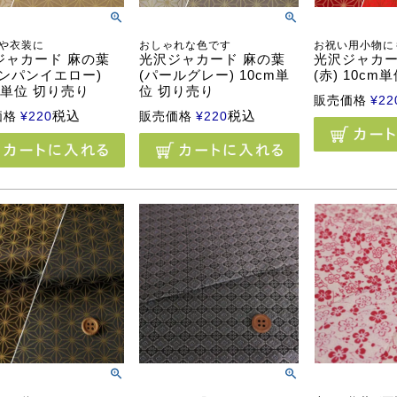
や衣装に
おしゃれな色です
お祝い用小物に
ジャカード 麻の葉
光沢ジャカード 麻の葉
光沢ジャカー
ャンパンイエロー)
(パールグレー) 10cm単
(赤) 10cm
m単位 切り売り
位 切り売り
販売価格
¥
22
税込
税込
価格
¥
220
販売価格
¥
220