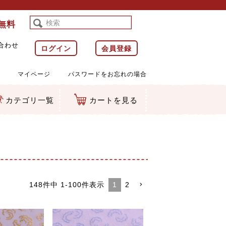
料無料
合わせ
ログイン
会員登録
マイページ
パスワードをお忘れの場合
カテゴリ一覧
カートを見る
等)
ルダー
ット類
カムマスコット
ラップ
1
2
148
件中
1
-
100
件表示