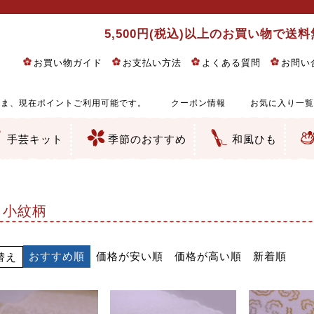
5,500円(税込)以上のお買い物で送
お買い物ガイド
お支払い方法
よくある質問
お問い
ま、現在ポイントご利用可能です。
クーポン情報
お気に入り一覧
手芸キット
季節のおすすめ
和風ひも
りめん細工・ちりめん手芸
し子・こぎん刺し
るし飾り・ひな祭り・端午の節句
物・干支
ェディング
ッグ・ポーチ・袋物
クセサリー・キーホルダー・根付類
絵・木目込み・手まり
ルトナージュ
引手芸
朱印帳
の他
和風花柄
モダン和風花柄
伝統柄
かすり柄
動物柄
縞・チェック・水玉など
その他の和風柄
洋風柄
グラデーション・ぼかし
無地・無地調
無地・手染めあづみ野木綿
ガーゼ生地
綿レース生地
つまみ細工向き
手ぬぐい
手芸用ちりめん
手芸用一越ちりめん
洗えるちりめん／ポリちりめん
正絹ちりめん／シルク
木綿ちりめん
オリジナル商品
西陣織 金襴・どんす類
西陣織 裂地・帯地
和柄りんず（綸子）生地・レーヨン
無地りんず（綸子）生地・レーヨン
ジャガード織
柄もの
無地・地模様
つまみ細工用カット済み生地
リネン／麻混生地
印伝調生地
たたみテープ／畳のへり
シルク生地
裏地
キュプラ・チュール
ゆかた・じんべい向き生地
つまみ細工生地・材料・キット等
七五三に～お子さまの着物向き生地
干支・正月手芸
つるしびな・つるし飾り
ひな祭り手作りキット
端午の節句手作りキット
鬼滅の刃・呪術廻戦特集
京都ちりめん手芸工房より・西端和美先生特集
コットン／木綿素材（混紡含む）
ポリエステル素材（混紡含む）
レーヨン素材
シルク素材
麻／リネン（混紡含む）
本掲載生地
赤・ピンク
黄色・オレンジ
茶・ベージュ
緑
青・紺
紫
白・アイボリー
黒・グレイ
金・銀
多色使い
リバーシブル
さくら柄
梅柄
和風花柄
洋テイスト花柄
植物柄
伝統柄・古典柄
飛鳥・奈良文様
かすり柄
動物柄
縞・ストライプ
水玉・ドット
チェック・格子
小紋柄
無地
古典的
かわいい
華やか
モダン
レトロ
ベーシック
しぶい
男柄
おしゃれ
なごみ
洋テイスト
つまみ細工
ゆかた・じんべい
子供の着物
ベビー袴&上着セット
よさこい・舞台衣装
お祭り着
さむえ
エプロン・ホームウェア
ブラウス・シャツ・ワンピース
古ぶくさ
バッグ・ポーチ
インテリア
マスク
ひな祭りちりめんキット
縁起物(ふくろう、まり、瓢箪
髪飾り・アクセサリー
根付・ストラップ・キーホ
巾着・がま口等
タペストリー
人形・動物
干支
その他
ふきん
コースター・ランチョンマ
バッグ・ポーチ類
その他
刺し子布（布のみ）
刺し子糸
つるしびな・つるし飾り
ひな祭り
端午の節句
動物
干支
リングピロー
ウェディングベア・ウエル
アクセサリー
ウェルカムボード
バッグ類
ポーチ類
ペンケース・メガネケース
コインケース
その他のケース・袋物
アクセサリー・髪飾り
キーホルダー・根付・スト
押絵
木目込み
手まり
たたみへり・たたみシート
ドールチャーム
編み物
刺しゅう
タペストリー
ビーズ手芸
布ぞうり
クリスマス・ハロウィン
その他のキット
夏休み手作り特集
ちりめん・木綿丸ひも
江戸打ちひも
人五・人八紐
メタリックヤーン／ひも
その他のひも
小紋柄
おすすめ順
価格が安い順
価格が高い順
新着順
替え