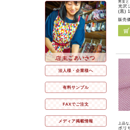
男女と
光沢
(黒)
販売
法人様・企業様へ
有料サンプル
FAXでご注文
メディア掲載情報
上品な
ポリ