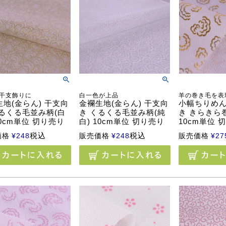
干支飾りに
白一色が上品
羊の巻き毛を表
地(金らん) 干支向
金襴生地(金らん) 干支向
小幅ちりめん
くるくる毛並み柄(白
き くるくる毛並み柄(純
き きらきら
10cm単位 切り売り
白) 10cm単位 切り売り
10cm単位 
税込
税込
価格
¥
248
販売価格
¥
248
販売価格
¥
27