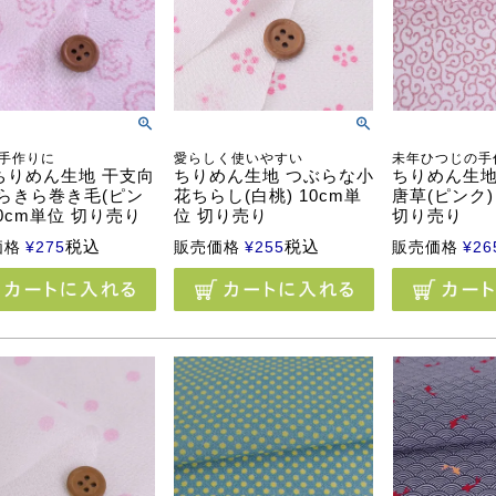
手作りに
愛らしく使いやすい
未年ひつじの手
ちりめん生地 干支向
ちりめん生地 つぶらな小
ちりめん生地
きらきら巻き毛(ピン
花ちらし(白桃) 10cm単
唐草(ピンク)
10cm単位 切り売り
位 切り売り
切り売り
税込
税込
価格
¥
275
販売価格
¥
255
販売価格
¥
26