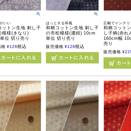
がいい
ほっとする和風
広幅でインテリ
コットン生地 刺し子
和柄コットン生地 刺し子
和柄コットン
松模様(きなり)
の市松模様(濃紺) 10cm
し子柄(赤れ
m単位 切り売り
単位 切り売り
160cm幅 1
売り
税込
税込
価格
¥
128
販売価格
¥
128
販売価格
¥
22