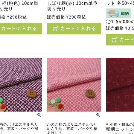
柄(桃色) 10cm単
しぼり柄(赤) 10cm単位
ット 各50×45
切り売り
切り売り
税込
税込
価格
¥
298
販売価格
¥
298
定価
¥
5,060
販売価格
¥
3,
柄のポリエステルちり
かのこ柄のポリエステルちり
和小物・和風の
地。衣装・バッグや裾
めん生地。衣装・バッグや裾
和柄コットン
！
よけに！