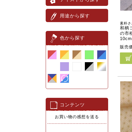
用途から探す
素朴さ
和柄
の市
色から探す
10c
販売
コンテンツ
お買い物の感想を送る