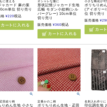
もに使える
オシャレな服に
小さな梅花が可
ジャカード 麻の葉
形状記憶ジャカード生地
ポリちりめん
 10cm単位 切り売り
広幅 モダン小紋柄(シル
(アイボリー/赤
バーグレー) 10cm単位
位 切り売り
税込
価格
¥
220
切り売り
販売価格
¥
29
税込
販売価格
¥
360
疋田絞り柄
定番かのこ柄
名刺入れ作りに
ちりめん生地 小さな
ポリちりめん生地・疋田
印伝調生地 