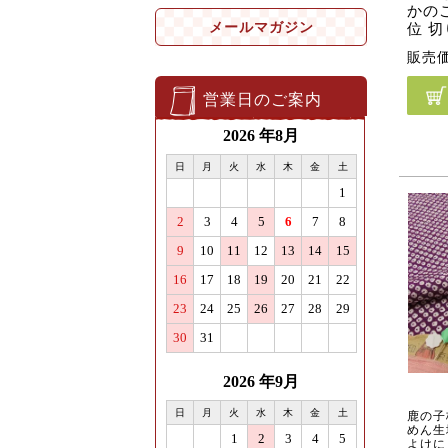
かのこ
メールマガジン
位 
販売
営業日のご案内
鹿の子
めん生
よけに