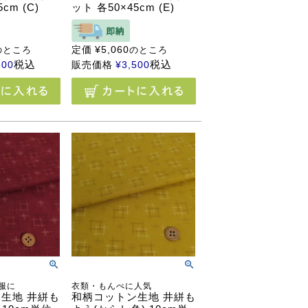
cm (C)
ット 各50×45cm (E)
定価
¥
5,060
のところ
のところ
税込
税込
500
販売価格
¥
3,500
服に
衣類・もんぺに人気
生地 井絣も
和柄コットン生地 井絣も