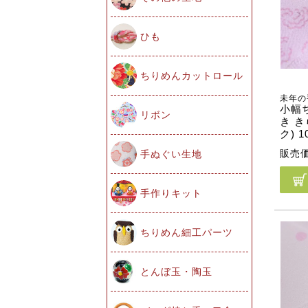
ひも
ちりめんカットロール
未年の
小幅
リボン
き 
ク) 
販売
手ぬぐい生地
手作りキット
ちりめん細工パーツ
とんぼ玉・陶玉