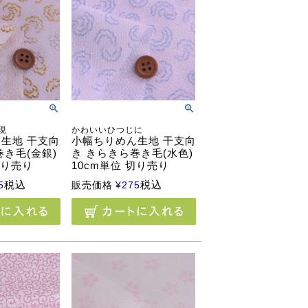
現
かわいいひつじに
生地 干支向
小幅ちりめん生地 干支向
巻き毛(金銀)
き きらきら巻き毛(水色)
切り売り
10cm単位 切り売り
税込
税込
5
販売価格
¥
275