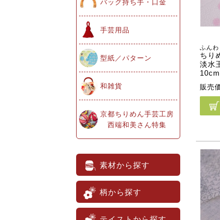
バッグ持ち手・口金
手芸用品
ふんわ
ちり
型紙／パターン
淡水
10c
和雑貨
販売
京都ちりめん手芸工房
西端和美さん特集
素材から探す
柄から探す
テイストから探す