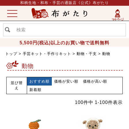
和柄生地・和布・手芸の通販店《公式》布がたり
ME
NU
5,500円(税込)以上のお買い物で送料無料
トップ
手芸キット・手作りキット
動物・干支
動物
動物
おすすめ順
価格が安い順
価格が高い順
並び替
え
新着順
100
件中
1
-
100
件表示