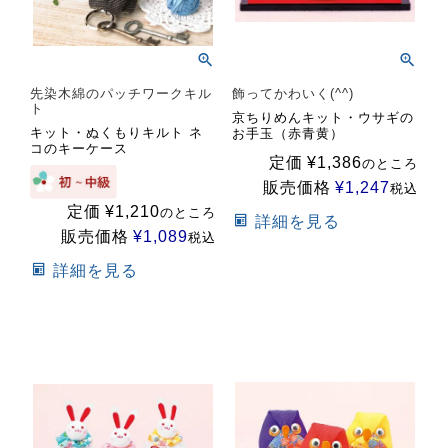
先染木綿のパッチワークキル
飾ってかわいく(^^)
ト
京ちりめんキット・ウサギの
キット・ぬくもりキルト ネ
お手玉（赤青黄）
コのキーケース
定価
¥
1,386
のところ
販売価格
¥
1,247
税込
定価
¥
1,210
のところ
詳細を見る
販売価格
¥
1,089
税込
詳細を見る