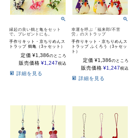
縁起の良い鶴と亀をセット
幸運を呼ぶ「福来郎/不苦
で。プレゼントにも。
労」のストラップ
手作りキット・京ちりめんス
手作りキット・京ちりめんス
トラップ 鶴亀（3ヶセット）
トラップ ふくろう（3ヶセッ
ト）
定価
¥
1,386
のところ
定価
¥
1,386
のところ
販売価格
¥
1,247
税込
販売価格
¥
1,247
税込
詳細を見る
詳細を見る