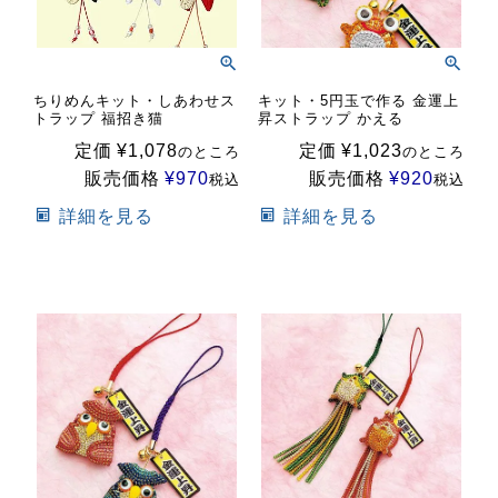
ちりめんキット・しあわせス
キット・5円玉で作る 金運上
トラップ 福招き猫
昇ストラップ かえる
定価
¥
1,078
定価
¥
1,023
のところ
のところ
販売価格
¥
970
販売価格
¥
920
税込
税込
詳細を見る
詳細を見る