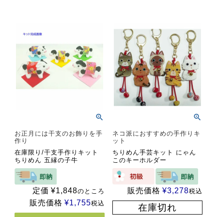
お正月には干支のお飾りを手
ネコ派におすすめの手作りキ
作り
ット
在庫限り/干支手作りキット
ちりめん手芸キット にゃん
ちりめん 五縁の子牛
このキーホルダー
定価
¥
1,848
販売価格
¥
3,278
のところ
税込
販売価格
¥
1,755
税込
在庫切れ