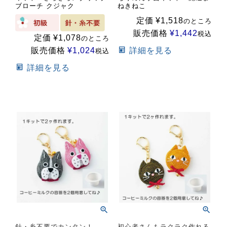
ブローチ クジャク
ねきねこ
定価
¥
1,518
のところ
販売価格
¥
1,442
税込
定価
¥
1,078
のところ
詳細を見る
販売価格
¥
1,024
税込
詳細を見る
針・糸不要でカンタン！
初心者さんもラクラク作れる