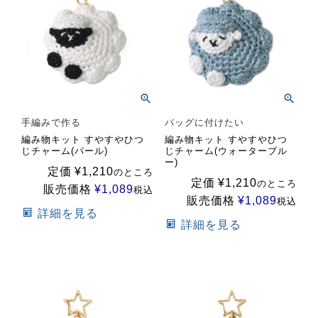
手編みで作る
バッグに付けたい
編み物キット すやすやひつ
編み物キット すやすやひつ
じチャーム(パール)
じチャーム(ウォーターブル
ー)
定価
¥
1,210
のところ
定価
¥
1,210
のところ
販売価格
¥
1,089
税込
販売価格
¥
1,089
税込
詳細を見る
詳細を見る