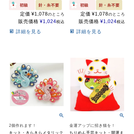
定価
¥
1,078
定価
¥
1,078
のところ
のところ
販売価格
¥
1,024
販売価格
¥
1,024
税込
税込
詳細を見る
詳細を見る
2個作れます！
金運アップに招き猫を！
キット・きらきらメタリック
ちりめん手芸キット・開運ま