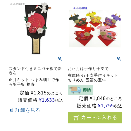
スタンド付きミニ羽子板で新
お正月は手作り干支で
春を
在庫限り/干支手作りキット
正月キット つまみ細工で作
ちりめん 五福の宝牛
る羽子板 福寿
定価
¥
1,815
のところ
定価
¥
1,848
のところ
販売価格
¥
1,633
税込
販売価格
¥
1,755
税込
詳細を見る