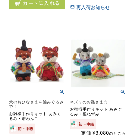
再入荷お知らせ
犬のおひなさまを編みぐるみ
ネズミのお雛さま☆
で！
お雛様手作りキット あみぐ
お雛様手作りキット あみぐ
るみ・雛ねずみ
るみ・雛わんこ
定価
¥
3,080
のところ