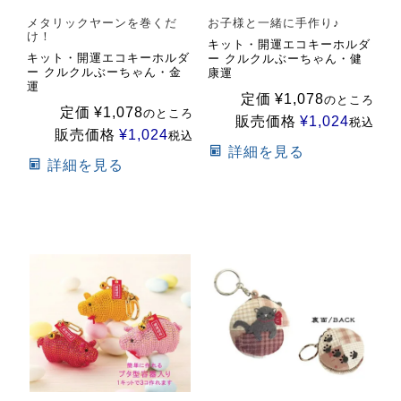
メタリックヤーンを巻くだ
お子様と一緒に手作り♪
け！
キット・開運エコキーホルダ
キット・開運エコキーホルダ
ー クルクルぶーちゃん・健
ー クルクルぶーちゃん・金
康運
運
定価
¥
1,078
のところ
定価
¥
1,078
のところ
販売価格
¥
1,024
税込
販売価格
¥
1,024
税込
詳細を見る
詳細を見る