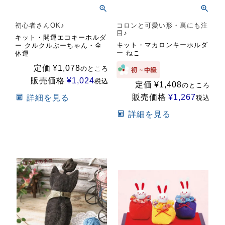
初心者さんOK♪
コロンと可愛い形・裏にも注
目♪
キット・開運エコキーホルダ
キット・マカロンキーホルダ
ー クルクルぶーちゃん・全
ー ねこ
体運
定価
¥
1,078
のところ
販売価格
¥
1,024
税込
定価
¥
1,408
のところ
販売価格
¥
1,267
詳細を見る
税込
詳細を見る