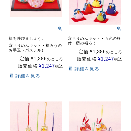
福を呼びましょう。
京ちりめんキット・五色の根
付・藍の福ろう
京ちりめんキット・福ろうの
お手玉（パステル）
定価
¥
1,386
のところ
定価
¥
1,386
販売価格
¥
1,247
のところ
税込
販売価格
¥
1,247
税込
詳細を見る
詳細を見る