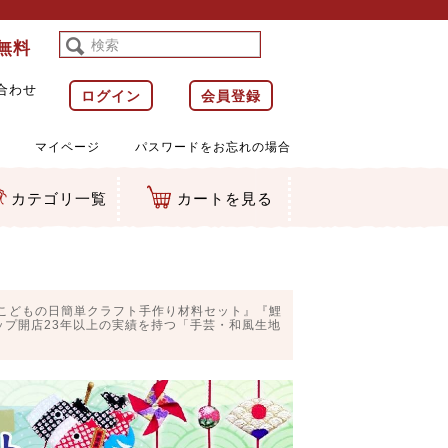
料無料
合わせ
ログイン
会員登録
マイページ
パスワードをお忘れの場合
カテゴリ一覧
カートを見る
等)
ルダー
ット類
カムマスコット
ラップ
こどもの日簡単クラフト手作り材料セット』『鯉
プ開店23年以上の実績を持つ「手芸・和風生地