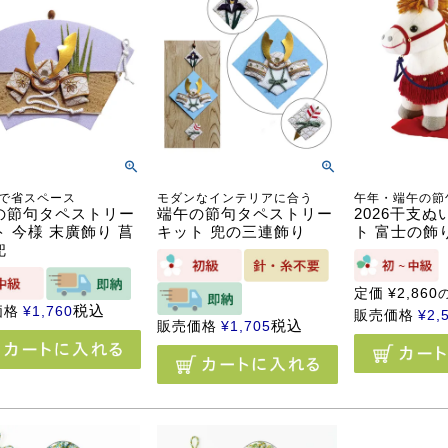
で省スペース
モダンなインテリアに合う
午年・端午の節
の節句タペストリー
端午の節句タペストリー
2026干支
 今様 末廣飾り 菖
キット 兜の三連飾り
ト 富士の飾
兜
定価
¥
2,860
税込
価格
¥
1,760
販売価格
¥
2,
税込
販売価格
¥
1,705