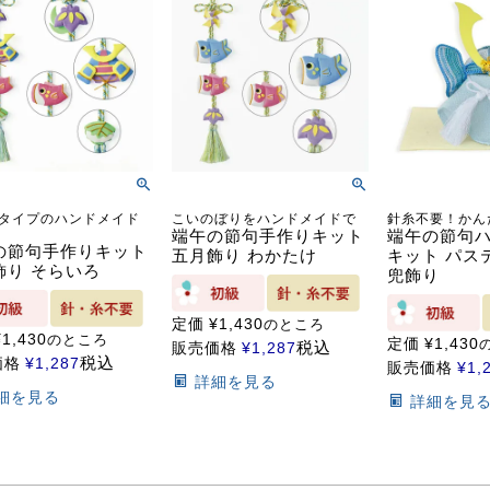
タイプのハンドメイド
こいのぼりをハンドメイドで
針糸不要！かん
端午の節句手作りキット
端午の節句
の節句手作りキット
五月飾り わかたけ
キット パス
飾り そらいろ
兜飾り
定価
¥
1,430
のところ
¥
1,430
のところ
定価
¥
1,430
税込
販売価格
¥
1,287
税込
価格
¥
1,287
販売価格
¥
1,
詳細を見る
細を見る
詳細を見