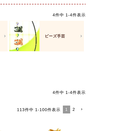
4
件中
1
-
4
件表示
ビーズ手芸
4
件中
1
-
4
件表示
1
2
113
件中
1
-
100
件表示