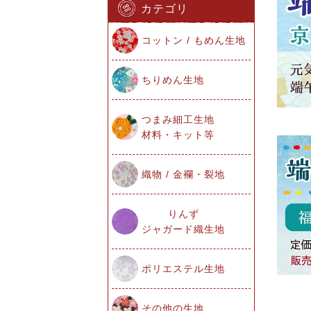
カテゴリ
コットン / もめん生地
ちりめん生地
つまみ細工生地
材料・キット等
織物 / 金襴・裂地
りんず
ジャガード織生地
ポリエステル生地
その他の生地