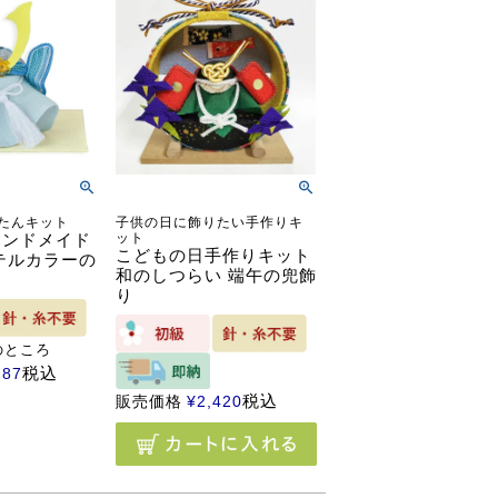
たんキット
子供の日に飾りたい手作りキ
ハンドメイド
ット
こどもの日手作りキット
テルカラーの
和のしつらい 端午の兜飾
り
のところ
税込
287
税込
販売価格
¥
2,420
る