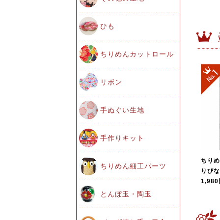
ひも
ちりめんカットロール
リボン
手ぬぐい生地
手作りキット
ちりめ
ちりめん細工パーツ
りびな
1,98
とんぼ玉・陶玉