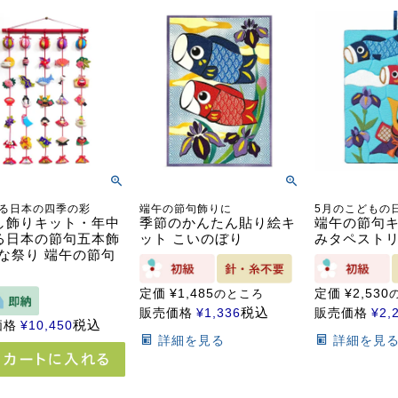
る日本の四季の彩
端午の節句飾りに
5月のこどもの
し飾りキット・年中
季節のかんたん貼り絵キ
端午の節句キ
る日本の節句五本飾
ット こいのぼり
みタペストリ
ひな祭り 端午の節句
定価
¥
1,485
定価
¥
2,530
のところ
税込
販売価格
¥
1,336
販売価格
¥
2,
税込
価格
¥
10,450
詳細を見る
詳細を見