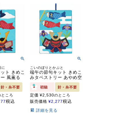
日に
こいのぼりとかぶと
ット きめこ
端午の節句キット きめこ
ー 風薫る
みタペストリー あやめ空
定価
¥
2,530
のところ
のところ
税込
税込
277
販売価格
¥
2,277
る
詳細を見る