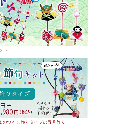
ット
気のつるし飾りタイプの五月飾り