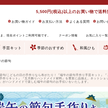
5,500円(税込)以上のお買い物で送
お買い物ガイド
お支払い方法
よくある質問
お問い
ま、現在ポイントご利用可能です。
クーポン情報
お気に入り一覧
手芸キット
季節のおすすめ
和風ひも
りめん細工・ちりめん手芸
し子・こぎん刺し
るし飾り・ひな祭り・端午の節句
物・干支
ェディング
ッグ・ポーチ・袋物
クセサリー・キーホルダー・根付類
絵・木目込み・手まり
ルトナージュ
引手芸
朱印帳
の他
和風花柄
モダン和風花柄
伝統柄
かすり柄
動物柄
縞・チェック・水玉など
その他の和風柄
洋風柄
グラデーション・ぼかし
無地・無地調
無地・手染めあづみ野木綿
ガーゼ生地
綿レース生地
つまみ細工向き
手ぬぐい
手芸用ちりめん
手芸用一越ちりめん
洗えるちりめん／ポリちりめん
正絹ちりめん／シルク
木綿ちりめん
オリジナル商品
西陣織 金襴・どんす類
西陣織 裂地・帯地
和柄りんず（綸子）生地・レーヨン
無地りんず（綸子）生地・レーヨン
ジャガード織
柄もの
無地・地模様
つまみ細工用カット済み生地
リネン／麻混生地
印伝調生地
たたみテープ／畳のへり
シルク生地
裏地
キュプラ・チュール
ゆかた・じんべい向き生地
つまみ細工生地・材料・キット等
七五三に～お子さまの着物向き生地
干支・正月手芸
つるしびな・つるし飾り
ひな祭り手作りキット
端午の節句手作りキット
鬼滅の刃・呪術廻戦特集
京都ちりめん手芸工房より・西端和美先生特集
コットン／木綿素材（混紡含む）
ポリエステル素材（混紡含む）
レーヨン素材
シルク素材
麻／リネン（混紡含む）
本掲載生地
赤・ピンク
黄色・オレンジ
茶・ベージュ
緑
青・紺
紫
白・アイボリー
黒・グレイ
金・銀
多色使い
リバーシブル
さくら柄
梅柄
和風花柄
洋テイスト花柄
植物柄
伝統柄・古典柄
飛鳥・奈良文様
かすり柄
動物柄
縞・ストライプ
水玉・ドット
チェック・格子
小紋柄
無地
古典的
かわいい
華やか
モダン
レトロ
ベーシック
しぶい
男柄
おしゃれ
なごみ
洋テイスト
つまみ細工
ゆかた・じんべい
子供の着物
ベビー袴&上着セット
よさこい・舞台衣装
お祭り着
さむえ
エプロン・ホームウェア
ブラウス・シャツ・ワンピース
古ぶくさ
バッグ・ポーチ
インテリア
マスク
ひな祭りちりめんキット
縁起物(ふくろう、まり、瓢箪
髪飾り・アクセサリー
根付・ストラップ・キーホ
巾着・がま口等
タペストリー
人形・動物
干支
その他
ふきん
コースター・ランチョンマ
バッグ・ポーチ類
その他
刺し子布（布のみ）
刺し子糸
つるしびな・つるし飾り
ひな祭り
端午の節句
動物
干支
リングピロー
ウェディングベア・ウエル
アクセサリー
ウェルカムボード
バッグ類
ポーチ類
ペンケース・メガネケース
コインケース
その他のケース・袋物
アクセサリー・髪飾り
キーホルダー・根付・スト
押絵
木目込み
手まり
たたみへり・たたみシート
ドールチャーム
編み物
刺しゅう
タペストリー
ビーズ手芸
布ぞうり
クリスマス・ハロウィン
その他のキット
夏休み手作り特集
ちりめん・木綿丸ひも
江戸打ちひも
人五・人八紐
メタリックヤーン／ひも
その他のひも
午の節句
節句/こどもの日の手作りなら布がたり！『端午の節句手作り手芸キット』『
手作りキット』『五月飾りハンドメイド材料』を豊富に品揃え。ネットショッ
」がハンドメイドで楽しむ端午の節句のお手伝いをいたします。