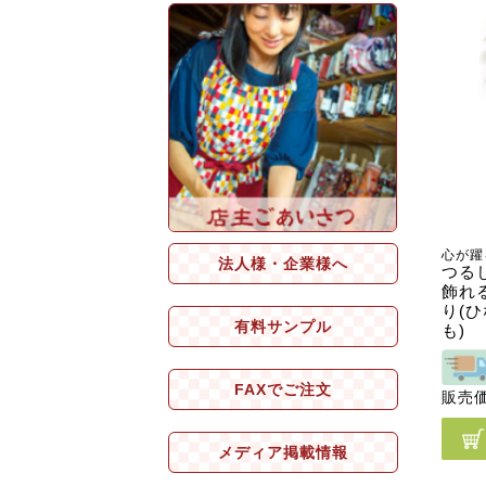
心が躍
法人様・企業様へ
つる
飾れ
り(
有料サンプル
も)
FAXでご注文
販売
メディア掲載情報