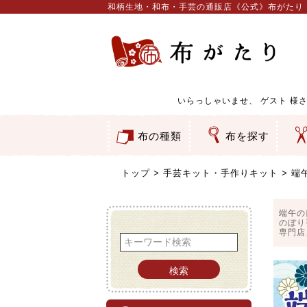
和柄生地・和布・手芸の通販店《公式》布がたり
いらっしゃいませ、
ゲスト
様さ
布の種類
布を探す
和柄生地
コットン／もめん生地
ちりめん生地
織物 金襴・裂地
りんず・ジャガード織生地
ポリエステル生地
服地
その他の生地
ちりめんカットロール
リボン
素材から探す
色から探す
柄から探す
テイストから探す
用途から探す
ち
刺
つ
動
ウ
バ
ア
押
カ
水
御
そ
トップ
手芸キット・手作りキット
端
端午の
のぼり
専門店
検索