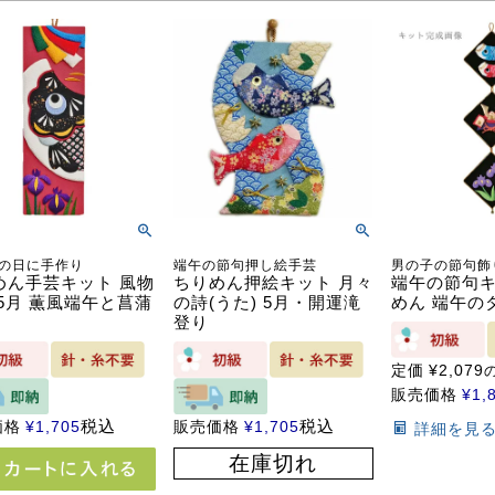
の日に手作り
端午の節句押し絵手芸
男の子の節句飾
めん手芸キット 風物
ちりめん押絵キット 月々
端午の節句キ
 5月 薫風端午と菖蒲
の詩(うた) 5月・開運滝
めん 端午の
登り
定価
¥
2,079
販売価格
¥
1,
税込
税込
価格
¥
1,705
販売価格
¥
1,705
詳細を見
在庫切れ