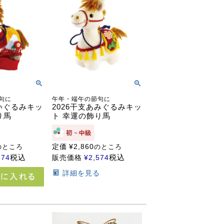
句に
午年・端午の節句に
ぬいぐるみキッ
2026干支あみぐるみキッ
り馬
ト 幸運の飾り馬
定価
¥
2,860
のところ
のところ
税込
税込
574
販売価格
¥
2,574
詳細を見る