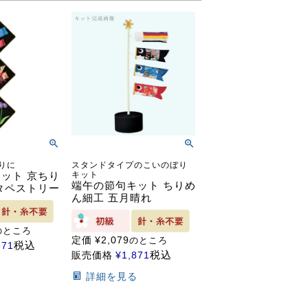
りに
スタンドタイプのこいのぼり
ット 京ちり
キット
端午の節句キット ちりめ
タペストリー
ん細工 五月晴れ
のところ
定価
¥
2,079
のところ
税込
871
税込
販売価格
¥
1,871
る
詳細を見る