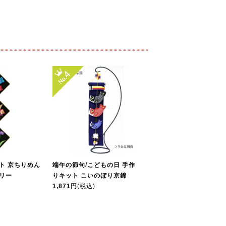
ト 京ちりめん
端午の節句/こどもの日 手作
リー
りキット こいのぼり京錦
1,871円
(税込)