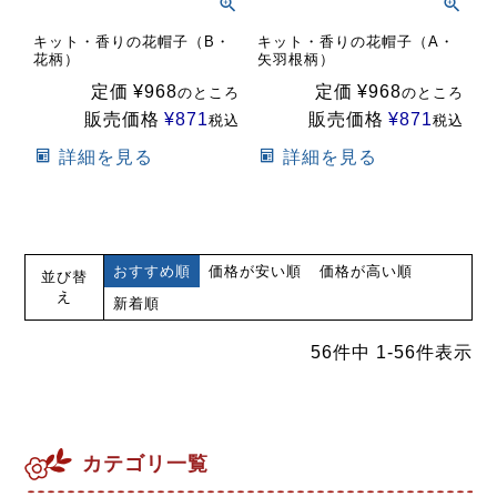
キット・香りの花帽子（B・
キット・香りの花帽子（A・
花柄）
矢羽根柄）
定価
¥
968
定価
¥
968
のところ
のところ
販売価格
¥
871
販売価格
¥
871
税込
税込
詳細を見る
詳細を見る
おすすめ順
価格が安い順
価格が高い順
並び替
え
新着順
56
件中
1
-
56
件表示
カテゴリ一覧