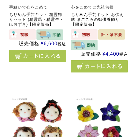
手縫いで心をこめて
心をこめてご先祖供養
ちりめん手芸キット 精霊飾
ちりめん手芸キット お供え
りセット (精霊馬・精霊牛・
膳 まごころの御供養飾り
ほおずき)【限定販売】
【限定販売】
販売価格
¥
6,600
税込
販売価格
¥
4,400
税込