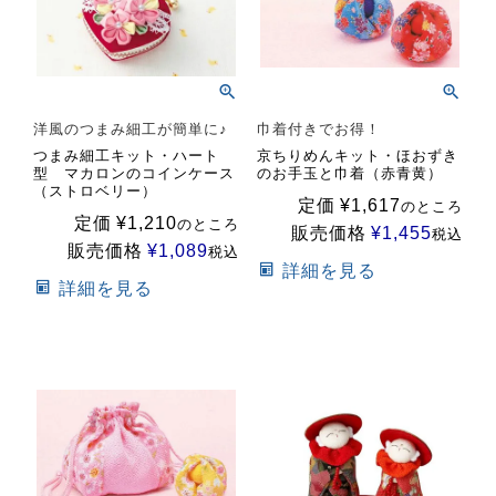
洋風のつまみ細工が簡単に♪
巾着付きでお得！
つまみ細工キット・ハート
京ちりめんキット・ほおずき
型 マカロンのコインケース
のお手玉と巾着（赤青黄）
（ストロベリー）
定価
¥
1,617
のところ
定価
¥
1,210
のところ
販売価格
¥
1,455
税込
販売価格
¥
1,089
税込
詳細を見る
詳細を見る