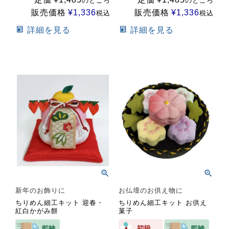
のところ
のところ
販売価格
¥
1,336
販売価格
¥
1,336
税込
税込
詳細を見る
詳細を見る
新年のお飾りに
お仏壇のお供え物に
ちりめん細工キット 迎春・
ちりめん細工キット お供え
紅白かがみ餅
菓子