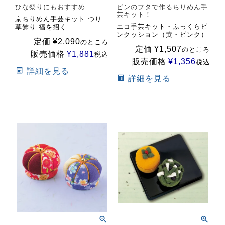
ひな祭りにもおすすめ
ビンのフタで作るちりめん手
芸キット！
京ちりめん手芸キット つり
エコ手芸キット・ふっくらピ
草飾り 福を招く
ンクッション（黄・ピンク）
定価
¥
2,090
のところ
定価
¥
1,507
のところ
販売価格
¥
1,881
税込
販売価格
¥
1,356
税込
詳細を見る
詳細を見る