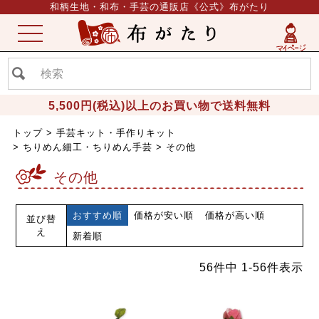
和柄生地・和布・手芸の通販店《公式》布がたり
ME
NU
5,500円(税込)以上のお買い物で送料無料
トップ
手芸キット・手作りキット
ちりめん細工・ちりめん手芸
その他
その他
おすすめ順
価格が安い順
価格が高い順
並び替
え
新着順
56
件中
1
-
56
件表示