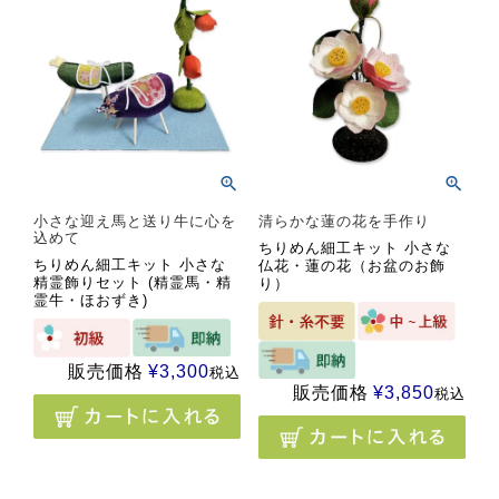
小さな迎え馬と送り牛に心を
清らかな蓮の花を手作り
込めて
ちりめん細工キット 小さな
ちりめん細工キット 小さな
仏花・蓮の花（お盆のお飾
精霊飾りセット (精霊馬・精
り）
霊牛・ほおずき)
販売価格
¥
3,300
税込
販売価格
¥
3,850
税込