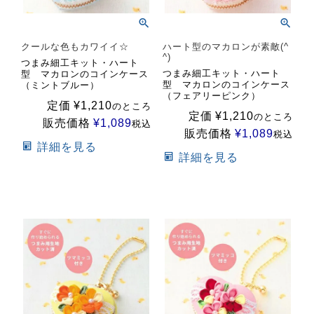
クールな色もカワイイ☆
ハート型のマカロンが素敵(^
^)
つまみ細工キット・ハート
つまみ細工キット・ハート
型 マカロンのコインケース
型 マカロンのコインケース
（ミントブルー）
（フェアリーピンク）
定価
¥
1,210
のところ
定価
¥
1,210
のところ
販売価格
¥
1,089
税込
販売価格
¥
1,089
税込
詳細を見る
詳細を見る