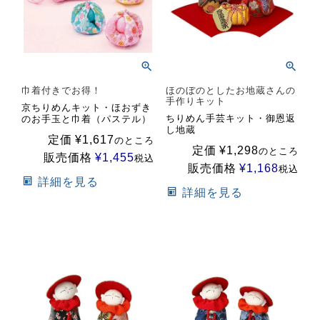
巾着付きでお得！
ほのぼのとしたお地蔵さんの
手作りキット
京ちりめんキット・ほおずき
ちりめん手芸キット・御恩返
のお手玉と巾着（パステル）
し地蔵
定価
¥
1,617
のところ
定価
¥
1,298
のところ
販売価格
¥
1,455
税込
販売価格
¥
1,168
税込
詳細を見る
詳細を見る