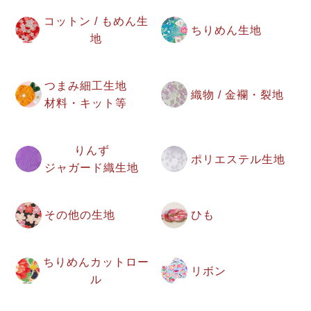
コットン / もめん生
ちりめん生地
地
つまみ細工生地
織物 / 金襴・裂地
材料・キット等
りんず
ポリエステル生地
ジャガード織生地
その他の生地
ひも
ちりめんカットロー
リボン
ル