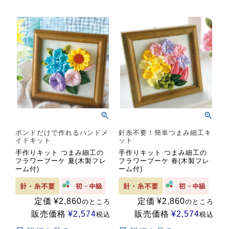
ボンドだけで作れるハンドメ
針糸不要！簡単つまみ細工キ
イドキット
ット
手作りキット つまみ細工の
手作りキット つまみ細工の
フラワーブーケ 夏(木製フレ
フラワーブーケ 春(木製フレ
ーム付)
ーム付)
定価
¥
2,860
定価
¥
2,860
のところ
のところ
販売価格
¥
2,574
販売価格
¥
2,574
税込
税込