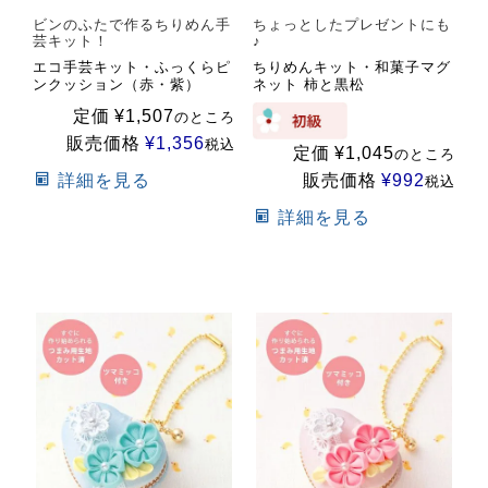
ビンのふたで作るちりめん手
ちょっとしたプレゼントにも
芸キット！
♪
エコ手芸キット・ふっくらピ
ちりめんキット・和菓子マグ
ンクッション（赤・紫）
ネット 柿と黒松
定価
¥
1,507
のところ
販売価格
¥
1,356
税込
定価
¥
1,045
のところ
詳細を見る
販売価格
¥
992
税込
詳細を見る