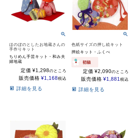
ほのぼのとしたお地蔵さんの
色紙サイズの押し絵キット
手作りキット
押絵キット・ふくべ
ちりめん手芸キット・和み夫
婦地蔵
定価
¥
1,298
のところ
定価
¥
2,090
のところ
販売価格
¥
1,168
税込
販売価格
¥
1,881
税込
詳細を見る
詳細を見る