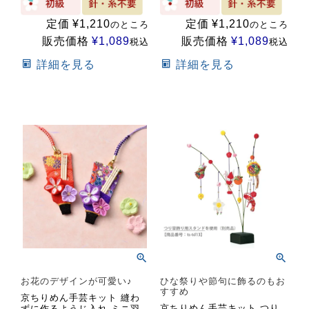
定価
¥
1,210
定価
¥
1,210
のところ
のところ
販売価格
¥
1,089
販売価格
¥
1,089
税込
税込
詳細を見る
詳細を見る
お花のデザインが可愛い♪
ひな祭りや節句に飾るのもお
すすめ
京ちりめん手芸キット 縫わ
京ちりめん手芸キット つり
ずに作るようじ入れ ミニ羽