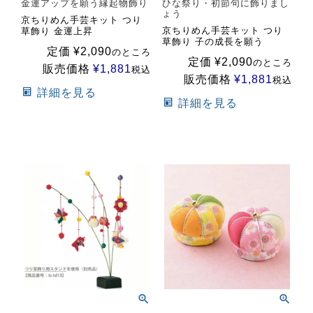
金運アップを願う縁起物飾り
ひな祭り・初節句に飾りまし
ょう
京ちりめん手芸キット つり
京ちりめん手芸キット つり
草飾り 金運上昇
草飾り 子の成長を願う
定価
¥
2,090
のところ
定価
¥
2,090
のところ
販売価格
¥
1,881
税込
販売価格
¥
1,881
税込
詳細を見る
詳細を見る