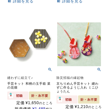
詳細を見る
詳細を見る
縫わずに組立て♪
除災招福の縁起物
手芸キット 和柄の玉手箱 菜
京ちりめん手芸キット 縫わ
の花畑
ずに作るようじ入れ ミニひ
ょうたん
定価
¥
1,650
のところ
定価
¥
1,210
のところ
販売価格
¥
1,485