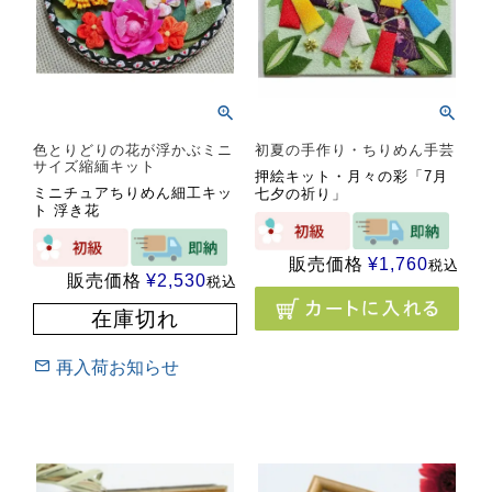
色とりどりの花が浮かぶミニ
初夏の手作り・ちりめん手芸
サイズ縮緬キット
押絵キット・月々の彩「7月
ミニチュアちりめん細工キッ
七夕の祈り」
ト 浮き花
販売価格
¥
1,760
税込
販売価格
¥
2,530
税込
在庫切れ
再入荷お知らせ