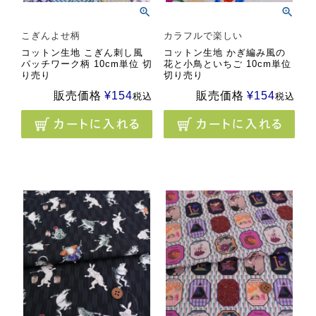
こぎんよせ柄
カラフルで楽しい
コットン生地 こぎん刺し風
コットン生地 かぎ編み風の
パッチワーク柄 10cm単位 切
花と小鳥といちご 10cm単位
り売り
切り売り
販売価格
¥
154
販売価格
¥
154
税込
税込