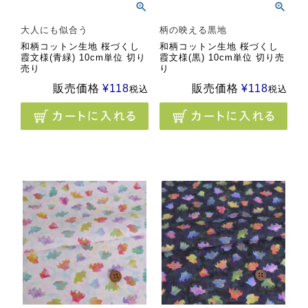
大人にも似合う
柄の映える黒地
和柄コットン生地 桜づくし
和柄コットン生地 桜づくし
霞文様(青緑) 10cm単位 切り
霞文様(黒) 10cm単位 切り売
売り
り
販売価格
¥
118
販売価格
¥
118
税込
税込