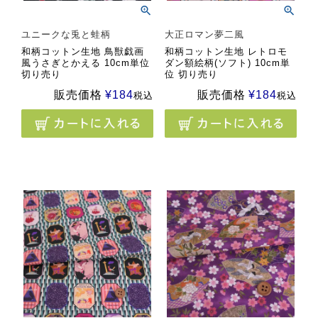
ユニークな兎と蛙柄
大正ロマン夢二風
和柄コットン生地 鳥獣戯画
和柄コットン生地 レトロモ
風うさぎとかえる 10cm単位
ダン額絵柄(ソフト) 10cm単
切り売り
位 切り売り
販売価格
¥
184
販売価格
¥
184
税込
税込