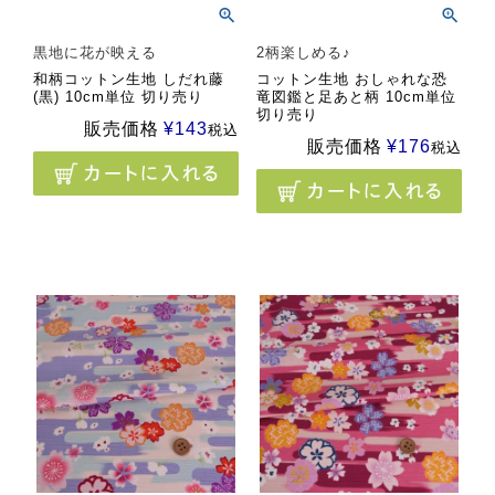
黒地に花が映える
2柄楽しめる♪
和柄コットン生地 しだれ藤
コットン生地 おしゃれな恐
(黒) 10cm単位 切り売り
竜図鑑と足あと柄 10cm単位
切り売り
販売価格
¥
143
税込
販売価格
¥
176
税込