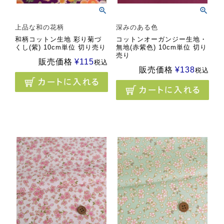
上品な和の花柄
深みのある色
和柄コットン生地 彩り菊づ
コットンオーガンジー生地・
くし(紫) 10cm単位 切り売り
無地(赤紫色) 10cm単位 切り
売り
販売価格
¥
115
税込
販売価格
¥
138
税込