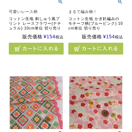
可愛いレース柄
まるで編み物！
コットン生地 刺しゅう風プ
コットン生地 かぎ針編みの
リント レースフラワー(ナチ
モチーフ柄(ブルーピンク) 10
ュラル) 10cm単位 切り売り
cm単位 切り売り
販売価格
¥
154
販売価格
¥
154
税込
税込