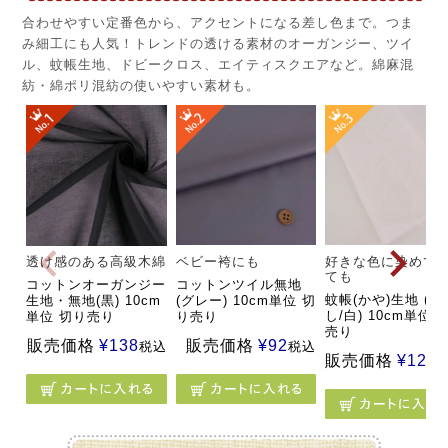
合わせやすい定番色から、アクセントになる差し色まで。つま
み細工にも人気！トレンドの透ける素材のオーガンジー、ツイ
ル、蚊帳生地、ドビークロス、エイティスクエアなど。綿麻混
紡・綿ポリ混紡の使いやすい素材も。
透け感のある高級木綿
ベビー袴にも
好きな色に染めて
ても
コットンオーガンジー
コットンツイル無地
蚊帳(かや)生地 (さ
生地・無地(黒) 10cm
(グレー) 10cm単位 切
し/白) 10cm単位
単位 切り売り
り売り
売り
販売価格
¥
138
販売価格
¥
92
税込
税込
販売価格
¥
121