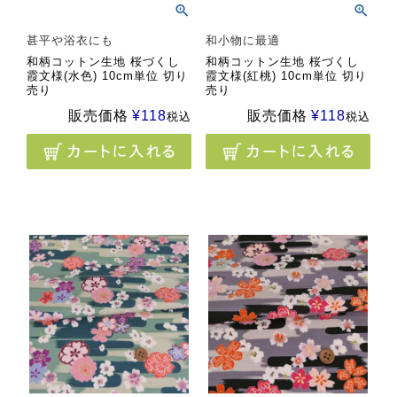
甚平や浴衣にも
和小物に最適
和柄コットン生地 桜づくし
和柄コットン生地 桜づくし
霞文様(水色) 10cm単位 切り
霞文様(紅桃) 10cm単位 切り
売り
売り
販売価格
¥
118
販売価格
¥
118
税込
税込