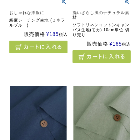
おしゃれな洋服に
洗いざらし風のナチュラル素
材
綿麻シーチング生地 (ミネラ
ソフトリネンコットンキャン
ルブルー)
バス生地(モカ) 10cm単位 切
販売価格
¥
185
税込
り売り
販売価格
¥
165
税込