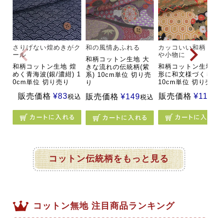
さりげない煌めきがク
和の風情あふれる
カッコいい和柄・
ール
や小物に
和柄コットン生地 大
和柄コットン生地 煌
和柄コットン生地 
きな流れの伝統柄(紫
めく青海波(銀/濃紺) 1
形に和文様づくし(
系) 10cm単位 切り売
0cm単位 切り売り
10cm単位 切り売
り
販売価格
¥
83
販売価格
¥
110
販売価格
¥
149
税込
税込
コットン伝統柄をもっと見る
コットン無地 注目商品ランキング