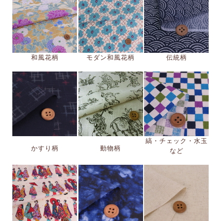
和風花柄
モダン和風花柄
伝統柄
縞・チェック・水玉
かすり柄
動物柄
など