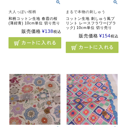
大人っぽい桜柄
まるで本物の刺しゅう
和柄コットン生地 春霞の桜
コットン生地 刺しゅう風プ
(薄紺青) 10cm単位 切り売り
リント レースフラワー(ブラ
ック) 10cm単位 切り売り
販売価格
¥
138
税込
販売価格
¥
154
税込