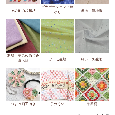
グラデーション・ぼ
その他の和風柄
無地・無地調
かし
無地・手染めあづみ
ガーゼ生地
綿レース生地
野木綿
つまみ細工向き
手ぬぐい
洋風柄