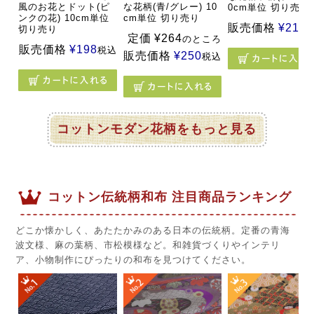
風のお花とドット(ピ
な花柄(青/グレー) 10
0cm単位 切り売り
ンクの花) 10cm単位
cm単位 切り売り
販売価格
¥
215
切り売り
定価
¥
264
のところ
販売価格
¥
198
税込
販売価格
¥
250
税込
コットンモダン花柄をもっと見る
コットン伝統柄和布 注目商品ランキング
どこか懐かしく、あたたかみのある日本の伝統柄。定番の青海
波文様、麻の葉柄、市松模様など。和雑貨づくりやインテリ
ア、小物制作にぴったりの和布を見つけてください。