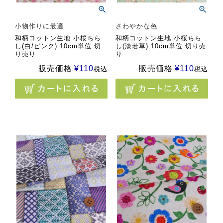
小物作りに最適
さわやかな色
和柄コットン生地 小桜ちら
和柄コットン生地 小桜ちら
し(白/ピンク) 10cm単位 切
し(淡若草) 10cm単位 切り売
り売り
り
販売価格
¥
110
販売価格
¥
110
税込
税込