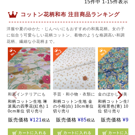
15
件中
1
-
15
件表示
コットン花柄和布 注目商品ランキング
洋服や夏のゆかた・じんべいにもおすすめの和風花柄。女の子
に似合う可愛らしい花柄コットン、着物のような格調高い和調
花柄、繊細な小花柄まで。
和風インテリアにも
手芸・和小物・衣類に
金のぼかしが美し
和柄コットン生地 琳
和柄コットン生地 金
和柄コットン生地 
派風の四季花(紅色) 1
の小桜(白) 10cm単位
彩桜景色(青) 10c
0cm単位 切り売り
切り売り
位 切り売り
販売価格
¥
121
販売価格
¥
85
販売価格
¥
92
税込
税込