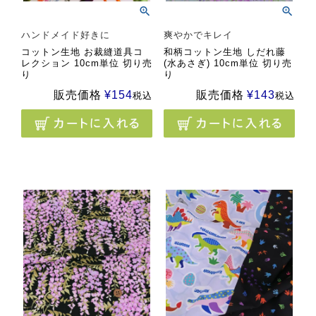
ハンドメイド好きに
爽やかでキレイ
コットン生地 お裁縫道具コ
和柄コットン生地 しだれ藤
レクション 10cm単位 切り売
(水あさぎ) 10cm単位 切り売
り
り
販売価格
¥
154
販売価格
¥
143
税込
税込