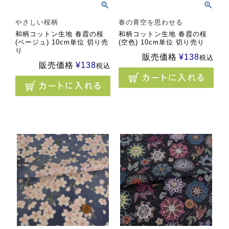
やさしい桜柄
春の青空を思わせる
和柄コットン生地 春霞の桜
和柄コットン生地 春霞の桜
(ベージュ) 10cm単位 切り売
(空色) 10cm単位 切り売り
り
販売価格
¥
138
税込
販売価格
¥
138
税込