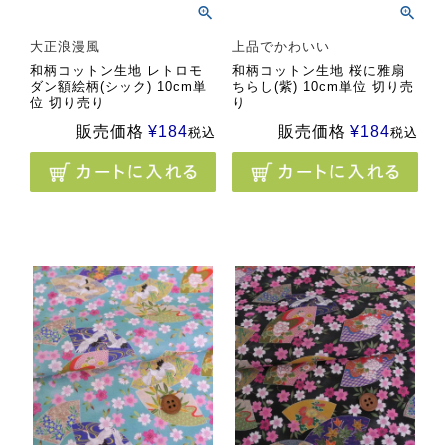
大正浪漫風
上品でかわいい
和柄コットン生地 レトロモ
和柄コットン生地 桜に雅扇
ダン額絵柄(シック) 10cm単
ちらし(紫) 10cm単位 切り売
位 切り売り
り
販売価格
¥
184
販売価格
¥
184
税込
税込