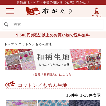
和柄生地・和布・手芸の通販店《公式》布がたり
ME
NU
5,500円(税込)以上のお買い物で送料無料
トップ
コットン／もめん生地
↑各種『和柄生地』はこちら↑
コットン／もめん生地
15
件中
1
-
15
件表示