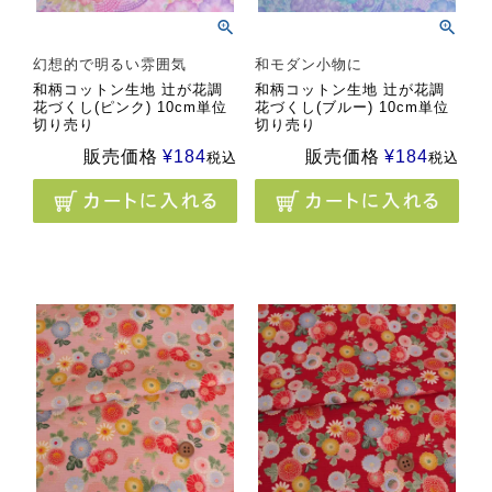
幻想的で明るい雰囲気
和モダン小物に
和柄コットン生地 辻が花調
和柄コットン生地 辻が花調
花づくし(ピンク) 10cm単位
花づくし(ブルー) 10cm単位
切り売り
切り売り
販売価格
¥
184
販売価格
¥
184
税込
税込