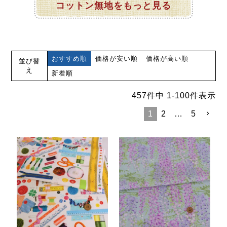
コットン無地をもっと見る
おすすめ順
価格が安い順
価格が高い順
並び替
え
新着順
457
件中
1
-
100
件表示
1
2
…
5