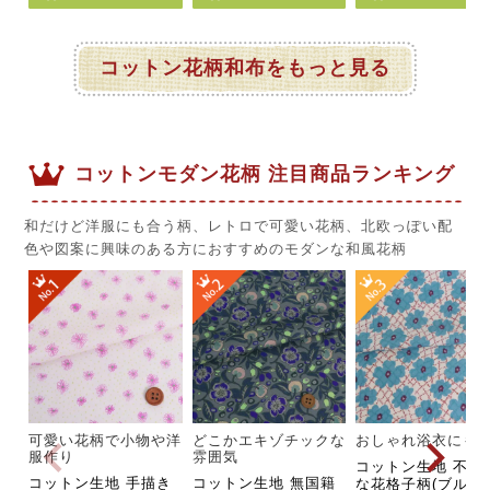
コットン花柄和布をもっと見る
コットンモダン花柄 注目商品ランキング
和だけど洋服にも合う柄、レトロで可愛い花柄、北欧っぽい配
色や図案に興味のある方におすすめのモダンな和風花柄
可愛い花柄で小物や洋
どこかエキゾチックな
おしゃれ浴衣にも
服作り
雰囲気
コットン生地 不規
コットン生地 手描き
コットン生地 無国籍
な花格子柄(ブルー)