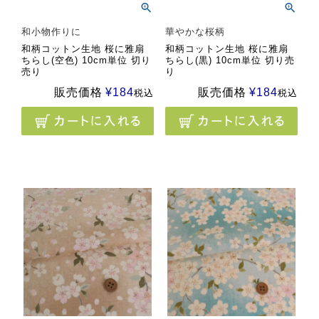
和小物作りに
華やかな桜柄
和柄コットン生地 桜に雅扇
和柄コットン生地 桜に雅扇
ちらし(空色) 10cm単位 切り
ちらし(黒) 10cm単位 切り売
売り
り
販売価格
¥
184
販売価格
¥
184
税込
税込