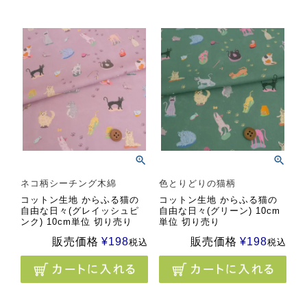
ネコ柄シーチング木綿
色とりどりの猫柄
コットン生地 からふる猫の
コットン生地 からふる猫の
自由な日々(グレイッシュピ
自由な日々(グリーン) 10cm
ンク) 10cm単位 切り売り
単位 切り売り
販売価格
¥
198
販売価格
¥
198
税込
税込