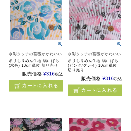
水彩タッチの薔薇がかわいい
水彩タッチの薔薇がかわいい
ポリちりめん生地 縞にばら
ポリちりめん生地 縞にばら
(水色) 10cm単位 切り売り
(ピンク/グレイ) 10cm単位
切り売り
販売価格
¥
316
税込
販売価格
¥
316
税込