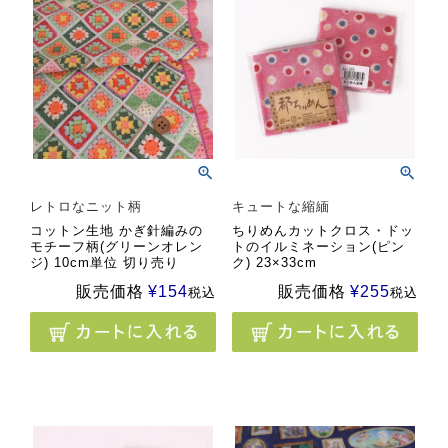
レトロなニット柄
キュートな縮緬
コットン生地 かぎ針編みの
ちりめんカットクロス・ドッ
モチーフ柄(グリーンオレン
トのイルミネーション(ピン
ジ) 10cm単位 切り売り
ク) 23×33cm
販売価格
¥
154
販売価格
¥
255
税込
税込