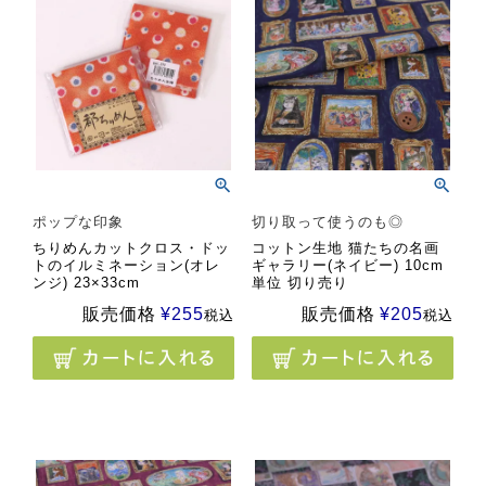
ポップな印象
切り取って使うのも◎
ちりめんカットクロス・ドッ
コットン生地 猫たちの名画
トのイルミネーション(オレ
ギャラリー(ネイビー) 10cm
ンジ) 23×33cm
単位 切り売り
販売価格
¥
255
販売価格
¥
205
税込
税込