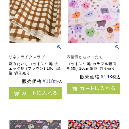
リネンライクスラブ
表情豊かなネコたち！
麻みたいなコットン生地 チ
コットン生地 カラフル猫面
ェック柄 (ブラウン) 10cm単
相(白) 10cm単位 切り売り
位 切り売り
販売価格
¥
198
税込
販売価格
¥
118
税込