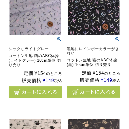
シックなライトグレー
黒地にレインボーカラーがき
れい
コットン生地 猫のABC体操
コットン生地 猫のABC体操
(ライトグレー) 10cm単位 切
(黒) 10cm単位 切り売り
り売り
定価
¥
154
定価
¥
154
のところ
のところ
販売価格
¥
149
販売価格
¥
149
税込
税込