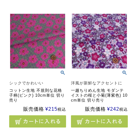
シックでかわいい
洋風が新鮮なアクセントに
コットン生地 不規則な花格
一越ちりめん生地 モダンテ
子柄(ピンク) 10cm単位 切り
イストの桜と小菊(薄紫色) 10
売り
cm単位 切り売り
販売価格
¥
215
販売価格
¥
242
税込
税込