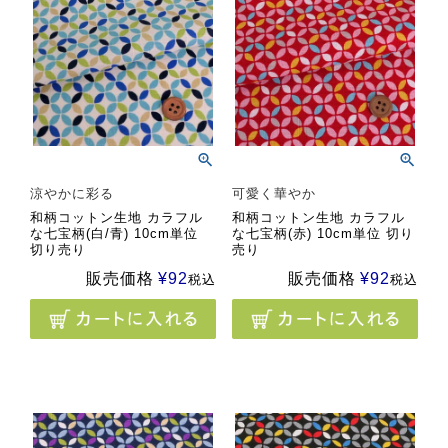
涼やかに彩る
可愛く華やか
和柄コットン生地 カラフル
和柄コットン生地 カラフル
な七宝柄(白/青) 10cm単位
な七宝柄(赤) 10cm単位 切り
切り売り
売り
販売価格
¥
92
販売価格
¥
92
税込
税込