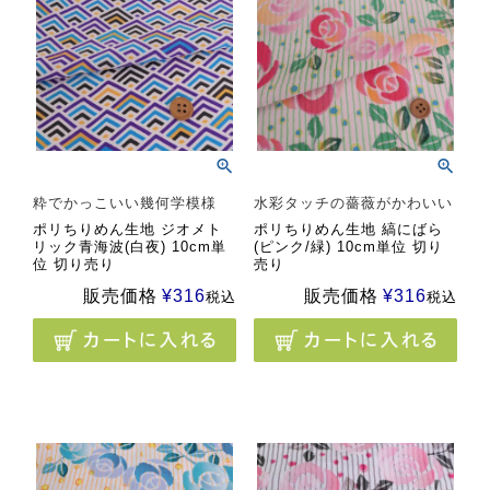
粋でかっこいい幾何学模様
水彩タッチの薔薇がかわいい
ポリちりめん生地 ジオメト
ポリちりめん生地 縞にばら
リック青海波(白夜) 10cm単
(ピンク/緑) 10cm単位 切り
位 切り売り
売り
販売価格
¥
316
販売価格
¥
316
税込
税込