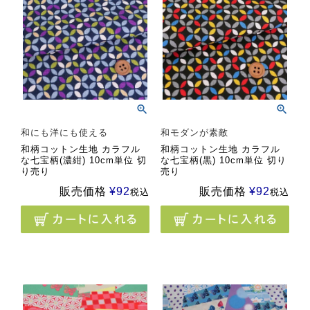
和にも洋にも使える
和モダンが素敵
和柄コットン生地 カラフル
和柄コットン生地 カラフル
な七宝柄(濃紺) 10cm単位 切
な七宝柄(黒) 10cm単位 切り
り売り
売り
販売価格
¥
92
販売価格
¥
92
税込
税込