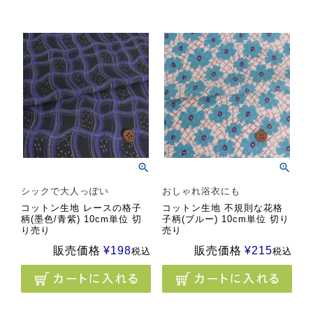
シックで大人っぽい
おしゃれ浴衣にも
コットン生地 レースの格子
コットン生地 不規則な花格
柄(墨色/青紫) 10cm単位 切
子柄(ブルー) 10cm単位 切り
り売り
売り
販売価格
¥
198
販売価格
¥
215
税込
税込