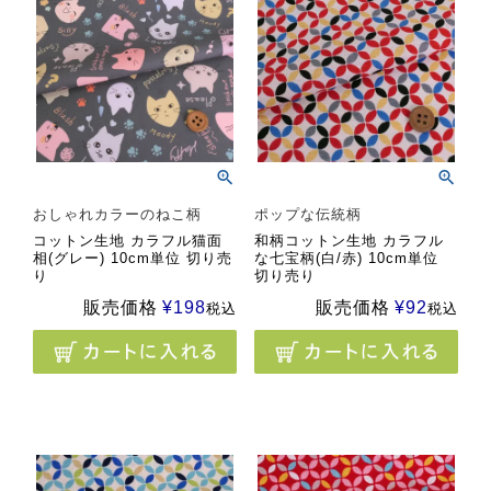
おしゃれカラーのねこ柄
ポップな伝統柄
コットン生地 カラフル猫面
和柄コットン生地 カラフル
相(グレー) 10cm単位 切り売
な七宝柄(白/赤) 10cm単位
り
切り売り
販売価格
¥
198
販売価格
¥
92
税込
税込