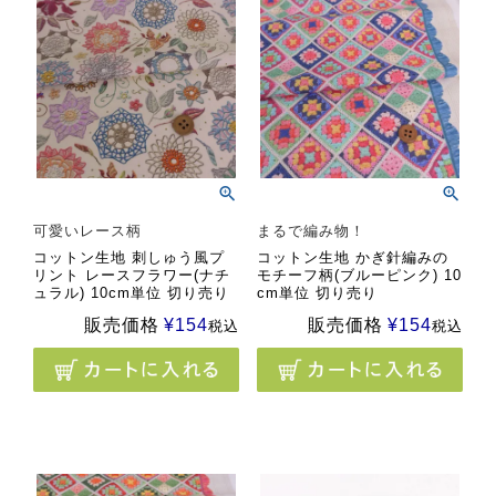
可愛いレース柄
まるで編み物！
コットン生地 刺しゅう風プ
コットン生地 かぎ針編みの
リント レースフラワー(ナチ
モチーフ柄(ブルーピンク) 10
ュラル) 10cm単位 切り売り
cm単位 切り売り
販売価格
¥
154
販売価格
¥
154
税込
税込