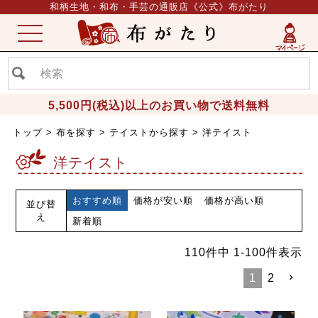
和柄生地・和布・手芸の通販店《公式》布がたり
ME
NU
5,500円(税込)以上のお買い物で送料無料
トップ
布を探す
テイストから探す
洋テイスト
洋テイスト
おすすめ順
価格が安い順
価格が高い順
並び替
え
新着順
110
件中
1
-
100
件表示
1
2