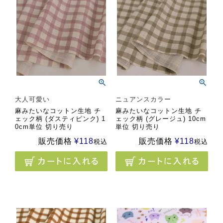
大人可愛い
ニュアンスカラー
麻みたいなコットン生地 チ
麻みたいなコットン生地 チ
ェック柄 (ダスティピンク) 1
ェック柄 (グレージュ) 10cm
0cm単位 切り売り
単位 切り売り
販売価格
¥
118
販売価格
¥
118
税込
税込