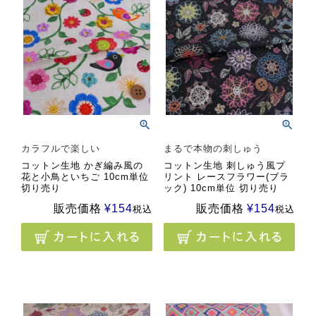
カラフルで楽しい
まるで本物の刺しゅう
コットン生地 かぎ編み風の
コットン生地 刺しゅう風プ
花と小鳥といちご 10cm単位
リント レースフラワー(ブラ
切り売り
ック) 10cm単位 切り売り
販売価格
¥
154
販売価格
¥
154
税込
税込