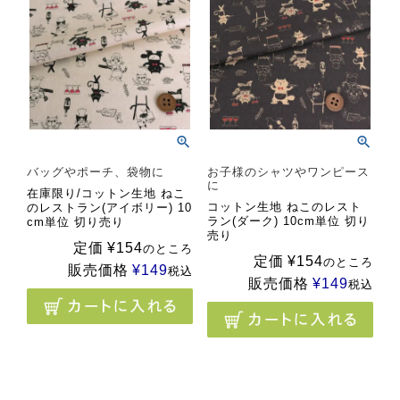
バッグやポーチ、袋物に
お子様のシャツやワンピース
に
在庫限り/コットン生地 ねこ
コットン生地 ねこのレスト
のレストラン(アイボリー) 10
ラン(ダーク) 10cm単位 切り
cm単位 切り売り
売り
定価
¥
154
のところ
定価
¥
154
のところ
販売価格
¥
149
税込
販売価格
¥
149
税込