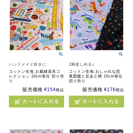
ハンドメイド好きに
2柄楽しめる♪
コットン生地 お裁縫道具コ
コットン生地 おしゃれな恐
レクション 10cm単位 切り売
竜図鑑と足あと柄 10cm単位
り
切り売り
販売価格
¥
154
販売価格
¥
176
税込
税込