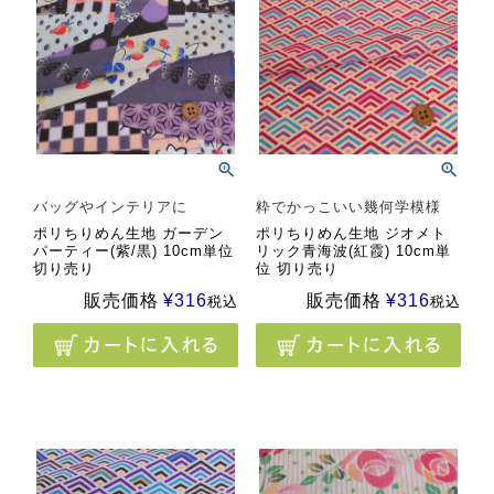
バッグやインテリアに
粋でかっこいい幾何学模様
ポリちりめん生地 ガーデン
ポリちりめん生地 ジオメト
パーティー(紫/黒) 10cm単位
リック青海波(紅霞) 10cm単
切り売り
位 切り売り
販売価格
¥
316
販売価格
¥
316
税込
税込