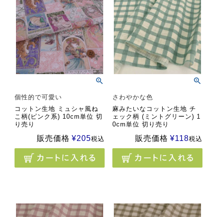
個性的で可愛い
さわやかな色
コットン生地 ミュシャ風ね
麻みたいなコットン生地 チ
こ柄(ピンク系) 10cm単位 切
ェック柄 (ミントグリーン) 1
り売り
0cm単位 切り売り
販売価格
¥
205
販売価格
¥
118
税込
税込