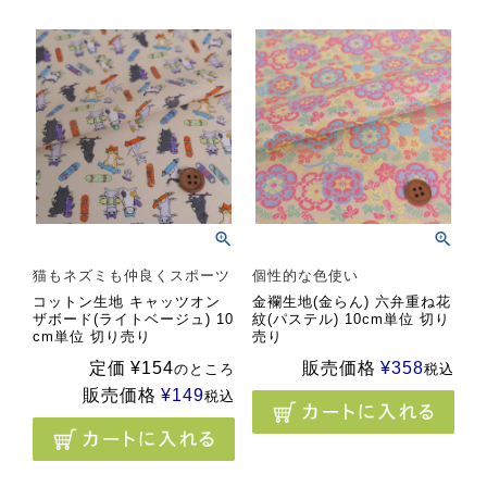
猫もネズミも仲良くスポーツ
個性的な色使い
コットン生地 キャッツオン
金襴生地(金らん) 六弁重ね花
ザボード(ライトベージュ) 10
紋(パステル) 10cm単位 切り
cm単位 切り売り
売り
定価
¥
154
販売価格
¥
358
のところ
税込
販売価格
¥
149
税込