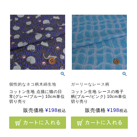
個性的なネコ柄木綿生地
ガーリーなレース柄
コットン生地 点描に猫の日
コットン生地 レースの格子
常(グレー/ブルー) 10cm単位
柄(ブルー/ピンク) 10cm単位
切り売り
切り売り
販売価格
¥
198
販売価格
¥
198
税込
税込