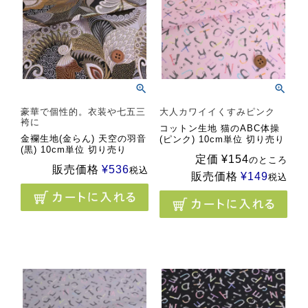
豪華で個性的。衣装や七五三
大人カワイイくすみピンク
袴に
コットン生地 猫のABC体操
金襴生地(金らん) 天空の羽音
(ピンク) 10cm単位 切り売り
(黒) 10cm単位 切り売り
定価
¥
154
のところ
販売価格
¥
536
税込
販売価格
¥
149
税込