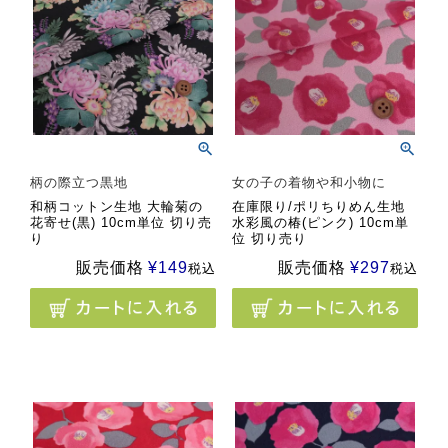
柄の際立つ黒地
女の子の着物や和小物に
和柄コットン生地 大輪菊の
在庫限り/ポリちりめん生地
花寄せ(黒) 10cm単位 切り売
水彩風の椿(ピンク) 10cm単
り
位 切り売り
販売価格
¥
149
販売価格
¥
297
税込
税込