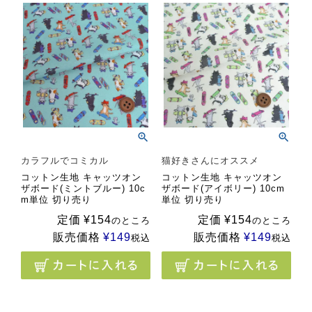
カラフルでコミカル
猫好きさんにオススメ
コットン生地 キャッツオン
コットン生地 キャッツオン
ザボード(ミントブルー) 10c
ザボード(アイボリー) 10cm
m単位 切り売り
単位 切り売り
定価
¥
154
定価
¥
154
のところ
のところ
販売価格
¥
149
販売価格
¥
149
税込
税込