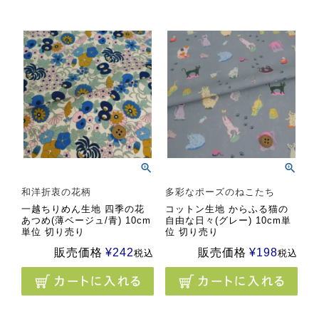
和洋折衷の花柄
多彩なポーズのねこたち
一越ちりめん生地 四季の花
コットン生地 からふる猫の
あつめ(薄ベージュ/青) 10cm
自由な日々(グレー) 10cm単
単位 切り売り
位 切り売り
販売価格
¥
242
販売価格
¥
198
税込
税込