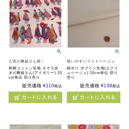
人気の舞妓さん柄！
使いやすいライトベージュ
和柄コットン生地 そぞろ歩
綿ポリ ポプリン生地(エクリ
きの舞妓さん(アイボリー) 10
ュベージュ) 10cm単位 切り
cm単位 切り売り
売り
販売価格
¥
110
販売価格
¥
138
税込
税込