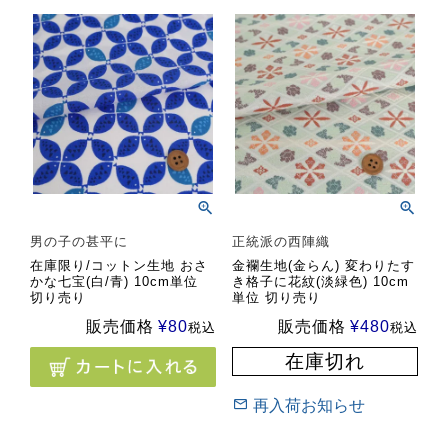
男の子の甚平に
正統派の西陣織
在庫限り/コットン生地 おさ
金襴生地(金らん) 変わりたす
かな七宝(白/青) 10cm単位
き格子に花紋(淡緑色) 10cm
切り売り
単位 切り売り
販売価格
¥
80
販売価格
¥
480
税込
税込
在庫切れ
再入荷お知らせ