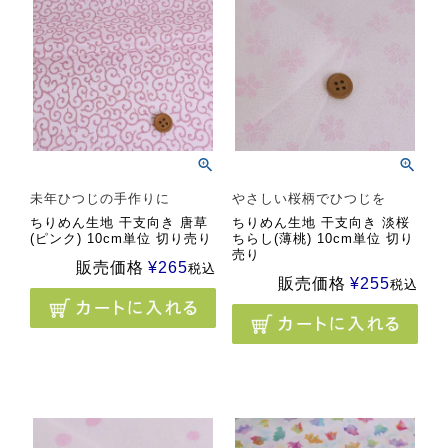
未年ひつじの手作りに
やさしい桜柄でひつじを
ちりめん生地 干支向き 唐草
ちりめん生地 干支向き 淡桜
(ピンク) 10cm単位 切り売り
ちらし(薄桃) 10cm単位 切り
売り
販売価格
¥
265
税込
販売価格
¥
255
税込