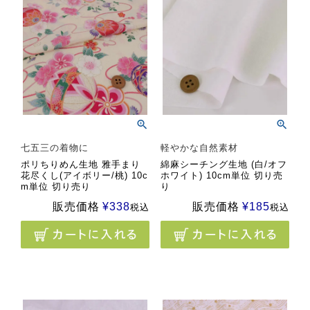
七五三の着物に
軽やかな自然素材
ポリちりめん生地 雅手まり
綿麻シーチング生地 (白/オフ
花尽くし(アイボリー/桃) 10c
ホワイト) 10cm単位 切り売
m単位 切り売り
り
販売価格
¥
338
販売価格
¥
185
税込
税込