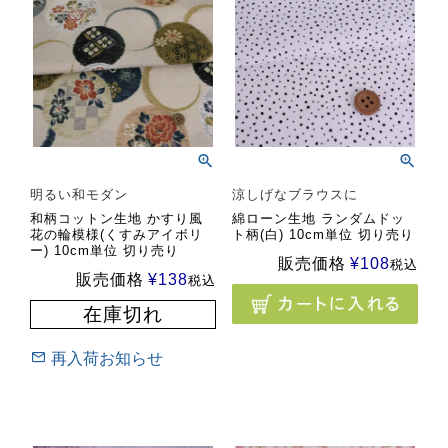
明るい和モダン
涼しげなブラウスに
和柄コットン生地 かすり風
綿ローン生地 ランダムドッ
花の輪模様(くすみアイボリ
ト柄(白) 10cm単位 切り売り
ー) 10cm単位 切り売り
販売価格
¥
108
税込
販売価格
¥
138
税込
在庫切れ
再入荷お知らせ