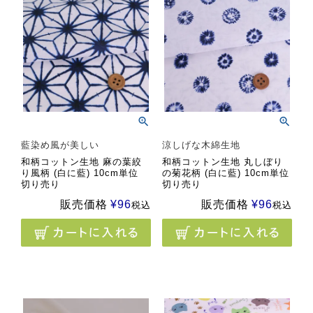
藍染め風が美しい
涼しげな木綿生地
和柄コットン生地 麻の葉絞
和柄コットン生地 丸しぼり
り風柄 (白に藍) 10cm単位
の菊花柄 (白に藍) 10cm単位
切り売り
切り売り
販売価格
¥
96
販売価格
¥
96
税込
税込