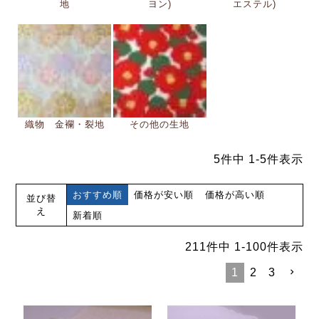
地
ヨン)
エステル)
織物 金襴・裂地
その他の生地
5
件中
1
-
5
件表示
おすすめ順
価格が安い順
価格が高い順
並び替
え
新着順
211
件中
1
-
100
件表示
1
2
3