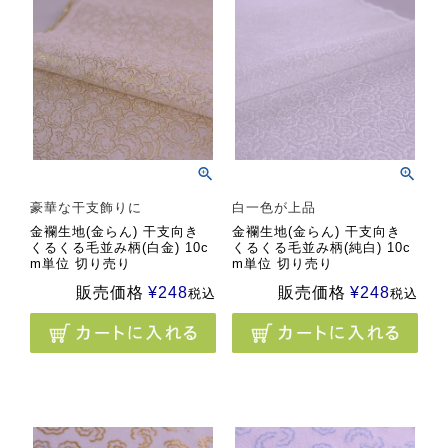
豪華な干支飾りに
白一色が上品
金襴生地(金らん) 干支向き
金襴生地(金らん) 干支向き
くるくる毛並み柄(白金) 10c
くるくる毛並み柄(純白) 10c
m単位 切り売り
m単位 切り売り
販売価格
¥
248
販売価格
¥
248
税込
税込