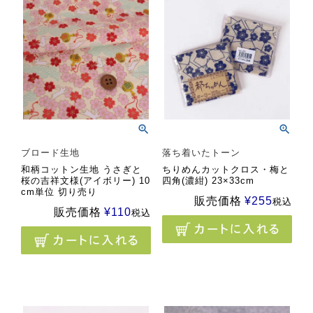
ブロード生地
落ち着いたトーン
和柄コットン生地 うさぎと
ちりめんカットクロス・梅と
桜の吉祥文様(アイボリー) 10
四角(濃紺) 23×33cm
cm単位 切り売り
販売価格
¥
255
税込
販売価格
¥
110
税込