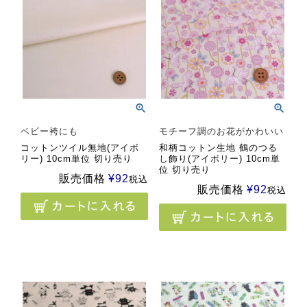
ベビー袴にも
モチーフ調のお花がかわいい
コットンツイル無地(アイボ
和柄コットン生地 鶴のつる
リー) 10cm単位 切り売り
し飾り(アイボリー) 10cm単
位 切り売り
販売価格
¥
92
税込
販売価格
¥
92
税込