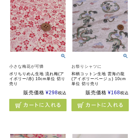
小さな梅花が可憐
お祭りシャツに
ポリちりめん生地 流れ梅(ア
和柄コットン生地 雲海の龍
イボリー/赤) 10cm単位 切り
(アイボリーベージュ) 10cm
売り
単位 切り売り
販売価格
¥
298
販売価格
¥
168
税込
税込