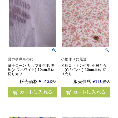
夏の羽織ものに
小物作りに最適
薄手ローン リップル生地 無
和柄コットン生地 小桜ちら
地(オフホワイト) 10cm単位
し(白/ピンク) 10cm単位 切
切り売り
り売り
販売価格
¥
143
販売価格
¥
110
税込
税込