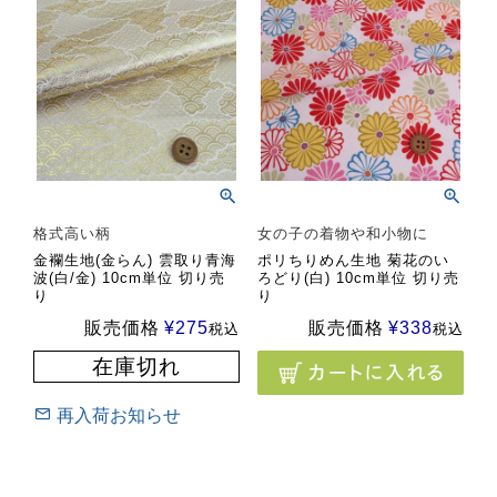
格式高い柄
女の子の着物や和小物に
金襴生地(金らん) 雲取り青海
ポリちりめん生地 菊花のい
波(白/金) 10cm単位 切り売
ろどり(白) 10cm単位 切り売
り
り
販売価格
¥
275
販売価格
¥
338
税込
税込
在庫切れ
再入荷お知らせ