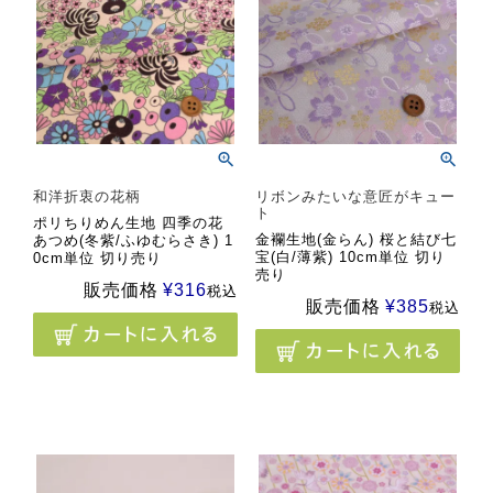
和洋折衷の花柄
リボンみたいな意匠がキュー
ト
ポリちりめん生地 四季の花
金襴生地(金らん) 桜と結び七
あつめ(冬紫/ふゆむらさき) 1
宝(白/薄紫) 10cm単位 切り
0cm単位 切り売り
売り
販売価格
¥
316
税込
販売価格
¥
385
税込