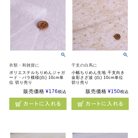
衣類・和雑貨に
干支の白馬に
ポリエステルちりめんジャガ
小幅ちりめん生地 干支向き
ード・バラ模様(白) 10cm単
金彩さざ波 (白) 10cm単位
位 切り売り
切り売り
販売価格
¥
176
販売価格
¥
150
税込
税込