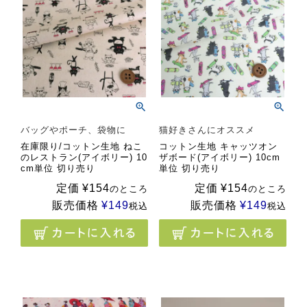
バッグやポーチ、袋物に
猫好きさんにオススメ
在庫限り/コットン生地 ねこ
コットン生地 キャッツオン
のレストラン(アイボリー) 10
ザボード(アイボリー) 10cm
cm単位 切り売り
単位 切り売り
定価
¥
154
定価
¥
154
のところ
のところ
販売価格
¥
149
販売価格
¥
149
税込
税込