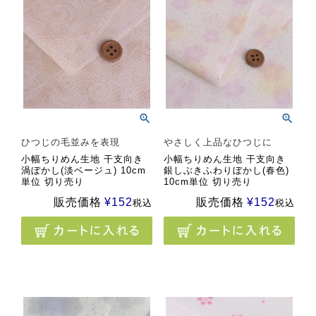
ひつじの毛並みを表現
やさしく上品なひつじに
小幅ちりめん生地 干支向き
小幅ちりめん生地 干支向き
渦ぼかし(淡ベージュ) 10cm
銀しぶきふわりぼかし(春色)
単位 切り売り
10cm単位 切り売り
販売価格
¥
152
販売価格
¥
152
税込
税込