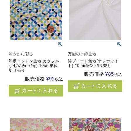
涼やかに彩る
万能の木綿生地
和柄コットン生地 カラフル
綿ブロード無地(オフホワイ
な七宝柄(白/青) 10cm単位
ト) 10cm単位 切り売り
切り売り
販売価格
¥
85
税込
販売価格
¥
92
税込