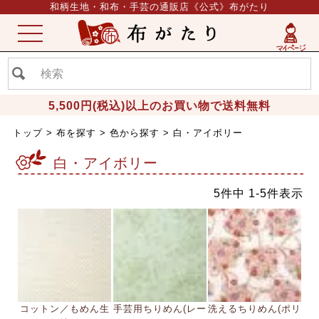
和柄生地・和布・手芸の通販店《公式》布がたり
ME
NU
5,500円(税込)以上のお買い物で送料無料
トップ
布を探す
色から探す
白・アイボリー
白・アイボリー
5
件中
1
-
5
件表示
コットン／もめん生
手芸用ちりめん(レー
洗えるちりめん(ポリ