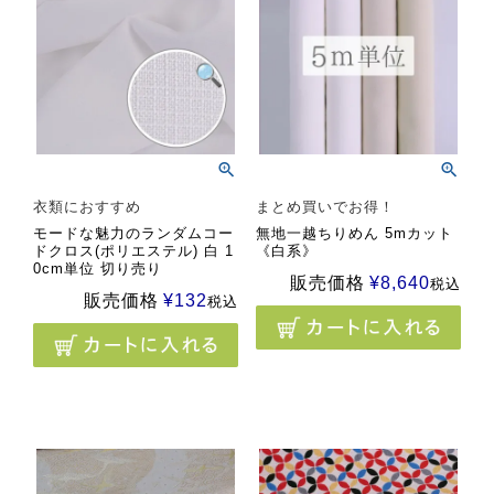
衣類におすすめ
まとめ買いでお得！
モードな魅力のランダムコー
無地一越ちりめん 5mカット
ドクロス(ポリエステル) 白 1
《白系》
0cm単位 切り売り
販売価格
¥
8,640
税込
販売価格
¥
132
税込