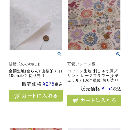
結婚式の小物にも
可愛いレース柄
金襴生地(金らん) 山桜(白/白)
コットン生地 刺しゅう風プ
10cm単位 切り売り
リント レースフラワー(ナチ
ュラル) 10cm単位 切り売り
販売価格
¥
275
税込
販売価格
¥
154
税込