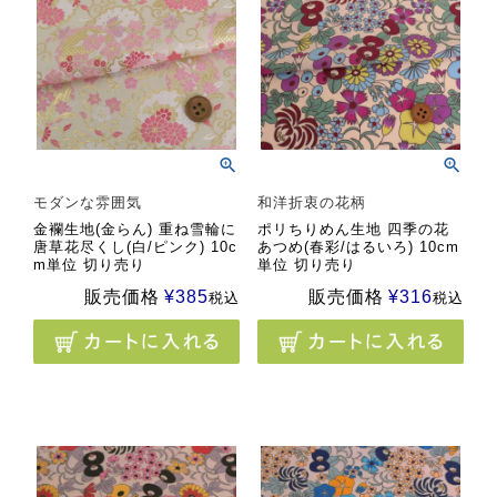
モダンな雰囲気
和洋折衷の花柄
金襴生地(金らん) 重ね雪輪に
ポリちりめん生地 四季の花
唐草花尽くし(白/ピンク) 10c
あつめ(春彩/はるいろ) 10cm
m単位 切り売り
単位 切り売り
販売価格
¥
385
販売価格
¥
316
税込
税込