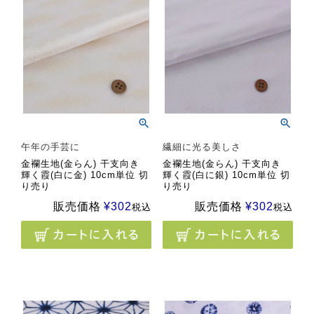
午年の手芸に
繊細に光る美しさ
金襴生地(金らん) 干支向き
金襴生地(金らん) 干支向き
輝く霞(白に金) 10cm単位 切
輝く霞(白に銀) 10cm単位 切
り売り
り売り
販売価格
¥
302
販売価格
¥
302
税込
税込