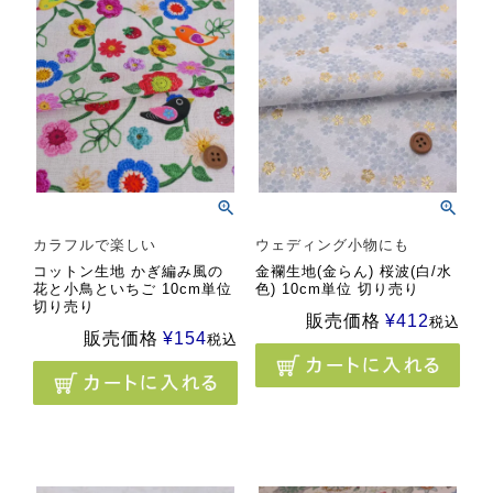
カラフルで楽しい
ウェディング小物にも
コットン生地 かぎ編み風の
金襴生地(金らん) 桜波(白/水
花と小鳥といちご 10cm単位
色) 10cm単位 切り売り
切り売り
販売価格
¥
412
税込
販売価格
¥
154
税込