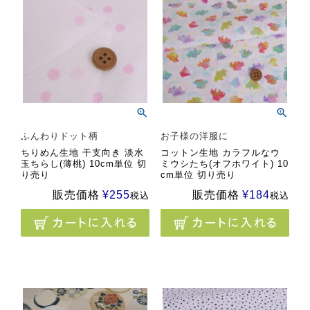
ふんわりドット柄
お子様の洋服に
ちりめん生地 干支向き 淡水
コットン生地 カラフルなウ
玉ちらし(薄桃) 10cm単位 切
ミウシたち(オフホワイト) 10
り売り
cm単位 切り売り
販売価格
¥
255
販売価格
¥
184
税込
税込