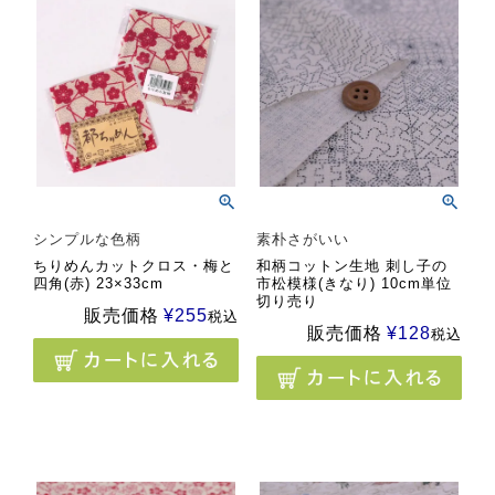
シンプルな色柄
素朴さがいい
ちりめんカットクロス・梅と
和柄コットン生地 刺し子の
四角(赤) 23×33cm
市松模様(きなり) 10cm単位
切り売り
販売価格
¥
255
税込
販売価格
¥
128
税込