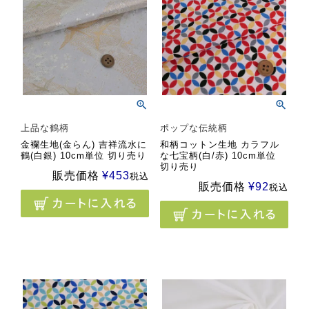
上品な鶴柄
ポップな伝統柄
金襴生地(金らん) 吉祥流水に
和柄コットン生地 カラフル
鶴(白銀) 10cm単位 切り売り
な七宝柄(白/赤) 10cm単位
切り売り
販売価格
¥
453
税込
販売価格
¥
92
税込