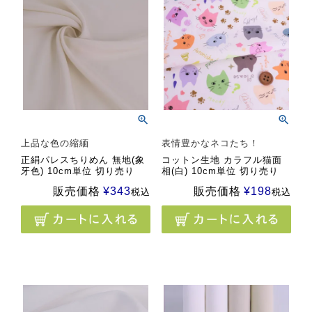
上品な色の縮緬
表情豊かなネコたち！
正絹パレスちりめん 無地(象
コットン生地 カラフル猫面
牙色) 10cm単位 切り売り
相(白) 10cm単位 切り売り
販売価格
¥
343
販売価格
¥
198
税込
税込