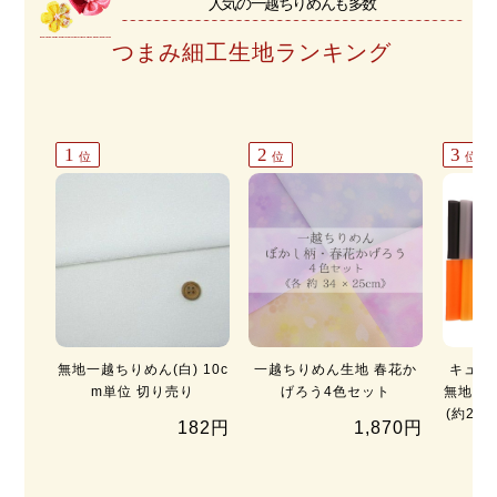
人気の一越ちりめんも多数
つまみ細工生地ランキング
1
2
3
位
位
位
無地一越ちりめん(白) 10c
一越ちりめん生地 春花か
キュプ
m単位 切り売り
げろう4色セット
無地19
(約21
182円
1,870円