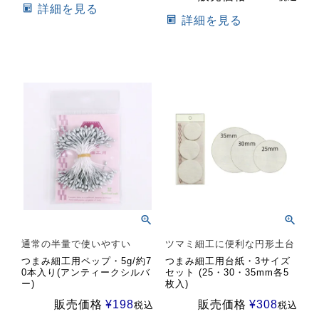
詳細を見る
詳細を見る
通常の半量で使いやすい
ツマミ細工に便利な円形土台
つまみ細工用ペップ・5g/約7
つまみ細工用台紙・3サイズ
0本入り(アンティークシルバ
セット (25・30・35mm各5
ー)
枚入)
販売価格
¥
198
販売価格
¥
308
税込
税込