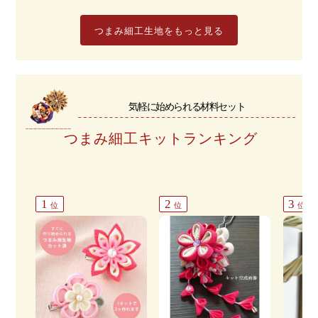
つまみ細工生地をもっと見る
気軽に始められる材料セット
つまみ細工キットランキング
1
2
3
位
位
位