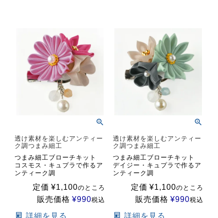
透け素材を楽しむアンティー
透け素材を楽しむアンティー
ク調つまみ細工
ク調つまみ細工
つまみ細工ブローチキット
つまみ細工ブローチキット
コスモス・キュプラで作るア
デイジー・キュプラで作るア
ンティーク調
ンティーク調
定価
¥
1,100
定価
¥
1,100
のところ
のところ
販売価格
¥
990
販売価格
¥
990
税込
税込
詳細を見る
詳細を見る