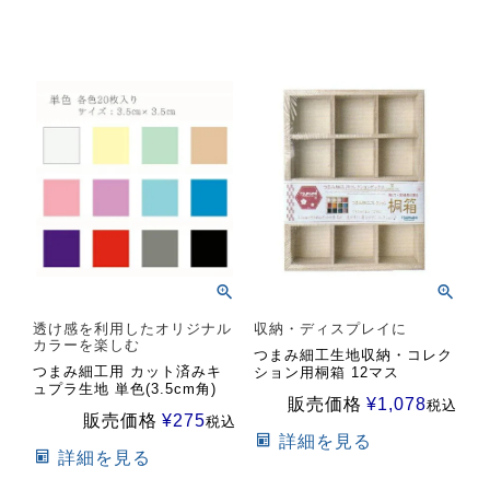
透け感を利用したオリジナル
収納・ディスプレイに
カラーを楽しむ
つまみ細工生地収納・コレク
つまみ細工用 カット済みキ
ション用桐箱 12マス
ュプラ生地 単色(3.5cm角)
販売価格
¥
1,078
税込
販売価格
¥
275
税込
詳細を見る
詳細を見る