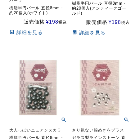
パーツ
樹脂半円パール 直径8mm・
樹脂半円パール 直径8mm・
約20個入(アンティークゴー
約20個入(ホワイト)
ルド)
販売価格
¥
198
販売価格
¥
198
税込
税込
詳細を見る
詳細を見る
大人っぽいニュアンスカラー
さり気ない煌めきをプラス
樹脂半円パール 直径8mm・
ガラス製ラインストーン 直