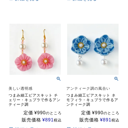
美しい透明感
アンティーク調の風合い
つまみ細工ピアスキット チ
つまみ細工ピアスキット ネ
ェリー・キュプラで作るアン
モフィラ・キュプラで作るア
ティーク調
ンティーク調
定価
¥
990
定価
¥
990
のところ
のところ
販売価格
¥
891
販売価格
¥
891
税込
税込