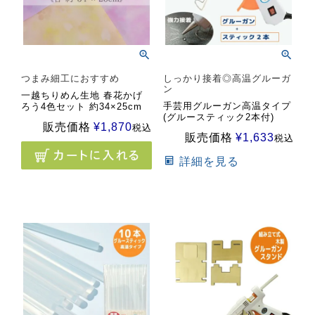
つまみ細工におすすめ
しっかり接着◎高温グルーガ
ン
一越ちりめん生地 春花かげ
手芸用グルーガン高温タイプ
ろう4色セット 約34×25cm
(グルースティック2本付)
販売価格
¥
1,870
税込
販売価格
¥
1,633
税込
詳細を見る