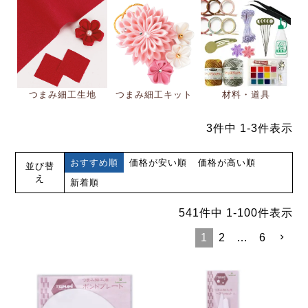
つまみ細工生地
つまみ細工キット
材料・道具
3
件中
1
-
3
件表示
おすすめ順
価格が安い順
価格が高い順
並び替
え
新着順
541
件中
1
-
100
件表示
1
2
…
6