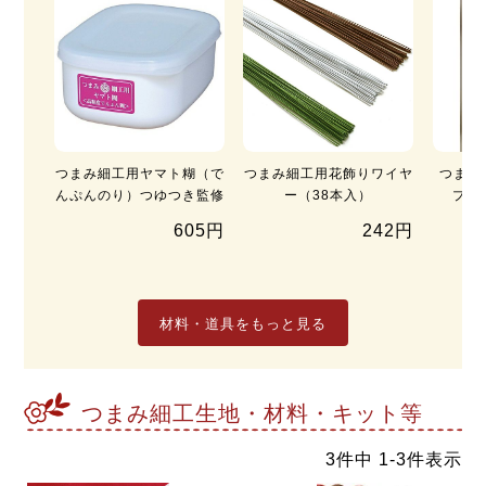
つまみ細工用ヤマト糊（で
つまみ細工用花飾りワイヤ
つまみ
んぷんのり）つゆつき監修
ー（38本入）
プ）
605円
242円
材料・道具をもっと見る
つまみ細工生地・材料・キット等
3
件中
1
-
3
件表示