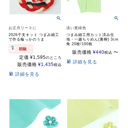
お正月リースに
淡い黄緑色
2026干支キット つまみ細工
つまみ細工用カット済み生
で作る輪っかのうま
地・一越ちりめん(裏柳) 3cm
角 20枚/100枚
販売価格
¥
440
〜
税込
定価
¥
1,595
のところ
詳細を見る
販売価格
¥
1,435
税込
詳細を見る