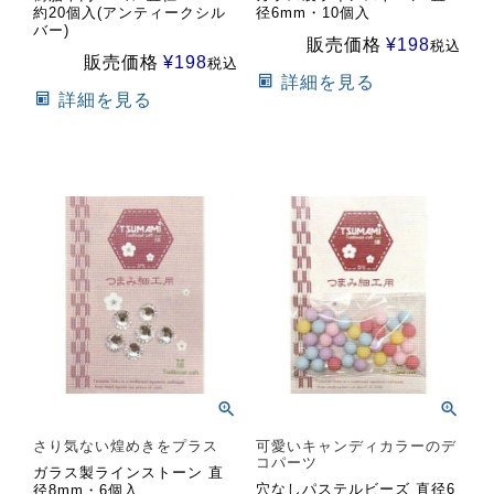
約20個入(アンティークシル
径6mm・10個入
バー)
販売価格
¥
198
税込
販売価格
¥
198
税込
詳細を見る
詳細を見る
さり気ない煌めきをプラス
可愛いキャンディカラーのデ
コパーツ
ガラス製ラインストーン 直
穴なしパステルビーズ 直径6
径8mm・6個入