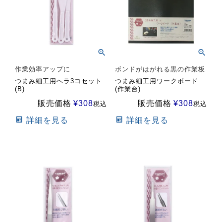
作業効率アップに
ボンドがはがれる黒の作業板
つまみ細工用ヘラ3コセット
つまみ細工用ワークボード
(B)
(作業台)
販売価格
¥
308
販売価格
¥
308
税込
税込
詳細を見る
詳細を見る