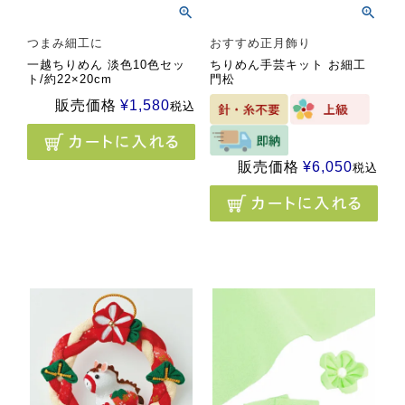
つまみ細工に
おすすめ正月飾り
一越ちりめん 淡色10色セッ
ちりめん手芸キット お細工
ト/約22×20cm
門松
販売価格
¥
1,580
税込
販売価格
¥
6,050
税込