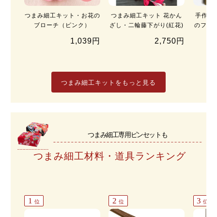
つまみ細工キット・お花の
つまみ細工キット 花かん
手作り
ブローチ（ピンク）
ざし・二輪藤下がり(紅花)
のフラワ
1,039円
2,750円
つまみ細工キットをもっと見る
つまみ細工専用ピンセットも
つまみ細工材料・道具ランキング
1
2
3
位
位
位