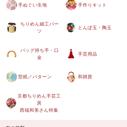
手ぬぐい生地
手作りキット
ちりめん細工パー
とんぼ玉・陶玉
ツ
バッグ持ち手・口
手芸用品
金
型紙／パターン
和雑貨
京都ちりめん手芸工
房
西端和美さん特集