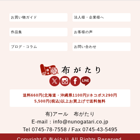
つまみ細工
ゆかた・じんべい
子供の着物
よさこい・舞台衣装
お祭り着
さむえ
エプロン・ホームウェア
ブラウス・シャツ・ワンピース
古ぶくさ
バッグ・ポーチ
インテリア
マスク
お買い物ガイド
法人様・企業様へ
作品集
お客様の声
ブログ・コラム
お問い合わせ
送料660円(北海道・沖縄県1100円)/ネコポス290円
5,500円(税込)以上お買上げで送料無料
有)アール 布がたり
E-mail：info@nunogatari.co.jp
Tel 0745-78-7558 / Fax 0745-43-5495
Copyright © 布がたり All Rights Reserved.