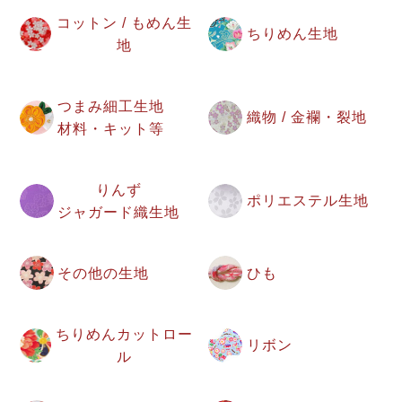
コットン / もめん生
ちりめん生地
地
つまみ細工生地
織物 / 金襴・裂地
材料・キット等
りんず
ポリエステル生地
ジャガード織生地
その他の生地
ひも
ちりめんカットロー
リボン
ル