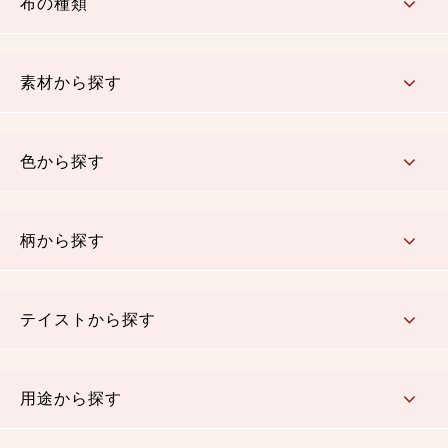
布の種類
コットン／もめん生地
ちりめん生地
織物 金襴・裂地
りんず・ジャガード織生地
ポリエステル生地
その他の生地
ちりめんカットロール
リボン
素材から探す
コットン／木綿素材（混紡含む）
ポリエステル素材（混紡含む）
レーヨン素材
シルク素材
麻／リネン（混紡含む）
本掲載生地
色から探す
赤・ピンク
黄色・オレンジ
茶・ベージュ
緑
青・紺
紫
白・アイボリー
黒・グレイ
金・銀
多色使い
リバーシブル
柄から探す
さくら柄
梅柄
和風花柄
洋テイスト花柄
植物柄
伝統柄・古典柄
飛鳥・奈良文様
かすり柄
動物柄
縞・ストライプ
水玉・ドット
チェック・格子
小紋柄
無地
テイストから探す
古典的
かわいい
華やか
モダン
レトロ
ベーシック
しぶい
男柄
おしゃれ
なごみ
洋テイスト
用途から探す