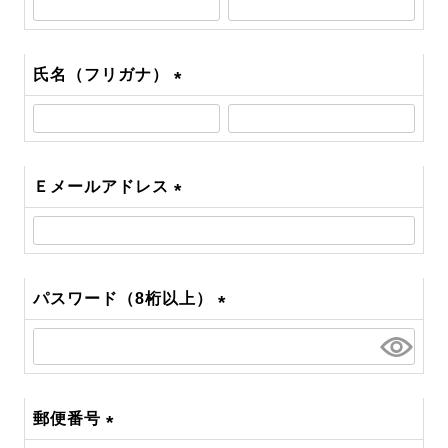
須)
氏名（フリガナ）
(必
須)
Ｅメールアドレス
(必
須)
パスワード（8桁以上）
(必
須)
郵便番号