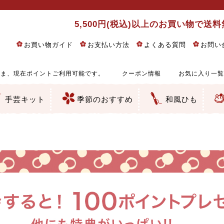
5,500円(税込)以上のお買い物で送
お買い物ガイド
お支払い方法
よくある質問
お問い
ま、現在ポイントご利用可能です。
クーポン情報
お気に入り一覧
手芸キット
季節のおすすめ
和風ひも
りめん細工・ちりめん手芸
し子・こぎん刺し
るし飾り・ひな祭り・端午の節句
物・干支
ェディング
ッグ・ポーチ・袋物
クセサリー・キーホルダー・根付類
絵・木目込み・手まり
ルトナージュ
引手芸
朱印帳
の他
和風花柄
モダン和風花柄
伝統柄
かすり柄
動物柄
縞・チェック・水玉など
その他の和風柄
洋風柄
グラデーション・ぼかし
無地・無地調
無地・手染めあづみ野木綿
ガーゼ生地
綿レース生地
つまみ細工向き
手ぬぐい
手芸用ちりめん
手芸用一越ちりめん
洗えるちりめん／ポリちりめん
正絹ちりめん／シルク
木綿ちりめん
オリジナル商品
西陣織 金襴・どんす類
西陣織 裂地・帯地
和柄りんず（綸子）生地・レーヨン
無地りんず（綸子）生地・レーヨン
ジャガード織
柄もの
無地・地模様
つまみ細工用カット済み生地
リネン／麻混生地
印伝調生地
たたみテープ／畳のへり
シルク生地
裏地
キュプラ・チュール
ゆかた・じんべい向き生地
つまみ細工生地・材料・キット等
七五三に～お子さまの着物向き生地
干支・正月手芸
つるしびな・つるし飾り
ひな祭り手作りキット
端午の節句手作りキット
鬼滅の刃・呪術廻戦特集
京都ちりめん手芸工房より・西端和美先生特集
コットン／木綿素材（混紡含む）
ポリエステル素材（混紡含む）
レーヨン素材
シルク素材
麻／リネン（混紡含む）
本掲載生地
赤・ピンク
黄色・オレンジ
茶・ベージュ
緑
青・紺
紫
白・アイボリー
黒・グレイ
金・銀
多色使い
リバーシブル
さくら柄
梅柄
和風花柄
洋テイスト花柄
植物柄
伝統柄・古典柄
飛鳥・奈良文様
かすり柄
動物柄
縞・ストライプ
水玉・ドット
チェック・格子
小紋柄
無地
古典的
かわいい
華やか
モダン
レトロ
ベーシック
しぶい
男柄
おしゃれ
なごみ
洋テイスト
つまみ細工
ゆかた・じんべい
子供の着物
ベビー袴&上着セット
よさこい・舞台衣装
お祭り着
さむえ
エプロン・ホームウェア
ブラウス・シャツ・ワンピース
古ぶくさ
バッグ・ポーチ
インテリア
マスク
ひな祭りちりめんキット
縁起物(ふくろう、まり、瓢箪
髪飾り・アクセサリー
根付・ストラップ・キーホ
巾着・がま口等
タペストリー
人形・動物
干支
その他
ふきん
コースター・ランチョンマ
バッグ・ポーチ類
その他
刺し子布（布のみ）
刺し子糸
つるしびな・つるし飾り
ひな祭り
端午の節句
動物
干支
リングピロー
ウェディングベア・ウエル
アクセサリー
ウェルカムボード
バッグ類
ポーチ類
ペンケース・メガネケース
コインケース
その他のケース・袋物
アクセサリー・髪飾り
キーホルダー・根付・スト
押絵
木目込み
手まり
たたみへり・たたみシート
ドールチャーム
編み物
刺しゅう
タペストリー
ビーズ手芸
布ぞうり
クリスマス・ハロウィン
その他のキット
夏休み手作り特集
ちりめん・木綿丸ひも
江戸打ちひも
人五・人八紐
メタリックヤーン／ひも
その他のひも