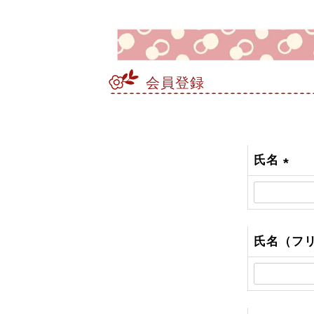
会員登録
氏名
(
必
須
)
氏名（フ