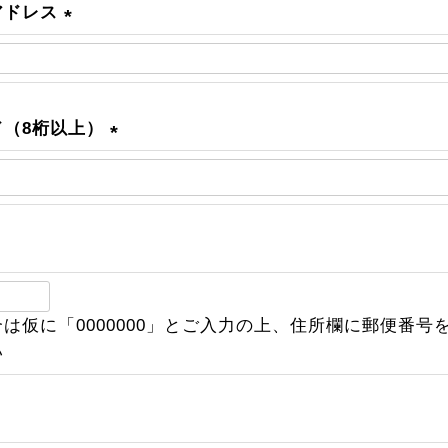
)
アドレス
(
必
須
)
ド（8桁以上）
(
必
須
)
必
は仮に「0000000」とご入力の上、住所欄に郵便番号
須
い