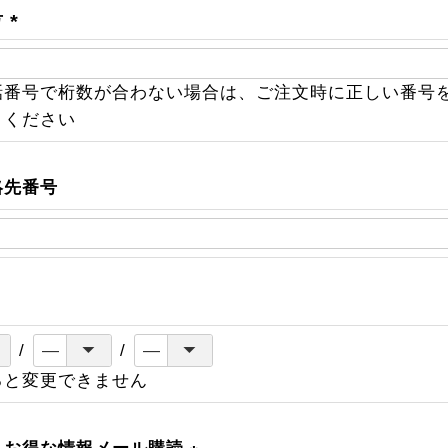
号
(
必
話番号で桁数が合わない場合は、ご注文時に正しい番号
須
きください
)
絡先番号
ると変更できません