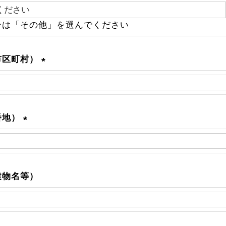
必
合は「その他」を選んでください
須
市区町村）
(
必
須
)
番地）
(
必
須
)
建物名等）