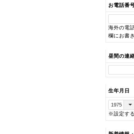
お電話番
海外の電
欄にお書
昼間の連
生年月日
※設定す