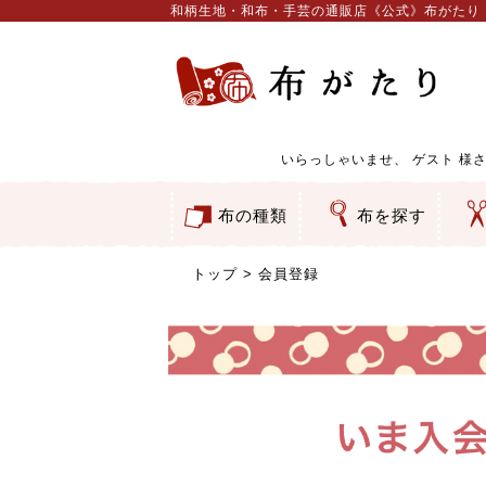
和柄生地・和布・手芸の通販店《公式》布がたり
いらっしゃいませ、
ゲスト
様さ
布の種類
布を探す
和柄生地
コットン／もめん生地
ちりめん生地
織物 金襴・裂地
りんず・ジャガード織生地
ポリエステル生地
服地
その他の生地
ちりめんカットロール
リボン
素材から探す
色から探す
柄から探す
テイストから探す
用途から探す
ち
刺
つ
動
ウ
バ
ア
押
カ
水
御
そ
トップ
会員登録