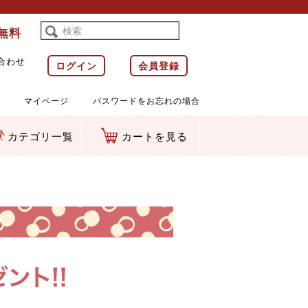
料無料
合わせ
ログイン
会員登録
マイページ
パスワードをお忘れの場合
カテゴリ一覧
カートを見る
等)
ルダー
ット類
カムマスコット
ラップ