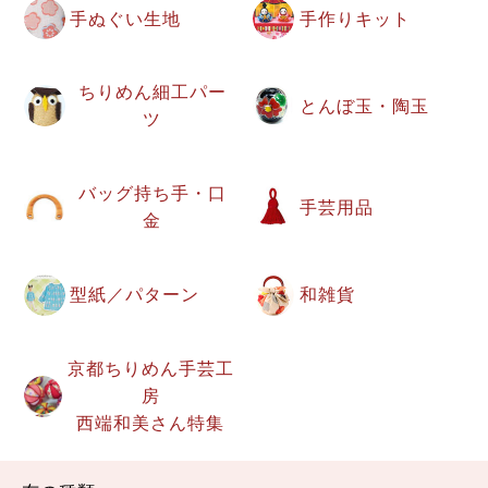
手ぬぐい生地
手作りキット
ちりめん細工パー
とんぼ玉・陶玉
ツ
バッグ持ち手・口
手芸用品
金
型紙／パターン
和雑貨
京都ちりめん手芸工
房
西端和美さん特集