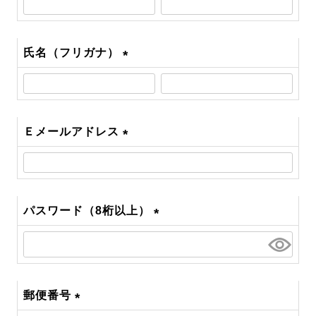
須)
氏名（フリガナ）
(必
須)
Ｅメールアドレス
(必
須)
パスワード（8桁以上）
(必
須)
郵便番号