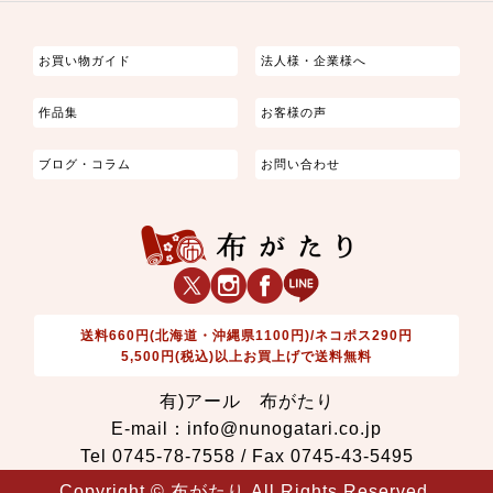
つまみ細工
ゆかた・じんべい
子供の着物
よさこい・舞台衣装
お祭り着
さむえ
エプロン・ホームウェア
ブラウス・シャツ・ワンピース
古ぶくさ
バッグ・ポーチ
インテリア
マスク
お買い物ガイド
法人様・企業様へ
作品集
お客様の声
ブログ・コラム
お問い合わせ
送料660円(北海道・沖縄県1100円)/ネコポス290円
5,500円(税込)以上お買上げで送料無料
有)アール 布がたり
E-mail：info@nunogatari.co.jp
Tel 0745-78-7558 / Fax 0745-43-5495
Copyright © 布がたり All Rights Reserved.