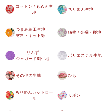
コットン / もめん生
ちりめん生地
地
つまみ細工生地
織物 / 金襴・裂地
材料・キット等
りんず
ポリエステル生地
ジャガード織生地
その他の生地
ひも
ちりめんカットロー
リボン
ル