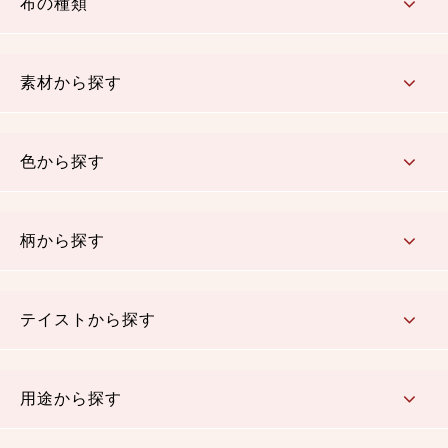
布の種類
コットン／もめん生地
ちりめん生地
織物 金襴・裂地
りんず・ジャガード織生地
ポリエステル生地
その他の生地
ちりめんカットロール
リボン
素材から探す
コットン／木綿素材（混紡含む）
ポリエステル素材（混紡含む）
レーヨン素材
シルク素材
麻／リネン（混紡含む）
本掲載生地
色から探す
赤・ピンク
黄色・オレンジ
茶・ベージュ
緑
青・紺
紫
白・アイボリー
黒・グレイ
金・銀
多色使い
リバーシブル
柄から探す
さくら柄
梅柄
和風花柄
洋テイスト花柄
植物柄
伝統柄・古典柄
飛鳥・奈良文様
かすり柄
動物柄
縞・ストライプ
水玉・ドット
チェック・格子
小紋柄
無地
テイストから探す
古典的
かわいい
華やか
モダン
レトロ
ベーシック
しぶい
男柄
おしゃれ
なごみ
洋テイスト
用途から探す