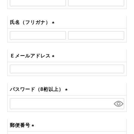
須)
氏名（フリガナ）
(必
須)
Ｅメールアドレス
(必
須)
パスワード（8桁以上）
(必
須)
郵便番号