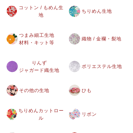
コットン / もめん生
ちりめん生地
地
つまみ細工生地
織物 / 金襴・裂地
材料・キット等
りんず
ポリエステル生地
ジャガード織生地
その他の生地
ひも
ちりめんカットロー
リボン
ル