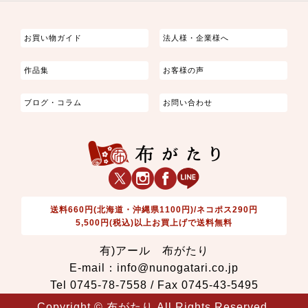
つまみ細工
ゆかた・じんべい
子供の着物
よさこい・舞台衣装
お祭り着
さむえ
エプロン・ホームウェア
ブラウス・シャツ・ワンピース
古ぶくさ
バッグ・ポーチ
インテリア
マスク
お買い物ガイド
法人様・企業様へ
作品集
お客様の声
ブログ・コラム
お問い合わせ
送料660円(北海道・沖縄県1100円)/ネコポス290円
5,500円(税込)以上お買上げで送料無料
有)アール 布がたり
E-mail：info@nunogatari.co.jp
Tel 0745-78-7558 / Fax 0745-43-5495
Copyright © 布がたり All Rights Reserved.