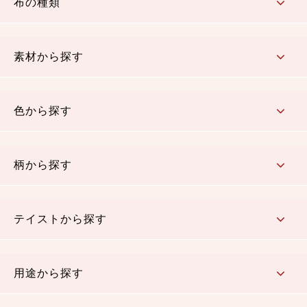
布の種類
コットン／もめん生地
ちりめん生地
織物 金襴・裂地
りんず・ジャガード織生地
ポリエステル生地
その他の生地
ちりめんカットロール
リボン
素材から探す
コットン／木綿素材（混紡含む）
ポリエステル素材（混紡含む）
レーヨン素材
シルク素材
麻／リネン（混紡含む）
本掲載生地
色から探す
赤・ピンク
黄色・オレンジ
茶・ベージュ
緑
青・紺
紫
白・アイボリー
黒・グレイ
金・銀
多色使い
リバーシブル
柄から探す
さくら柄
梅柄
和風花柄
洋テイスト花柄
植物柄
伝統柄・古典柄
飛鳥・奈良文様
かすり柄
動物柄
縞・ストライプ
水玉・ドット
チェック・格子
小紋柄
無地
テイストから探す
古典的
かわいい
華やか
モダン
レトロ
ベーシック
しぶい
男柄
おしゃれ
なごみ
洋テイスト
用途から探す