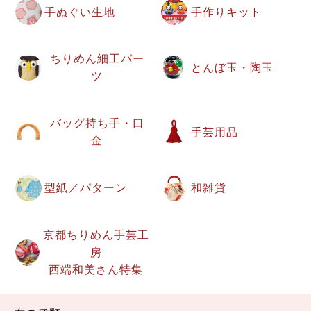
手ぬぐい生地
手作りキット
ちりめん細工パー
とんぼ玉・陶玉
ツ
バッグ持ち手・口
手芸用品
金
型紙／パターン
和雑貨
京都ちりめん手芸工
房
西端和美さん特集